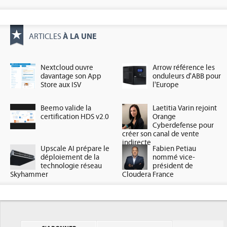
À LA UNE
ARTICLES
Nextcloud ouvre
Arrow référence les
davantage son App
onduleurs d'ABB pour
Store aux ISV
l'Europe
Beemo valide la
Laetitia Varin rejoint
certification HDS v2.0
Orange
Cyberdefense pour
créer son canal de vente
indirecte
Upscale AI prépare le
Fabien Petiau
déploiement de la
nommé vice-
technologie réseau
président de
Skyhammer
Cloudera France