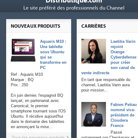
Distributique.com
Le site préféré des professionnels du Channel
NOUVEAUX PRODUITS
CARRIÈRES
Aquaris M10 :
Laetitia Varin
Une tablette
rejoint
sous Ubuntu
Orange
qui se
Cyberdefense
transforme en
pour créer
PC
son canal de
vente indirecte
Ref : Aquaris M10
Marque : BQ
En tant que responsable du
Prix : 250
channel, Laetitia Varin aura
pour mission...
En juin dernier, l'espagnol BQ
lançait, en partenariat avec
Fabien Petiau
Canonical, le premier
nommé vice-
smartphone tournant sous l'OS
président de
Ubuntu. Il récidive aujourd'hui
Cloudera
dans le domaine des tablettes
France
en annonçant la mise...
Passé
Tous les nouveaux produits
notamment par Checkmarx et