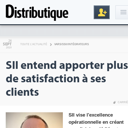
Connexion
26
SEPT
TOUTE L'ACTUALITÉ
VARS/SSII/INTÉGRATEURS
2025
SII entend apporter plus
de satisfaction à ses
clients
Inscription
CARRI
SII vise l'excellence
opérationnelle en créant