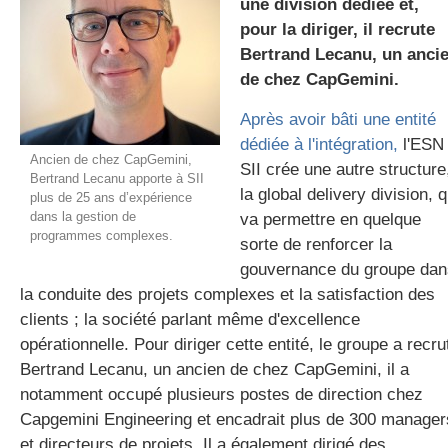
une division dédiée et,
pour la diriger, il recrute
Bertrand Lecanu, un anci
gratuite
de chez CapGemini.
Après avoir bâti une entité
dédiée à l'intégration,
l'ESN
Ancien de chez CapGemini,
SII crée une autre structure
Bertrand Lecanu apporte à SII
la global delivery division, q
plus de 25 ans d’expérience
dans la gestion de
va permettre en quelque
programmes complexes.
sorte de renforcer la
gouvernance du groupe dan
la conduite des projets complexes et la satisfaction des
clients ; la société parlant même d'excellence
opérationnelle. Pour diriger cette entité, le groupe a recru
Bertrand Lecanu, un ancien de chez CapGemini, il a
notamment occupé plusieurs postes de direction chez
Capgemini Engineering et encadrait plus de 300 manager
et directeurs de projets. Il a également dirigé des