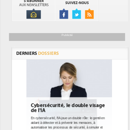
S'ABONNER
SUIVEZ-NOUS
AUX NEWSLETTERS
Publicité
DERNIERS
DOSSIERS
ble visage
DEE: l'efficacité énergétique
bientôt une obligation pour les
datacenters
le : le gentil en
enaces, à
Des datacenters plus durables et plus efficaces, c'est
é, à simuler et
ce que recherchent les pouvoirs publics européens