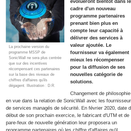
évolueront bientôt dans le
cadre d'un nouveau
programme partenaires
gratuite
prenant bien plus en
compte leur capacité à
délivrer des services à
valeur ajoutée. Le
La prochaine version du
fournisseur va également
programme MSSP de
SonicWall ne sera plus centrée
mieux les récompenser
que sur des incentives
pour la diffusion de ses
récompensant ces partenaires
nouvelles catégorie de
sur la base des niveaux de
chiffres d'affaires qu'ils
solutions.
dégagent. Illustration : D.R.
Changement de philosophie
en vue dans la relation de SonicWall avec les fournisseu
de services managés de sécurité. En février 2020, date 
début de son prochain exercice, le fabricant d'UTM et de
pare-feux de nouvelle génération leur proposera un
programme partenaires où les chiffre d'affaires qu'il