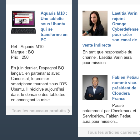
Aquaris M10 :
Laetitia Varin
Une tablette
rejoint
sous Ubuntu
Orange
qui se
Cyberdefense
transforme en
pour créer
PC
son canal de
vente indirecte
Ref : Aquaris M10
Marque : BQ
En tant que responsable du
Prix : 250
channel, Laetitia Varin aura
pour mission...
En juin dernier, l'espagnol BQ
lançait, en partenariat avec
Fabien Petiau
Canonical, le premier
nommé vice-
smartphone tournant sous l'OS
président de
Ubuntu. Il récidive aujourd'hui
Cloudera
dans le domaine des tablettes
France
en annonçant la mise...
Passé
Tous les nouveaux produits
notamment par Checkmarx et
ServiceNow, Fabien Petiau
aura pour mission...
Tous les articles carrières