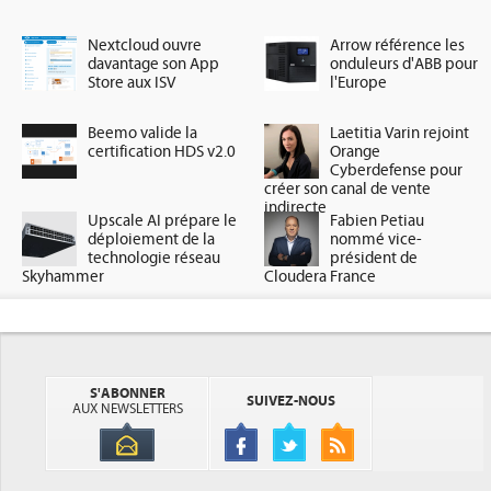
Nextcloud ouvre
Arrow référence les
davantage son App
onduleurs d'ABB pour
Store aux ISV
l'Europe
Beemo valide la
Laetitia Varin rejoint
certification HDS v2.0
Orange
Cyberdefense pour
créer son canal de vente
indirecte
Upscale AI prépare le
Fabien Petiau
déploiement de la
nommé vice-
technologie réseau
président de
Skyhammer
Cloudera France
S'ABONNER
SUIVEZ-NOUS
AUX NEWSLETTERS