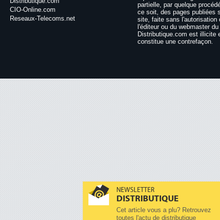
Distributique.com
partielle, par quelque procéd
CIO-Online.com
ce soit, des pages publiées 
Reseaux-Telecoms.net
site, faite sans l'autorisation
l'éditeur ou du webmaster du 
Distributique.com est illicite 
constitue une contrefaçon.
NEWSLETTER
DISTRIBUTIQUE
Cet article vous a plu? Retrouvez
toutes l'actu de distributique