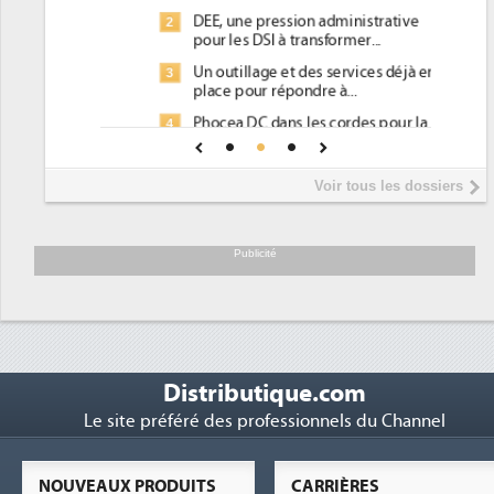
DEE, une pression administrative
2
pour les DSI à transformer...
Un outillage et des services déjà en
3
place pour répondre à...
Phocea DC dans les cordes pour la
4
DEE
Interview de Fabrice Coquio,
5
Voir tous les dossiers
président de Digital Realty...
Trimestriels IBM : L'activité logicielle
6
soutient les...
Publicité
Distributique.com
Le site préféré des professionnels du Channel
NOUVEAUX PRODUITS
CARRIÈRES