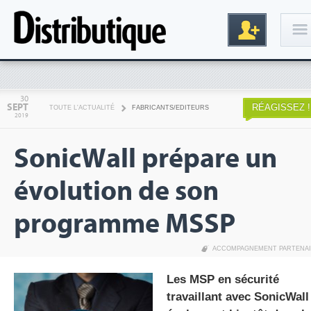
Connexion
30
SEPT
RÉAGISSEZ !
TOUTE L'ACTUALITÉ
FABRICANTS/EDITEURS
2019
SonicWall prépare un
évolution de son
programme MSSP
Inscription
ACCOMPAGNEMENT PARTENA
Les MSP en sécurité
travaillant avec SonicWall