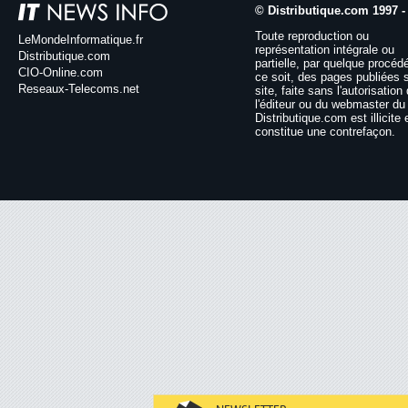
© Distributique.com 1997 -
Toute reproduction ou
LeMondeInformatique.fr
représentation intégrale ou
Distributique.com
partielle, par quelque procéd
CIO-Online.com
ce soit, des pages publiées 
Reseaux-Telecoms.net
site, faite sans l'autorisation
l'éditeur ou du webmaster du 
Distributique.com est illicite 
constitue une contrefaçon.