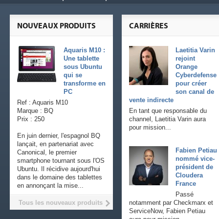
NOUVEAUX PRODUITS
CARRIÈRES
Aquaris M10 :
Laetitia Varin
Une tablette
rejoint
sous Ubuntu
Orange
qui se
Cyberdefense
transforme en
pour créer
PC
son canal de
vente indirecte
Ref : Aquaris M10
Marque : BQ
En tant que responsable du
Prix : 250
channel, Laetitia Varin aura
pour mission...
En juin dernier, l'espagnol BQ
lançait, en partenariat avec
Fabien Petiau
Canonical, le premier
nommé vice-
smartphone tournant sous l'OS
président de
Ubuntu. Il récidive aujourd'hui
Cloudera
dans le domaine des tablettes
France
en annonçant la mise...
Passé
Tous les nouveaux produits
notamment par Checkmarx et
ServiceNow, Fabien Petiau