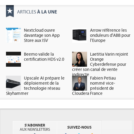
À LA UNE
ARTICLES
Nextcloud ouvre
Arrow référence les
davantage son App
onduleurs d'ABB pour
Store aux ISV
l'Europe
Beemo valide la
Laetitia Varin rejoint
certification HDS v2.0
Orange
Cyberdefense pour
créer son canal de vente
indirecte
Upscale AI prépare le
Fabien Petiau
déploiement de la
nommé vice-
technologie réseau
président de
Skyhammer
Cloudera France
S'ABONNER
SUIVEZ-NOUS
AUX NEWSLETTERS