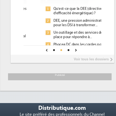
Qu'est-ce que la DEE (directive
1
d'efficacité énergétique) ?
DEE, une pression administrative
2
pour les DSI à transformer...
Un outillage et des services déjà en
3
place pour répondre à...
Phocea DC dans les cordes pour la
4
DEE
Interview de Fabrice Coquio,
5
Voir tous les dossiers
président de Digital Realty...
Trimestriels IBM : L'activité logicielle
6
soutient les...
Publicité
Distributique.com
Le site préféré des professionnels du Channel