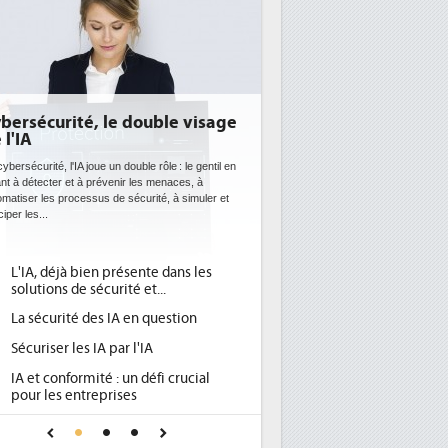
bersécurité, le double visage
 l'IA
ybersécurité, l'IA joue un double rôle : le gentil en
ant à détecter et à prévenir les menaces, à
omatiser les processus de sécurité, à simuler et
ciper les...
L'IA, déjà bien présente dans les
solutions de sécurité et...
La sécurité des IA en question
Sécuriser les IA par l'IA
IA et conformité : un défi crucial
pour les entreprises
Une IA de confiance pour une IA
plus sûre ?