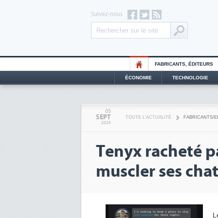
Suivez-nous
FABRICANTS, ÉDITEURS
ÉCONOMIE
TECHNOLOGIE
05
SEPT
TOUTE L'ACTUALITÉ
FABRICANTS/E
2024
Tenyx racheté p
muscler ses cha
L