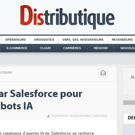
OPÉRATEURS
GROSSISTES
VARS, SSII, INTÉGRATEURS
REVENDEURS
E-COMMERCE
CLOUD
CARRIÈRES
RÉGIONS
NOUVEAU
DITEURS
AU
ar Salesforce pour
tbots IA
FUSIONS ET ACQUISITIONS
,
LOGICIELS
,
DE
e catalogue d'agents IA de Salesforce se renforce