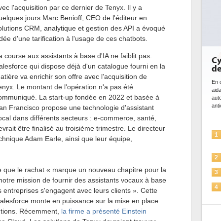
vec l'acquisition par ce dernier de Tenyx. Il y a
uelques jours Marc Benioff, CEO de l'éditeur en
olutions CRM, analytique et gestion des API a évoqué
'idée d'une tarification à l'usage de ces chatbots.
a course aux assistants à base d'IA ne faiblit pas.
Cy
alesforce qui dispose déjà d'un catalogue fourni en la
de
atière va enrichir son offre avec l'acquisition de
En c
enyx. Le montant de l'opération n'a pas été
aid
ommuniqué. La start-up fondée en 2022 et basée à
aut
anti
an Francisco propose une technologie d'assistant
ocal dans différents secteurs : e-commerce, santé,
evrait être finalisé au troisième trimestre. Le directeur
1
echnique Adam Earle, ainsi que leur équipe,
2
que le rachat « marque un nouveau chapitre pour la
3
notre mission de fournir des assistants vocaux à base
4
es entreprises s'engagent avec leurs clients ». Cette
alesforce monte en puissance sur la mise en place
5
lutions. Récemment,
la firme a présenté Einstein