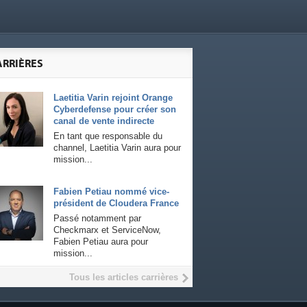
ARRIÈRES
Laetitia Varin rejoint Orange
Cyberdefense pour créer son
canal de vente indirecte
En tant que responsable du
channel, Laetitia Varin aura pour
mission...
Fabien Petiau nommé vice-
président de Cloudera France
Passé notamment par
Checkmarx et ServiceNow,
Fabien Petiau aura pour
mission...
Tous les articles carrières