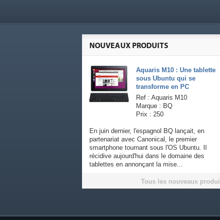
NOUVEAUX PRODUITS
Aquaris M10 : Une tablette
sous Ubuntu qui se
transforme en PC
Ref : Aquaris M10
Marque : BQ
Prix : 250
En juin dernier, l'espagnol BQ lançait, en
partenariat avec Canonical, le premier
smartphone tournant sous l'OS Ubuntu. Il
récidive aujourd'hui dans le domaine des
tablettes en annonçant la mise...
Tous les nouveaux produi