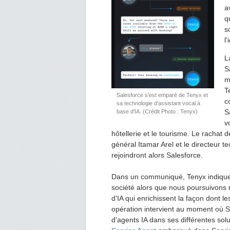
a
q
s
l
L
S
m
T
Salesforce s'est emparé de Tenyx et
c
sa technologie d'assistant vocal à
S
base d'IA. (Crédit Photo : Tenyx)
v
hôtellerie et le tourisme. Le rachat d
général Itamar Arel et le directeur t
rejoindront alors Salesforce.
Dans un communiqué, Tenyx indique 
société alors que nous poursuivons 
d'IA qui enrichissent la façon dont l
opération intervient au moment où S
d'agents IA dans ses différentes so