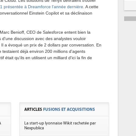
 Cloud. Les solutions de Tenyx devraient trouver
n 1 présentée à Dreamforce l'année dernière
. A cette
 conversationnel Einstein Copilot et sa déclinaison
, Marc Benioff, CEO de Salesforce entent bien la
rs d'une discussion avec des analystes vouloir
. Il a évoqué un prix de 2 dollars par conversation. En
e testaient déjà environ 200 millions d'agents
tif était qu'ils en utilisent un milliard d'ici la fin de
ARTICLES
FUSIONS ET ACQUISITIONS
A
La start-up lyonnaise Wikit rachetée par
Nexpublica