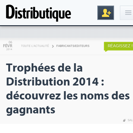
Connexion
06
FÉVR
RÉAGISSEZ !
TOUTE L'ACTUALITÉ
FABRICANTS/EDITEURS
2014
Trophées de la
Distribution 2014 :
découvrez les noms des
Inscription
gagnants
SA