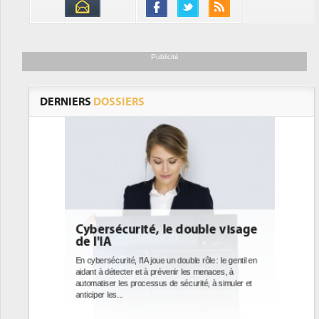
Publicité
DERNIERS
DOSSIERS
ble visage
DEE: l'efficacité énergétique
bientôt une obligation pour les
datacenters
le : le gentil en
enaces, à
Des datacenters plus durables et plus efficaces, c'est
é, à simuler et
ce que recherchent les pouvoirs publics européens
avec la mise en oeuvre de la nouvelle Directive sur
l'efficacité...