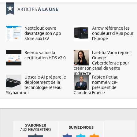
À LA UNE
ARTICLES
Nextcloud ouvre
Arrow référence les
davantage son App
onduleurs d'ABB pour
Store aux ISV
l'Europe
Beemo valide la
Laetitia Varin rejoint
certification HDS v2.0
Orange
Cyberdefense pour
créer son canal de vente
indirecte
Upscale AI prépare le
Fabien Petiau
déploiement de la
nommé vice-
technologie réseau
président de
Skyhammer
Cloudera France
S'ABONNER
SUIVEZ-NOUS
AUX NEWSLETTERS