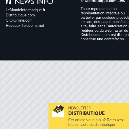
© Distributique.com 1997 -
Toute reproduction ou
LeMondeInformatique.fr
représentation intégrale ou
Distributique.com
partielle, par quelque procéd
CIO-Online.com
ce soit, des pages publiées 
Reseaux-Telecoms.net
site, faite sans l'autorisation
l'éditeur ou du webmaster du 
Distributique.com est illicite 
constitue une contrefaçon.
NEWSLETTER
DISTRIBUTIQUE
Cet article vous a plu? Retrouvez
toutes l'actu de distributique