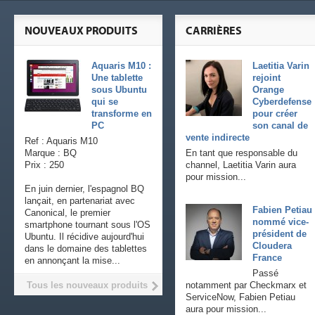
NOUVEAUX PRODUITS
CARRIÈRES
Aquaris M10 :
Laetitia Varin
Une tablette
rejoint
sous Ubuntu
Orange
qui se
Cyberdefense
transforme en
pour créer
PC
son canal de
vente indirecte
Ref : Aquaris M10
Marque : BQ
En tant que responsable du
Prix : 250
channel, Laetitia Varin aura
pour mission...
En juin dernier, l'espagnol BQ
lançait, en partenariat avec
Fabien Petiau
Canonical, le premier
nommé vice-
smartphone tournant sous l'OS
président de
Ubuntu. Il récidive aujourd'hui
Cloudera
dans le domaine des tablettes
France
en annonçant la mise...
Passé
Tous les nouveaux produits
notamment par Checkmarx et
ServiceNow, Fabien Petiau
aura pour mission...