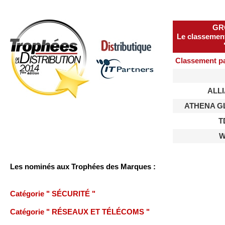
GR
Le classement 
gratuite
Classement pa
ALL
ATHENA G
T
W
Les nominés aux Trophées des Marques :
Catégorie " SÉCURITÉ "
Catégorie " RÉSEAUX ET TÉLÉCOMS "