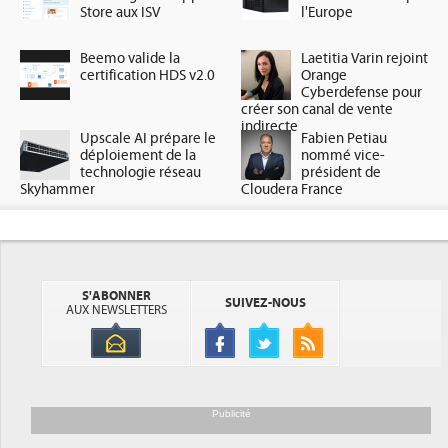
Store aux ISV
l'Europe
Beemo valide la
Laetitia Varin rejoint
certification HDS v2.0
Orange
Cyberdefense pour
créer son canal de vente
indirecte
Upscale AI prépare le
Fabien Petiau
déploiement de la
nommé vice-
technologie réseau
président de
Skyhammer
Cloudera France
S'ABONNER
SUIVEZ-NOUS
AUX NEWSLETTERS
Publicité