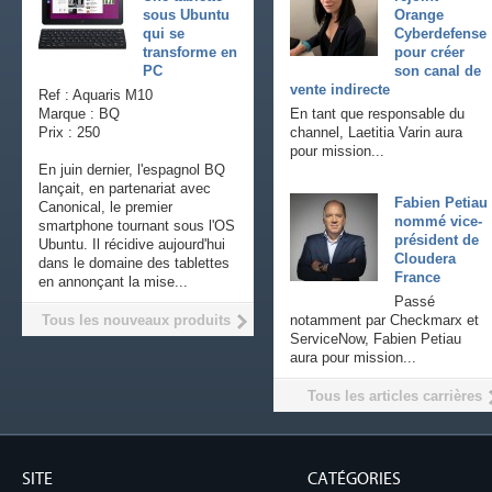
sous Ubuntu
Orange
qui se
Cyberdefense
transforme en
pour créer
PC
son canal de
vente indirecte
Ref : Aquaris M10
Marque : BQ
En tant que responsable du
Prix : 250
channel, Laetitia Varin aura
pour mission...
En juin dernier, l'espagnol BQ
lançait, en partenariat avec
Fabien Petiau
Canonical, le premier
nommé vice-
smartphone tournant sous l'OS
président de
Ubuntu. Il récidive aujourd'hui
Cloudera
dans le domaine des tablettes
France
en annonçant la mise...
Passé
Tous les nouveaux produits
notamment par Checkmarx et
ServiceNow, Fabien Petiau
aura pour mission...
Tous les articles carrières
SITE
CATÉGORIES