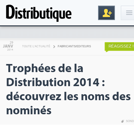
Connexion
29
JANV
RÉAGISSEZ !
TOUTE L'ACTUALITÉ
FABRICANTS/EDITEURS
2014
Trophées de la
Distribution 2014 :
découvrez les noms des
Inscription
nominés
SOND