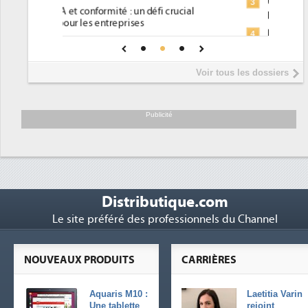
Un outillage et des services déjà en
3
 crucial
place pour répondre à...
Phocea DC dans les cordes pour la
4
 une IA
DEE
Interview de Fabrice Coquio,
5
Voir tous les dossiers
président de Digital Realty...
Trimestriels IBM : L'activité logicielle
6
soutient les...
Publicité
Distributique.com
Le site préféré des professionnels du Channel
NOUVEAUX PRODUITS
CARRIÈRES
Aquaris M10 :
Laetitia Varin
Une tablette
rejoint