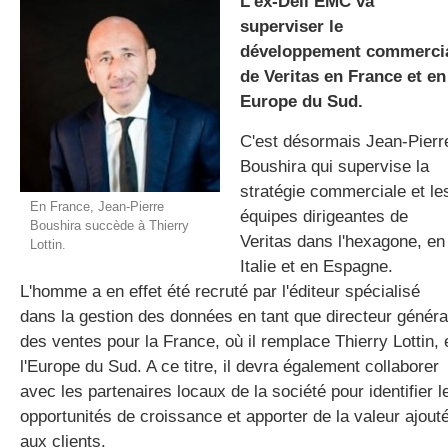
L'ex-Dell EMC va
superviser le
développement commerci
gratuite
de Veritas en France et en
Europe du Sud.
C'est désormais Jean-Pierr
Boushira qui supervise la
stratégie commerciale et le
En France, Jean-Pierre
équipes dirigeantes de
Boushira succède à Thierry
Veritas dans l'hexagone, en
Lottin.
Italie et en Espagne.
L'homme a en effet été recruté par l'éditeur spécialisé
dans la gestion des données en tant que directeur généra
des ventes pour la France, où il remplace Thierry Lottin, 
l'Europe du Sud. A ce titre, il devra également collaborer
avec les partenaires locaux de la société pour identifier l
opportunités de croissance et apporter de la valeur ajout
aux clients.