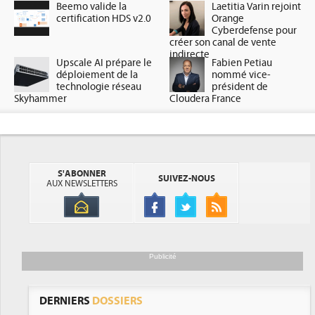
Beemo valide la
Laetitia Varin rejoint
certification HDS v2.0
Orange
Cyberdefense pour
créer son canal de vente
indirecte
Upscale AI prépare le
Fabien Petiau
déploiement de la
nommé vice-
technologie réseau
président de
Skyhammer
Cloudera France
S'ABONNER
SUIVEZ-NOUS
AUX NEWSLETTERS
Publicité
DERNIERS
DOSSIERS