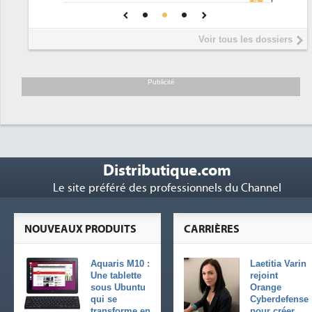
4
 une IA
DEE
Interview de Fabrice Coquio,
5
Voir tous les dossiers
président de Digital Realty...
Trimestriels IBM : L'activité logicielle
6
soutient les...
Publicité
Distributique.com
Le site préféré des professionnels du Channel
NOUVEAUX PRODUITS
CARRIÈRES
Aquaris M10 :
Laetitia Varin
Une tablette
rejoint
sous Ubuntu
Orange
qui se
Cyberdefense
transforme en
pour créer