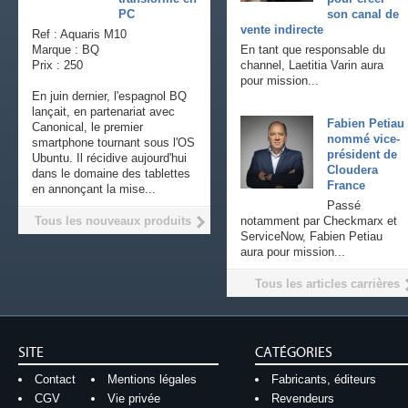
PC
son canal de
vente indirecte
Ref : Aquaris M10
Marque : BQ
En tant que responsable du
Prix : 250
channel, Laetitia Varin aura
pour mission...
En juin dernier, l'espagnol BQ
lançait, en partenariat avec
Fabien Petiau
Canonical, le premier
nommé vice-
smartphone tournant sous l'OS
président de
Ubuntu. Il récidive aujourd'hui
Cloudera
dans le domaine des tablettes
France
en annonçant la mise...
Passé
Tous les nouveaux produits
notamment par Checkmarx et
ServiceNow, Fabien Petiau
aura pour mission...
Tous les articles carrières
SITE
CATÉGORIES
Contact
Mentions légales
Fabricants, éditeurs
CGV
Vie privée
Revendeurs