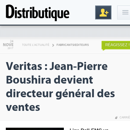
Connexion
24
NOVE
RÉAGISSEZ !
TOUTE L'ACTUALITÉ
FABRICANTS/EDITEURS
2017
Veritas : Jean-Pierre
Boushira devient
directeur général des
Inscription
ventes
CARRI