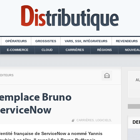
OPÉRATEURS
GROSSISTES
VARS, SSII, INTÉGRATEURS
REVENDEURS
E-COMMERCE
CLOUD
CARRIÈRES
RÉGIONS
NOUVEAU
EDITEURS
AU
remplace Bruno
ServiceNow
CARRIÈRES
,
LOGICIELS
,
DE
'entité française de ServiceNow a nommé Yannis