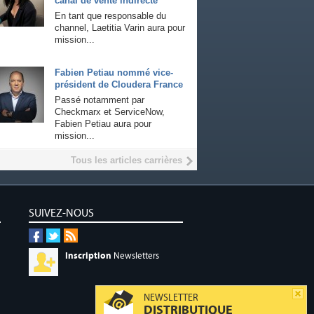
canal de vente indirecte
En tant que responsable du
channel, Laetitia Varin aura pour
mission...
Fabien Petiau nommé vice-
président de Cloudera France
Passé notamment par
Checkmarx et ServiceNow,
Fabien Petiau aura pour
mission...
Tous les articles carrières
SUIVEZ-NOUS
Inscription
Newsletters
NEWSLETTER
DISTRIBUTIQUE