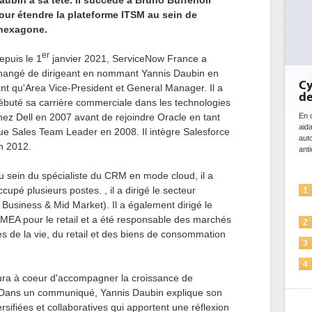
aubin à sa tête. Il succède à Bruno Buffenoir
our étendre la plateforme ITSM au sein de
'hexagone.
er
epuis le 1
janvier 2021, ServiceNow France a
hangé de dirigeant en nommant Yannis Daubin en
Cybersécurité, le dou
ant qu'Area Vice-President et General Manager. Il a
de l'IA
ébuté sa carrière commerciale dans les technologies
hez Dell en 2007 avant de rejoindre Oracle en tant
En cybersécurité, l'IA joue un double rô
aidant à détecter et à prévenir les m
ue Sales Team Leader en 2008. Il intègre Salesforce
automatiser les processus de sécurité
n 2012.
anticiper les...
u sein du spécialiste du CRM en mode cloud, il a
L'IA, déjà bien présente
ccupé plusieurs postes. , il a dirigé le secteur
1
solutions de sécurité et..
Business & Mid Market). Il a également dirigé le
EMEA pour le retail et a été responsable des marchés
La sécurité des IA en qu
2
s de la vie, du retail et des biens de consommation
Sécuriser les IA par l'IA
3
IA et conformité : un déf
4
pour les entreprises
aura à coeur d'accompagner la croissance de
 Dans un communiqué, Yannis Daubin explique son
Une IA de confiance pou
5
sifiées et collaboratives qui apportent une réflexion
plus sûre ?