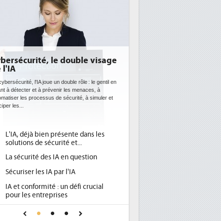
ble visage
DEE: l'efficacité énergétique
bientôt une obligation pour les
datacenters
le : le gentil en
enaces, à
Des datacenters plus durables et plus efficaces, c'est
, à simuler et
ce que recherchent les pouvoirs publics européens
avec la mise en oeuvre de la nouvelle Directive sur
l'efficacité...
 dans les
Qu'est-ce que la DEE (directive
1
.
d'efficacité énergétique) ?
estion
DEE, une pression administrative
2
pour les DSI à transformer...
Un outillage et des services déjà en
3
i crucial
place pour répondre à...
Phocea DC dans les cordes pour la
4
r une IA
DEE