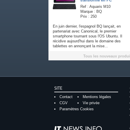
transforme en PC
Ref : Aquaris M10
Marque : BQ
Prix : 250
En juin dernier, l'espagnol BQ lançait, en
partenariat avec Canonical, le premier
smartphone tournant sous l'OS Ubuntu. Il
récidive aujourd'hui dans le domaine des
tablettes en annonçant la mise...
Tous les nouveaux produi
SITE
Contact
Mentions légales
CGV
Vie privée
Paramètres Cookies