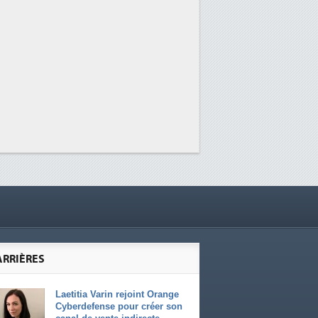
ARRIÈRES
Laetitia Varin rejoint Orange
Cyberdefense pour créer son