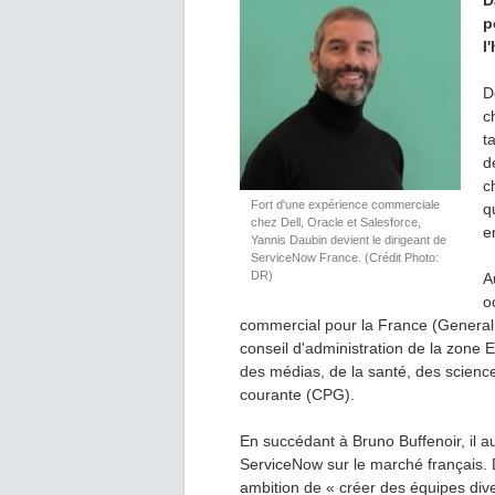
D
p
l
D
c
t
d
c
Fort d'une expérience commerciale
q
chez Dell, Oracle et Salesforce,
e
Yannis Daubin devient le dirigeant de
ServiceNow France. (Crédit Photo:
DR)
A
o
commercial pour la France (General 
conseil d'administration de la zone 
des médias, de la santé, des science
courante (CPG).
En succédant à Bruno Buffenoir, il 
ServiceNow sur le marché français.
ambition de « créer des équipes diver