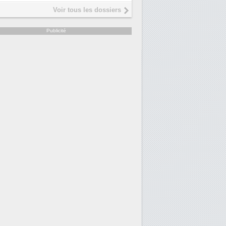
Interview de Fabrice Coquio,
5
Voir tous les dossiers
président de Digital Realty...
Trimestriels IBM : L'activité logicielle
6
Publicité
soutient les...