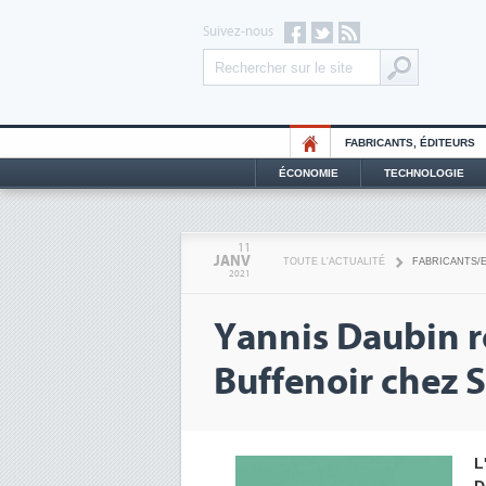
Suivez-nous
FABRICANTS, ÉDITEURS
ÉCONOMIE
TECHNOLOGIE
11
JANV
TOUTE L'ACTUALITÉ
FABRICANTS/
2021
Yannis Daubin 
Buffenoir chez 
L