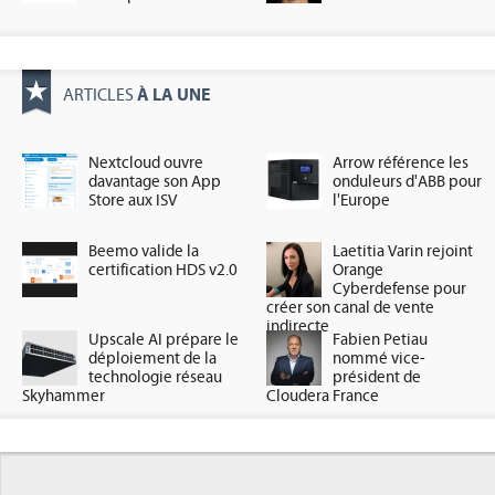
À LA UNE
ARTICLES
Nextcloud ouvre
Arrow référence les
davantage son App
onduleurs d'ABB pour
Store aux ISV
l'Europe
Beemo valide la
Laetitia Varin rejoint
certification HDS v2.0
Orange
Cyberdefense pour
créer son canal de vente
indirecte
Upscale AI prépare le
Fabien Petiau
déploiement de la
nommé vice-
technologie réseau
président de
Skyhammer
Cloudera France