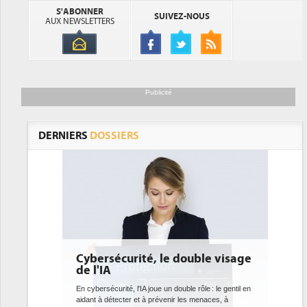
S'ABONNER
SUIVEZ-NOUS
AUX NEWSLETTERS
Publicité
DERNIERS
DOSSIERS
ersécurité, le double visage
DEE: l'efficacité éne
l'IA
bientôt une obligati
datacenters
ersécurité, l'IA joue un double rôle : le gentil en
t à détecter et à prévenir les menaces, à
Des datacenters plus durables et pl