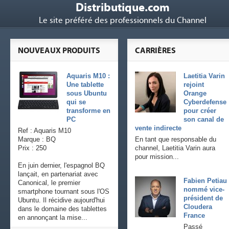
Distributique.com
Le site préféré des professionnels du Channel
NOUVEAUX PRODUITS
CARRIÈRES
Aquaris M10 :
Laetitia Varin
Une tablette
rejoint
sous Ubuntu
Orange
qui se
Cyberdefense
transforme en
pour créer
PC
son canal de
vente indirecte
Ref : Aquaris M10
Marque : BQ
En tant que responsable du
Prix : 250
channel, Laetitia Varin aura
pour mission...
En juin dernier, l'espagnol BQ
lançait, en partenariat avec
Fabien Petiau
Canonical, le premier
nommé vice-
smartphone tournant sous l'OS
président de
Ubuntu. Il récidive aujourd'hui
Cloudera
dans le domaine des tablettes
France
en annonçant la mise...
Passé