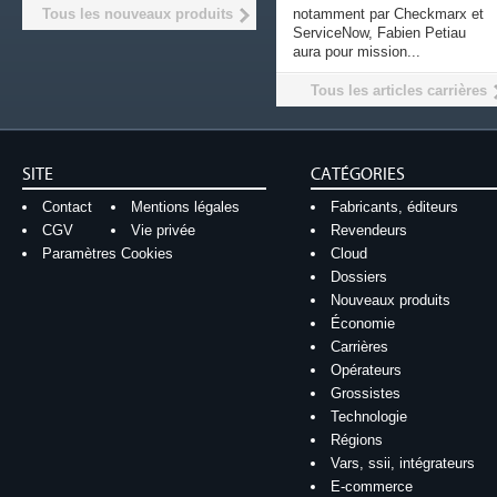
Tous les nouveaux produits
notamment par Checkmarx et
ServiceNow, Fabien Petiau
aura pour mission...
Tous les articles carrières
SITE
CATÉGORIES
Contact
Mentions légales
Fabricants, éditeurs
CGV
Vie privée
Revendeurs
Paramètres Cookies
Cloud
Dossiers
Nouveaux produits
Économie
Carrières
Opérateurs
Grossistes
Technologie
Régions
Vars, ssii, intégrateurs
E-commerce