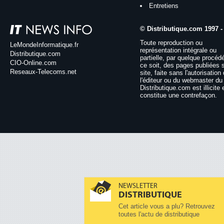
Entretiens
© Distributique.com 1997 -
Toute reproduction ou
LeMondeInformatique.fr
représentation intégrale ou
Distributique.com
partielle, par quelque procéd
CIO-Online.com
ce soit, des pages publiées 
Reseaux-Telecoms.net
site, faite sans l'autorisation
l'éditeur ou du webmaster du 
Distributique.com est illicite 
constitue une contrefaçon.
NEWSLETTER
DISTRIBUTIQUE
Cet article vous a plu? Retrouvez
toutes l'actu de distributique