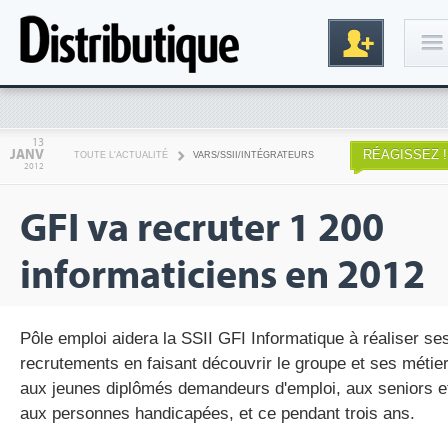
Connexion
13
JANV
RÉAGISSEZ !
TOUTE L'ACTUALITÉ
VARS/SSII/INTÉGRATEURS
2012
GFI va recruter 1 200
informaticiens en 2012
Inscription
Pôle emploi aidera la SSII GFI Informatique à réaliser se
recrutements en faisant découvrir le groupe et ses métie
aux jeunes diplômés demandeurs d'emploi, aux seniors e
aux personnes handicapées, et ce pendant trois ans.