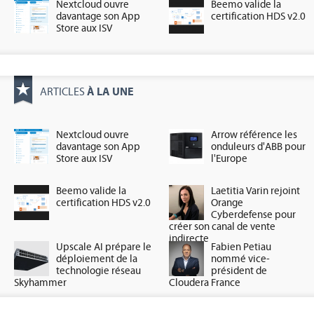
Nextcloud ouvre
Beemo valide la
davantage son App
certification HDS v2.0
Store aux ISV
À LA UNE
ARTICLES
Nextcloud ouvre
Arrow référence les
davantage son App
onduleurs d'ABB pour
Store aux ISV
l'Europe
Beemo valide la
Laetitia Varin rejoint
certification HDS v2.0
Orange
Cyberdefense pour
créer son canal de vente
indirecte
Upscale AI prépare le
Fabien Petiau
déploiement de la
nommé vice-
technologie réseau
président de
Skyhammer
Cloudera France