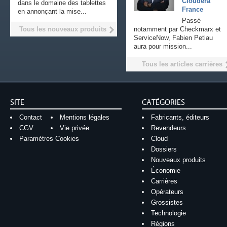
Cloudera
dans le domaine des tablettes
France
en annonçant la mise...
Passé
Tous les nouveaux produits
notamment par Checkmarx et
ServiceNow, Fabien Petiau
aura pour mission...
Tous les articles carrières
SITE
CATÉGORIES
Contact
Mentions légales
Fabricants, éditeurs
CGV
Vie privée
Revendeurs
Paramètres Cookies
Cloud
Dossiers
Nouveaux produits
Économie
Carrières
Opérateurs
Grossistes
Technologie
Régions