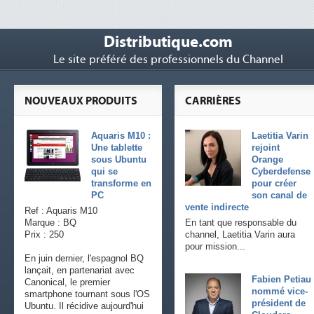
Distributique.com
Le site préféré des professionnels du Channel
NOUVEAUX PRODUITS
CARRIÈRES
Aquaris M10 :
Laetitia Varin
Une tablette
rejoint
sous Ubuntu
Orange
qui se
Cyberdefense
transforme en
pour créer
PC
son canal de
vente indirecte
Ref : Aquaris M10
Marque : BQ
En tant que responsable du
Prix : 250
channel, Laetitia Varin aura
pour mission...
En juin dernier, l'espagnol BQ
lançait, en partenariat avec
Fabien Petiau
Canonical, le premier
nommé vice-
smartphone tournant sous l'OS
président de
Ubuntu. Il récidive aujourd'hui