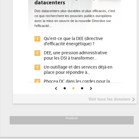
datacenters
Des datacenters plus durables et plus efficaces, c'est
ce que recherchent les pouvoirs publics européens
avec la mise en oeuvre de la nouvelle Directive sur
l'efficacité...
Qu'est-ce que la DEE (directive
1
d'efficacité énergétique) ?
DEE, une pression administrative
2
pour les DSI à transformer...
Un outillage et des services déjà en
3
place pour répondre à...
Phocea DC dans les cordes pour la
4
DEE
Interview de Fabrice Coquio,
5
Voir tous les dossiers
président de Digital Realty...
Trimestriels IBM : L'activité logicielle
6
soutient les...
Publicité