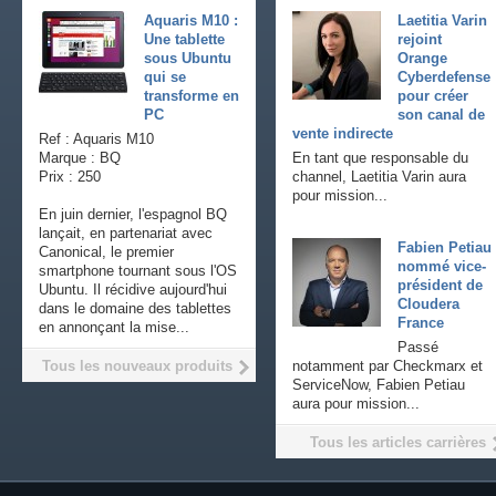
Aquaris M10 :
Laetitia Varin
Une tablette
rejoint
sous Ubuntu
Orange
qui se
Cyberdefense
transforme en
pour créer
PC
son canal de
vente indirecte
Ref : Aquaris M10
Marque : BQ
En tant que responsable du
Prix : 250
channel, Laetitia Varin aura
pour mission...
En juin dernier, l'espagnol BQ
lançait, en partenariat avec
Fabien Petiau
Canonical, le premier
nommé vice-
smartphone tournant sous l'OS
président de
Ubuntu. Il récidive aujourd'hui
Cloudera
dans le domaine des tablettes
France
en annonçant la mise...
Passé
Tous les nouveaux produits
notamment par Checkmarx et
ServiceNow, Fabien Petiau
aura pour mission...
Tous les articles carrières