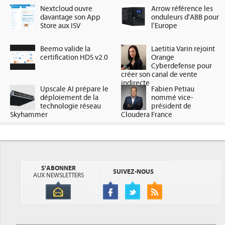
Nextcloud ouvre
Arrow référence les
davantage son App
onduleurs d'ABB pour
Store aux ISV
l'Europe
Beemo valide la
Laetitia Varin rejoint
certification HDS v2.0
Orange
Cyberdefense pour
créer son canal de vente
indirecte
Upscale AI prépare le
Fabien Petiau
déploiement de la
nommé vice-
technologie réseau
président de
Skyhammer
Cloudera France
S'ABONNER
SUIVEZ-NOUS
AUX NEWSLETTERS