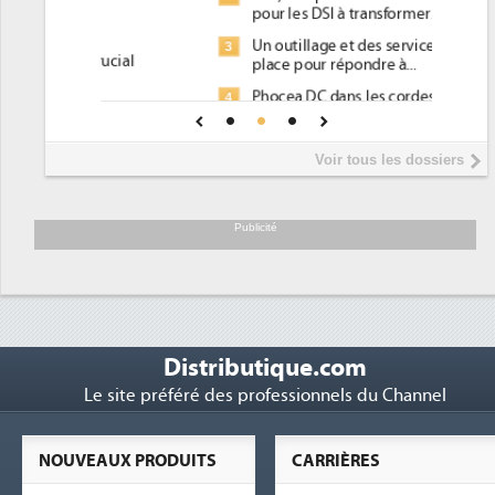
pour les DSI à transformer...
Un outillage et des services déjà en
3
place pour répondre à...
Phocea DC dans les cordes pour la
4
DEE
Interview de Fabrice Coquio,
5
Voir tous les dossiers
président de Digital Realty...
Trimestriels IBM : L'activité logicielle
6
soutient les...
Publicité
Distributique.com
Le site préféré des professionnels du Channel
NOUVEAUX PRODUITS
CARRIÈRES