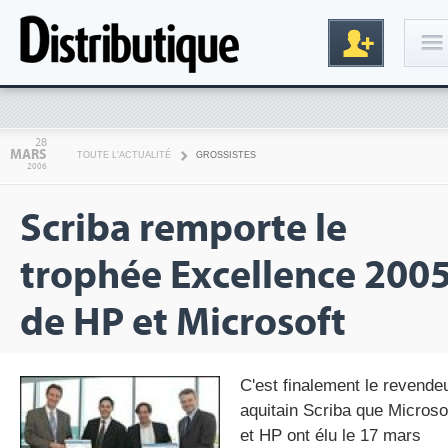
Connexion
28
MARS
TOUTE L'ACTUALITÉ
GROSSISTES
2006
Scriba remporte le
trophée Excellence 200
de HP et Microsoft
Inscription
C'est finalement le revende
aquitain Scriba que Microso
et HP ont élu le 17 mars