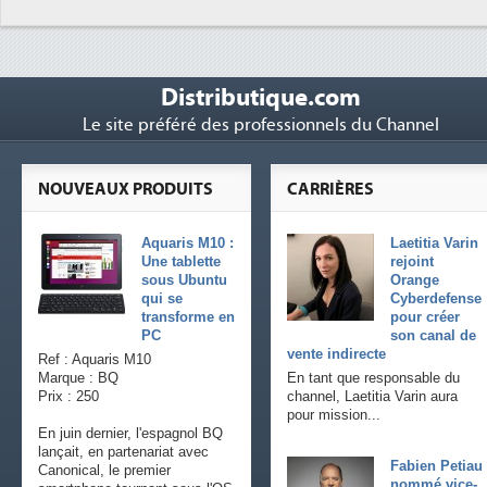
Distributique.com
Le site préféré des professionnels du Channel
NOUVEAUX PRODUITS
CARRIÈRES
Aquaris M10 :
Laetitia Varin
Une tablette
rejoint
sous Ubuntu
Orange
qui se
Cyberdefense
transforme en
pour créer
PC
son canal de
vente indirecte
Ref : Aquaris M10
Marque : BQ
En tant que responsable du
Prix : 250
channel, Laetitia Varin aura
pour mission...
En juin dernier, l'espagnol BQ
lançait, en partenariat avec
Fabien Petiau
Canonical, le premier
nommé vice-