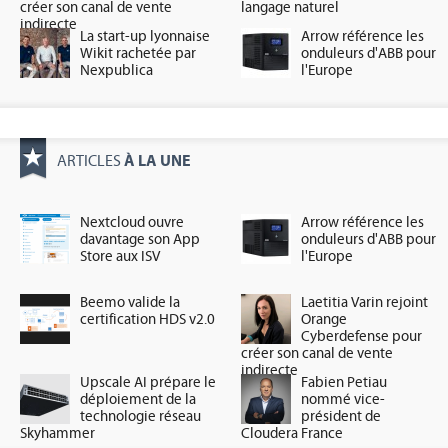
créer son canal de vente
langage naturel
indirecte
La start-up lyonnaise
Arrow référence les
Wikit rachetée par
onduleurs d'ABB pour
Nexpublica
l'Europe
À LA UNE
ARTICLES
Nextcloud ouvre
Arrow référence les
davantage son App
onduleurs d'ABB pour
Store aux ISV
l'Europe
Beemo valide la
Laetitia Varin rejoint
certification HDS v2.0
Orange
Cyberdefense pour
créer son canal de vente
indirecte
Upscale AI prépare le
Fabien Petiau
déploiement de la
nommé vice-
technologie réseau
président de
Skyhammer
Cloudera France