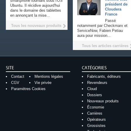
smartphone tournant sous l'OS
président de
Ubuntu. Il récidive aujourd'hui
Cloudera
dans le domaine des tablettes
France
en annonçant la mise...
Passé
Tous les nouveaux produits
notamment par Checkmarx et
ServiceNow, Fabien Petiau
aura pour mission...
Tous les articles carrières
SITE
CATÉGORIES
Contact
Mentions légales
Fabricants, éditeurs
CGV
Vie privée
Revendeurs
Paramètres Cookies
Cloud
Dossiers
Nouveaux produits
Économie
Carrières
Opérateurs
Grossistes