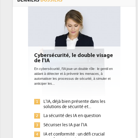
DERNIERS
DOSSIERS
ouble visage
DEE: l'efficacité énergétique
bientôt une obligation pour les
datacenters
le rôle : le gentil en
es menaces, à
Des datacenters plus durables et plus efficaces, c'est
urité, à simuler et
ce que recherchent les pouvoirs publics européens
avec la mise en oeuvre de la nouvelle Directive sur
l'efficacité...
nte dans les
Qu'est-ce que la DEE (directive
1
et...
d'efficacité énergétique) ?
 question
DEE, une pression administrative
2
pour les DSI à transformer...
'IA
Un outillage et des services déjà en
3
défi crucial
place pour répondre à...