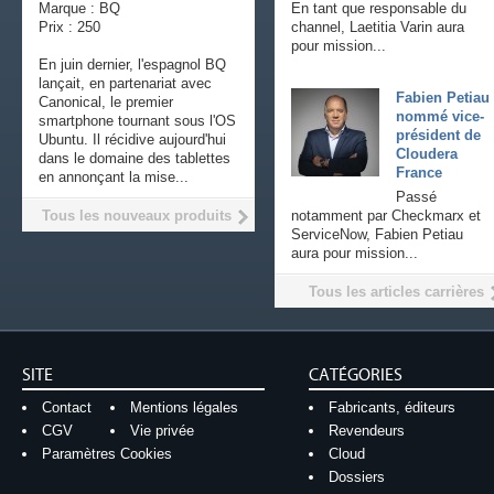
Marque : BQ
En tant que responsable du
Prix : 250
channel, Laetitia Varin aura
pour mission...
En juin dernier, l'espagnol BQ
lançait, en partenariat avec
Fabien Petiau
Canonical, le premier
nommé vice-
smartphone tournant sous l'OS
président de
Ubuntu. Il récidive aujourd'hui
Cloudera
dans le domaine des tablettes
France
en annonçant la mise...
Passé
Tous les nouveaux produits
notamment par Checkmarx et
ServiceNow, Fabien Petiau
aura pour mission...
Tous les articles carrières
SITE
CATÉGORIES
Contact
Mentions légales
Fabricants, éditeurs
CGV
Vie privée
Revendeurs
Paramètres Cookies
Cloud
Dossiers