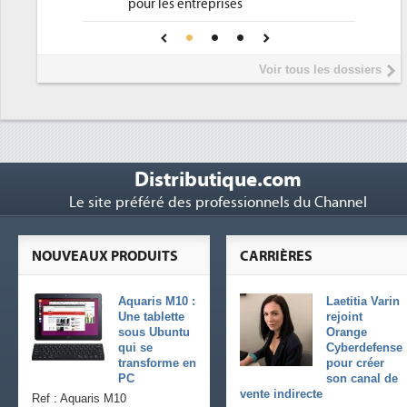
Phocea DC dans les cordes pour la
4
pour une IA
DEE
Interview de Fabrice Coquio,
5
Voir tous les dossiers
président de Digital Realty...
Trimestriels IBM : L'activité logicielle
6
soutient les...
Distributique.com
Le site préféré des professionnels du Channel
NOUVEAUX PRODUITS
CARRIÈRES
Aquaris M10 :
Laetitia Varin
Une tablette
rejoint
sous Ubuntu
Orange
qui se
Cyberdefense
transforme en
pour créer
PC
son canal de
vente indirecte
Ref : Aquaris M10