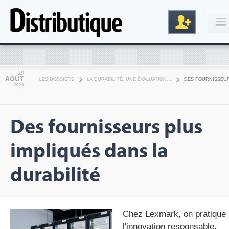
Connexion
29
AOUT
LES DOSSIERS
LA DURABILITÉ, UNE ÉVALUATION...
DES FOURNISSEUR
2023
Des fournisseurs plus
impliqués dans la
Inscription
durabilité
Chez Lexmark, on pratique
l'innovation responsable,