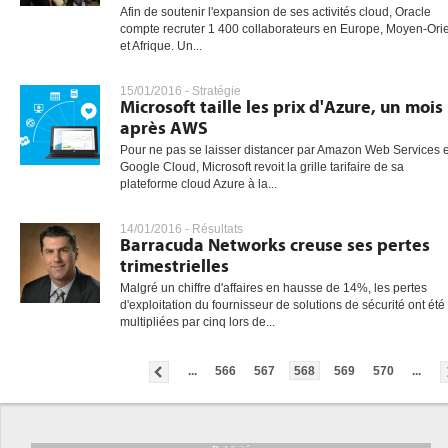
Afin de soutenir l'expansion de ses activités cloud, Oracle
compte recruter 1 400 collaborateurs en Europe, Moyen-Ori
et Afrique. Un...
15/01/2016 -
Stratégie
Microsoft taille les prix d'Azure, un mois
après AWS
Pour ne pas se laisser distancer par Amazon Web Services e
Google Cloud, Microsoft revoit la grille tarifaire de sa
plateforme cloud Azure à la...
14/01/2016 -
Résultats
Barracuda Networks creuse ses pertes
trimestrielles
Malgré un chiffre d'affaires en hausse de 14%, les pertes
d'exploitation du fournisseur de solutions de sécurité ont été
multipliées par cinq lors de...
...
566
567
568
569
570
...