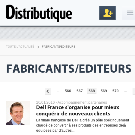
Connexion
TOUTE L'ACTUALITÉ
FABRICANTS/EDITEURS
FABRICANTS/EDITEURS
...
566
567
568
569
570
...
Inscription
20/01/2016 -
Accompagnement partenaires
Dell France s'organise pour mieux
conquérir de nouveaux clients
La filiale française de Dell a créé un pôle spécifiquement
chargé de convertir à ses produits des entreprises déjà
équipées par d'autres...