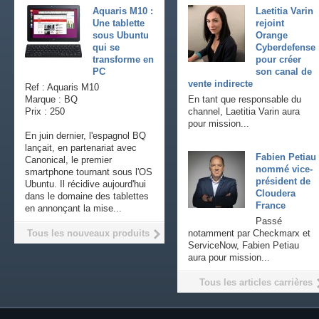
Aquaris M10 :
Laetitia Varin
Une tablette
rejoint
sous Ubuntu
Orange
qui se
Cyberdefense
transforme en
pour créer
PC
son canal de
vente indirecte
Ref : Aquaris M10
Marque : BQ
En tant que responsable du
Prix : 250
channel, Laetitia Varin aura
pour mission...
En juin dernier, l'espagnol BQ
lançait, en partenariat avec
Fabien Petiau
Canonical, le premier
nommé vice-
smartphone tournant sous l'OS
président de
Ubuntu. Il récidive aujourd'hui
Cloudera
dans le domaine des tablettes
France
en annonçant la mise...
Passé
Tous les nouveaux produits
notamment par Checkmarx et
ServiceNow, Fabien Petiau
aura pour mission...
Tous les articles carrières