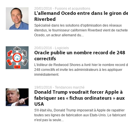
20/01/2016 -
Fusions et acquisitions
L'allemand Ocedo entre dans le giron d
Riverbed
gratuite
Spécialisé dans les solutions d'optimisation des réseaux
étendus, le fournisseur californien Riverbed vient de rachete
Ocedo, un acteur allemand du...
20/01/2016 -
Logiciels
Oracle publie un nombre record de 248
correctifs
L'éditeur de Redwood Shores a livré hier le nombre record 
248 correctifs et invite les administrateurs à les appliquer
immédiatement.
19/01/2016 -
Tendances marché
Donald Trump voudrait forcer Apple à
fabriquer ses « fichus ordinateurs » aux
USA
S'il était élu, Donald Trump imposerait à Apple de rapatrier
toutes ses lignes de fabrication aux Etats-Unis. Le fabricant
n'est pas la seule...