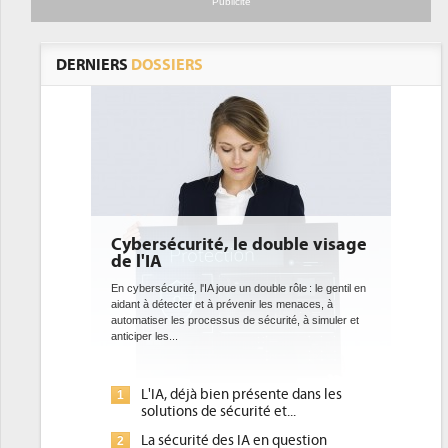
Publicité
DERNIERS
DOSSIERS
le double visage
DEE: l'efficacité énergétique
bientôt une obligation pour les
datacenters
un double rôle : le gentil en
venir les menaces, à
Des datacenters plus durables et plus efficaces, c'est
de sécurité, à simuler et
ce que recherchent les pouvoirs publics européens
avec la mise en oeuvre de la nouvelle Directive sur
l'efficacité...
présente dans les
Qu'est-ce que la DEE (directive
1
rité et...
d'efficacité énergétique) ?
 IA en question
DEE, une pression administrative
2