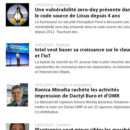
19/01/2016 -
Logiciels
Une vulnérabilité zero-day présente da
le code source de Linux depuis 4 ans
Le fournisseur en sécurité Perception Point a découvert une
vulnérabilité zero-day présente dans le code source de Linu
depuis 2012. Touchant des...
19/01/2016 -
Stratégie
Intel veut baser sa croissance sur le clo
et l'IoT
La baisse du marché du PC pousse Intel à aller chercher de
opportunités de croissance dans les datacenters, la mémoir
et l'Internet des Objets...
18/01/2016 -
Fusions et acquisitions
Konica Minolta rachète les activités
impression de Dactyl Buro et d'OMR
Le fabricant de copieurs Konica Minolta Business Solutions 
mettre la main sur Dactyl-OMR et ses 25 agences régionales
Ce distributeur...
18/01/2016 -
Carrières
Plantronics veut mieux cibler les marché