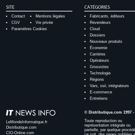
SITE
CATÉGORIES
Contact
Mentions légales
Fabricants, éditeurs
CGV
Vie privée
Revendeurs
Paramètres Cookies
Cloud
Dossiers
Nouveaux produits
Économie
Carrières
Opérateurs
Grossistes
Technologie
Régions
Vars, ssii, intégrateurs
E-commerce
Entretiens
© Distributique.com 1997 -
Toute reproduction ou
LeMondeInformatique.fr
représentation intégrale ou
Distributique.com
partielle, par quelque procéd
CIO-Online.com
ce soit, des pages publiées 