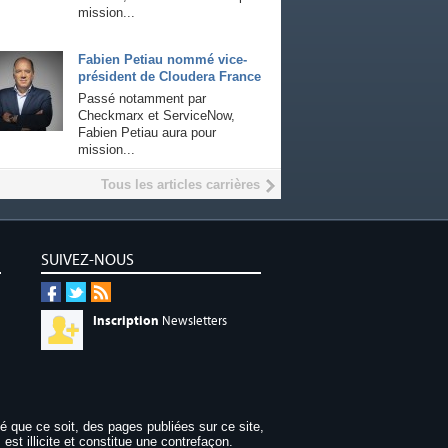
mission...
Fabien Petiau nommé vice-
président de Cloudera France
Passé notamment par
Checkmarx et ServiceNow,
Fabien Petiau aura pour
mission...
Tous les articles carrières
SUIVEZ-NOUS
Inscription
Newsletters
dé que ce soit, des pages publiées sur ce site,
 est illicite et constitue une contrefaçon.