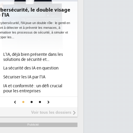
bersécurité, le double visage
DEE: l'efficacité én
 l'IA
bientôt une obligat
datacenters
ybersécurité, l'IA joue un double rôle : le gentil en
nt à détecter et à prévenir les menaces, à
Des datacenters plus durables et 
matiser les processus de sécurité, à simuler et
ce que recherchent les pouvoirs
ciper les...
avec la mise en oeuvre de la nouv
l'efficacité...
L'IA, déjà bien présente dans les
Qu'est-ce que la DEE 
1
solutions de sécurité et...
d'efficacité énergéti
La sécurité des IA en question
DEE, une pression ad
2
pour les DSI à transfo
Sécuriser les IA par l'IA
Un outillage et des s
3
IA et conformité : un défi crucial
place pour répondre à
pour les entreprises
Phocea DC dans les c
4
Une IA de confiance pour une IA
DEE
plus sûre ?
Interview de Fabrice
5
Voir tous les dossiers
président de Digital R
Trimestriels IBM : L'ac
6
Publicité
soutient les...