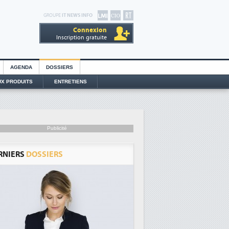
GROUPE
IT NEWS INFO
Connexion
Inscription gratuite
AGENDA
DOSSIERS
X PRODUITS
ENTRETIENS
Publicité
RNIERS
DOSSIERS