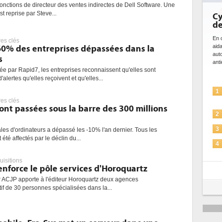
fonctions de directeur des ventes indirectes de Dell Software. Une
t reprise par Steve...
Cy
de
En c
res clés
aida
 60% des entreprises dépassées dans la
auto
s
anti
 par Rapid7, les entreprises reconnaissent qu'elles sont
lertes qu'elles reçoivent et qu'elles...
1
res clés
ont passées sous la barre des 300 millions
2
3
es d'ordinateurs a dépassé les -10% l'an dernier. Tous les
été affectés par le déclin du...
4
uisitions
enforce le pôle services d'Horoquartz
5
eur ACJP apporte à l'éditeur Horoquartz deux agences
if de 30 personnes spécialisées dans la...