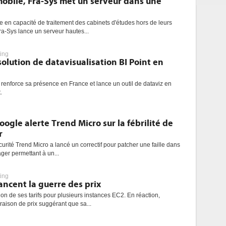
mobile, Fra-Sys met un serveur dans une
en capacité de traitement des cabinets d'études hors de leurs
Fra-Sys lance un serveur hautes...
ing
olution de datavisualisation BI Point en
renforce sa présence en France et lance un outil de dataviz en
.
ogle alerte Trend Micro sur la fébrilité de
r
curité Trend Micro a lancé un correctif pour patcher une faille dans
er permettant à un...
ing
ncent la guerre des prix
 de ses tarifs pour plusieurs instances EC2. En réaction,
aison de prix suggérant que sa...