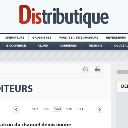
OPÉRATEURS
GROSSISTES
VARS, SSII, INTÉGRATEURS
REVENDEURS
E-COMMERCE
CLOUD
CARRIÈRES
RÉGIONS
NOUVEAU
ITEURS
DE
...
567
568
569
570
571
...
 patron du channel démissionne