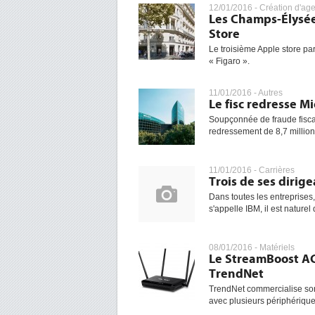
12/01/2016 -
Création d'ag
Les Champs-Élysées
Store
Le troisième Apple store par
« Figaro ».
11/01/2016 -
Autres
Le fisc redresse M
Soupçonnée de fraude fiscale
redressement de 8,7 million
11/01/2016 -
Carrières
Trois de ses dirig
Dans toutes les entreprises,
s'appelle IBM, il est nature
08/01/2016 -
Matériels
Le StreamBoost A
TrendNet
TrendNet commercialise so
avec plusieurs périphérique