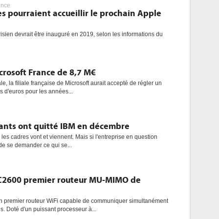
ence
 pourraient accueillir le prochain Apple
isien devrait être inauguré en 2019, selon les informations du
icrosoft France de 8,7 M€
, la filiale française de Microsoft aurait accepté de régler un
s d'euros pour les années...
eants ont quitté IBM en décembre
 les cadres vont et viennent. Mais si l'entreprise en question
l de se demander ce qui se...
C2600 premier routeur MU-MIMO de
n premier routeur WiFi capable de communiquer simultanément
s. Doté d'un puissant processeur à...