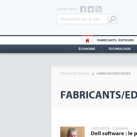
Suivez-nous
FABRICANTS, ÉDITEURS
ÉCONOMIE
TECHNOLOGIE
TOUTE L'ACTUALITÉ
FABRICANTS/EDITEURS
FABRICANTS/ED
14/01/2016 -
Carrières
Dell software : le