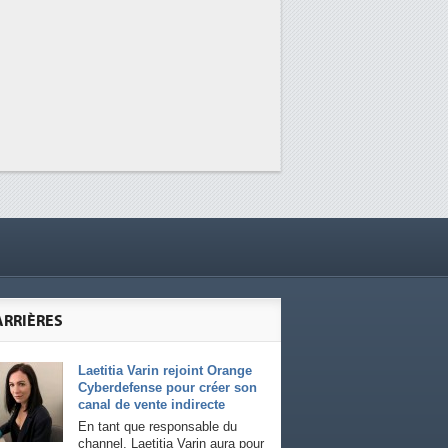
ARRIÈRES
Laetitia Varin rejoint Orange
Cyberdefense pour créer son
canal de vente indirecte
En tant que responsable du
channel, Laetitia Varin aura pour