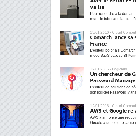
Avec le Perfor E5 
valise
Pour répondre à la demande 
murs, le fabricant français 
13/01/2016 -
Cloud Comput
Comarch lance sa s
France
L'éditeur polonais Comarch 
mode SaaS baptisé BI Point
12/01/2016 -
Logiciels
Un chercheur de Go
Password Manage
L'éditeur de solutions de sé
son logiciel Password Manag
12/01/2016 -
Cloud Comput
AWS et Google rela
AWS a annoncé une réduction
Google a publié une compar