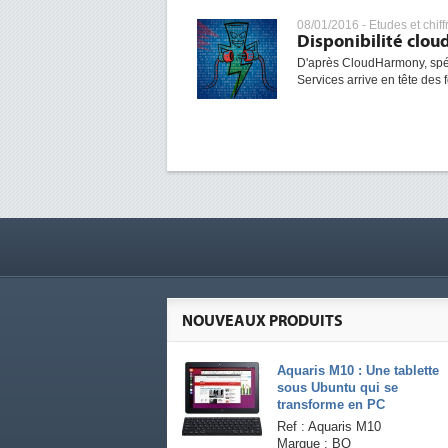
08/01/2016 -
Etudes et chiff
Disponibilité clou
D'après CloudHarmony, spé
Services arrive en tête des
NOUVEAUX PRODUITS
Aquaris M10 : Une tablette
sous Ubuntu qui se
transforme en PC
Ref : Aquaris M10
Marque : BQ