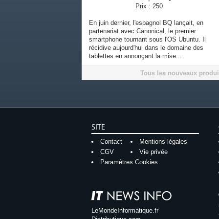
Prix : 250
En juin dernier, l'espagnol BQ lançait, en
partenariat avec Canonical, le premier
smartphone tournant sous l'OS Ubuntu. Il
récidive aujourd'hui dans le domaine des
tablettes en annonçant la mise...
Tous les nouveaux produi
SITE
Contact
Mentions légales
CGV
Vie privée
Paramètres Cookies
LeMondeInformatique.fr