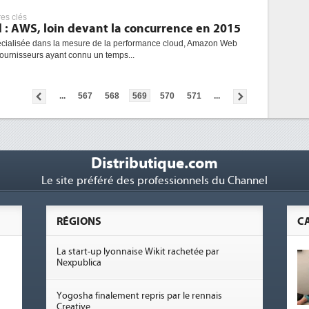
res clés
d : AWS, loin devant la concurrence en 2015
cialisée dans la mesure de la performance cloud, Amazon Web
 fournisseurs ayant connu un temps...
...
567
568
569
570
571
...
Distributique.com
Le site préféré des professionnels du Channel
RÉGIONS
C
La start-up lyonnaise Wikit rachetée par
Nexpublica
Yogosha finalement repris par le rennais
Creative