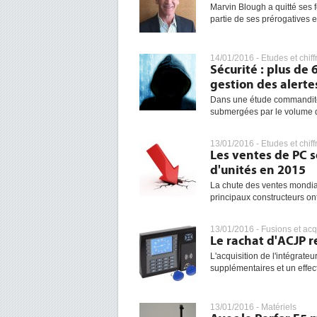
Marvin Blough a quitté ses 
partie de ses prérogatives es
14/01/2016 -
Etudes et chiff
Sécurité : plus de
gestion des alerte
Dans une étude commanditée
submergées par le volume d'a
13/01/2016 -
Etudes et chiff
Les ventes de PC s
d'unités en 2015
La chute des ventes mondial
principaux constructeurs ont 
13/01/2016 -
Fusions et acq
Le rachat d'ACJP r
L'acquisition de l'intégrat
supplémentaires et un effect
13/01/2016 -
Matériels