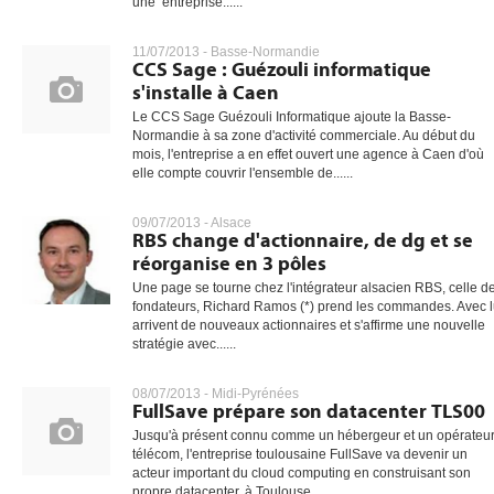
une entreprise......
11/07/2013 -
Basse-Normandie
CCS Sage : Guézouli informatique
s'installe à Caen
Le CCS Sage Guézouli Informatique ajoute la Basse-
Normandie à sa zone d'activité commerciale. Au début du
mois, l'entreprise a en effet ouvert une agence à Caen d'où
elle compte couvrir l'ensemble de......
09/07/2013 -
Alsace
RBS change d'actionnaire, de dg et se
réorganise en 3 pôles
Une page se tourne chez l'intégrateur alsacien RBS, celle d
fondateurs, Richard Ramos (*) prend les commandes. Avec l
arrivent de nouveaux actionnaires et s'affirme une nouvelle
stratégie avec......
08/07/2013 -
Midi-Pyrénées
FullSave prépare son datacenter TLS00
Jusqu'à présent connu comme un hébergeur et un opérateu
télécom, l'entreprise toulousaine FullSave va devenir un
acteur important du cloud computing en construisant son
propre datacenter, à Toulouse......