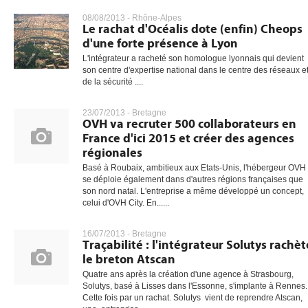
08/08/2013 -
Rhône-Alpes
Le rachat d'Océalis dote (enfin) Cheops
d'une forte présence à Lyon
gratuite
L'intégrateur a racheté son homologue lyonnais qui devient
son centre d'expertise national dans le centre des réseaux e
de la sécurité ....
23/07/2013 -
Bretagne
OVH va recruter 500 collaborateurs en
France d'ici 2015 et créer des agences
régionales
Basé à Roubaix, ambitieux aux Etats-Unis, l'hébergeur OVH
se déploie également dans d'autres régions françaises que
son nord natal. L'entreprise a même développé un concept,
celui d'OVH City. En......
16/07/2013 -
Bretagne
Traçabilité : l'intégrateur Solutys rachèt
le breton Atscan
Quatre ans après la création d'une agence à Strasbourg,
Solutys, basé à Lisses dans l'Essonne, s'implante à Rennes.
Cette fois par un rachat. Solutys vient de reprendre Atscan,