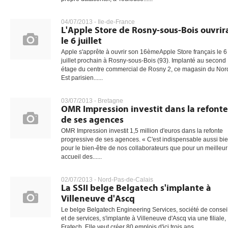
04/07/2013 -
Ile-de-France
L'Apple Store de Rosny-sous-Bois ouvrir
le 6 juillet
Apple s'apprête à ouvrir son 16èmeApple Store français le 6
juillet prochain à Rosny-sous-Bois (93). Implanté au second
étage du centre commercial de Rosny 2, ce magasin du Nor
Est parisien......
03/07/2013 -
Bretagne
OMR Impression investit dans la refonte
de ses agences
OMR Impression investit 1,5 million d'euros dans la refonte
progressive de ses agences. « C'est indispensable aussi bi
pour le bien-être de nos collaborateurs que pour un meilleur
accueil des......
02/07/2013 -
Nord-Pas-de-Calais
La SSII belge Belgatech s'implante à
Villeneuve d'Ascq
Le belge Belgatech Engineering Services, société de consei
et de services, s'implante à Villeneuve d'Ascq via une filiale,
Fratech. Elle veut créer 80 emplois d'ici trois ans