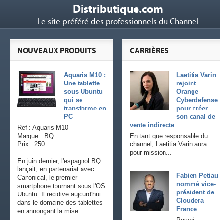
Distributique.com
Le site préféré des professionnels du Channel
NOUVEAUX PRODUITS
CARRIÈRES
Aquaris M10 :
Laetitia Varin
Une tablette
rejoint
sous Ubuntu
Orange
qui se
Cyberdefense
transforme en
pour créer
PC
son canal de
vente indirecte
Ref : Aquaris M10
Marque : BQ
En tant que responsable du
Prix : 250
channel, Laetitia Varin aura
pour mission...
En juin dernier, l'espagnol BQ
lançait, en partenariat avec
Fabien Petiau
Canonical, le premier
nommé vice-
smartphone tournant sous l'OS
président de
Ubuntu. Il récidive aujourd'hui
Cloudera
dans le domaine des tablettes
France
en annonçant la mise...
Passé