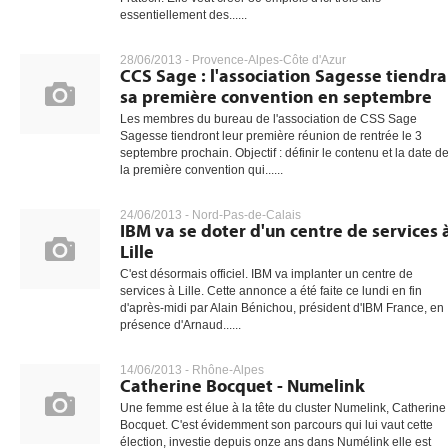
essentiellement des......
28/06/2013 -
Provence-Alpes-Côte d'Azur
CCS Sage : l'association Sagesse tiendra
sa première convention en septembre
Les membres du bureau de l'association de CSS Sage
Sagesse tiendront leur première réunion de rentrée le 3
septembre prochain. Objectif : définir le contenu et la date d
la première convention qui......
24/06/2013 -
Nord-Pas-de-Calais
IBM va se doter d'un centre de services 
Lille
C'est désormais officiel. IBM va implanter un centre de
services à Lille. Cette annonce a été faite ce lundi en fin
d'après-midi par Alain Bénichou, président d'IBM France, en
présence d'Arnaud......
14/06/2013 -
Rhône-Alpes
Catherine Bocquet - Numelink
Une femme est élue à la tête du cluster Numelink, Catherine
Bocquet. C'est évidemment son parcours qui lui vaut cette
élection, investie depuis onze ans dans Numélink elle est