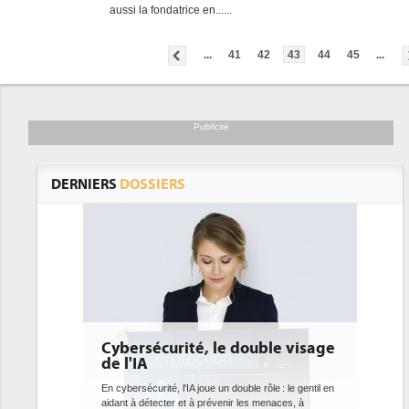
aussi la fondatrice en......
...
41
42
43
44
45
...
Publicité
DERNIERS
DOSSIERS
té, le double visage
DEE: l'efficacité énergétique
bientôt une obligation pour 
datacenters
A joue un double rôle : le gentil en
t à prévenir les menaces, à
Des datacenters plus durables et plus efficaces, 