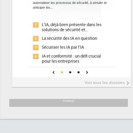
cessus de sécurité, à simuler et
ce que recherchent les pouvoirs publics europé
avec la mise en oeuvre de la nouvelle Directive s
l'efficacité...
 bien présente dans les
Qu'est-ce que la DEE (directive
1
e sécurité et...
d'efficacité énergétique) ?
é des IA en question
DEE, une pression administrative
2
pour les DSI à transformer...
es IA par l'IA
Un outillage et des services déjà
3
rmité : un défi crucial
place pour répondre à...
ntreprises
Phocea DC dans les cordes pour l
4
 confiance pour une IA
DEE
?
Interview de Fabrice Coquio,
5
Voir tous les dossiers
président de Digital Realty...
Trimestriels IBM : L'activité logici
6
soutient les...
Publicité