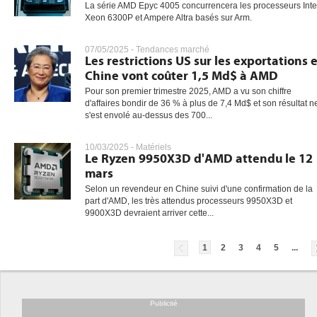
La série AMD Epyc 4005 concurrencera les processeurs Inte
Xeon 6300P et Ampere Altra basés sur Arm.
07/05/2025 -
Tendances marché
Les restrictions US sur les exportations 
Chine vont coûter 1,5 Md$ à AMD
Pour son premier trimestre 2025, AMD a vu son chiffre
d'affaires bondir de 36 % à plus de 7,4 Md$ et son résultat n
s'est envolé au-dessus des 700...
10/03/2025 -
Matériels
Le Ryzen 9950X3D d'AMD attendu le 12
mars
Selon un revendeur en Chine suivi d'une confirmation de la
part d'AMD, les très attendus processeurs 9950X3D et
9900X3D devraient arriver cette...
1
2
3
4
5
...
Publicité