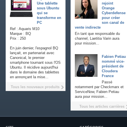
Une tablette
rejoint
sous Ubuntu
Orange
qui se
Cyberdefense
transforme en
pour créer
PC
son canal de
vente indirecte
Ref : Aquaris M10
Marque : BQ
En tant que responsable du
Prix : 250
channel, Laetitia Varin aura
pour mission...
En juin dernier, l'espagnol BQ
lançait, en partenariat avec
Fabien Petiau
Canonical, le premier
nommé vice-
smartphone tournant sous l'OS
président de
Ubuntu. Il récidive aujourd'hui
Cloudera
dans le domaine des tablettes
France
en annonçant la mise...
Passé
Tous les nouveaux produits
notamment par Checkmarx et
ServiceNow, Fabien Petiau
aura pour mission...
Tous les articles carrières