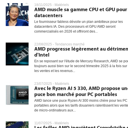
18/11/2025 -
Matériels
AMD muscle sa gamme CPU et GPU pour
datacenters
Le fournisseur fabless dévoile un plan ambitieux pour les
datacenters IA. Des processeurs et GPU AMD seront
commercialisés en 2026 et offriront des...
22/08/2025 -
Tendances marché
AMD progresse légèrement au détrimen
d'Intel
En se reposant sur l'étude de Mercury Research, AMD se po
toujours aussi bien sur le second trimestre 2025 à la fois sur
les ventes et les revenus...
23/07/2025 -
Matériels
Avec le Ryzen AI 5 330, AMD propose un
puce bon marché pour PC portables
AMD lance une puce Ryzen AI 300 moins chère pour les PC
portables alors que les tarifs douaniers ralentissent les vent
de micro-ordinateurs aux...
11/07/2025 -
Matériels
Les failles AMD inquiètent Crowdstrike 