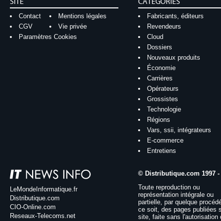
SITE
CATÉGORIES
Contact
Mentions légales
Fabricants, éditeurs
CGV
Vie privée
Revendeurs
Paramètres Cookies
Cloud
Dossiers
Nouveaux produits
Économie
Carrières
Opérateurs
Grossistes
Technologie
Régions
Vars, ssii, intégrateurs
E-commerce
Entretiens
© Distributique.com 1997 -
Toute reproduction ou
LeMondeInformatique.fr
représentation intégrale ou
Distributique.com
partielle, par quelque procéd
CIO-Online.com
ce soit, des pages publiées 
Reseaux-Telecoms.net
site, faite sans l'autorisation