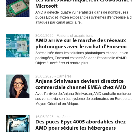
Microsoft
AMD a détecté quatre vulnérabilités dans de nombreuses
puces Epyc et Ryzen exposant les systèmes d'entreprise à 
attaques par canal auxiliaire....
30/05/2025 -
Fusions et acquisitions
AMD arrive sur le marche des réseaux
photoniques avec le rachat d'Enosemi
Spécialisée dans les solutions photoniques et optiques co-
packagées, Enosemi est tombée dans l'escarcelle d'AMD.
Objectif : accélérer et rendre plus...
28/05/2025 -
Carrières
Anjana Srinivasan devient directrice
commerciale channel EMEA chez AMD
Avec l'arrivée de Anjana Srinivasan, AMD souhaite renforcer
ses ventes via son écosystème de partenaires en Europe, a
Moyen-Orient et en Afrique.
16/05/2025 -
Matériels
Des puces Epyc 4005 abordables chez
AMD pour séduire les hébergeurs