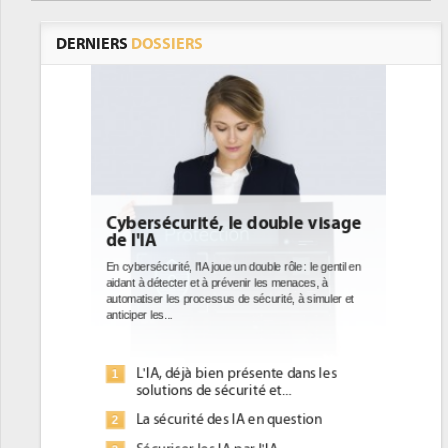
DERNIERS
DOSSIERS
uble visage
DEE: l'efficacité énergétique
bientôt une obligation pour les
datacenters
rôle : le gentil en
 menaces, à
Des datacenters plus durables et plus efficaces, c'est
té, à simuler et
ce que recherchent les pouvoirs publics européens
avec la mise en oeuvre de la nouvelle Directive sur
l'efficacité...
e dans les
Qu'est-ce que la DEE (directive
1
...
d'efficacité énergétique) ?
question
DEE, une pression administrative
2
pour les DSI à transformer...