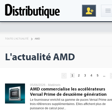
Connexion
TOUTE L'ACTUALITÉ
AMD
L'actualité AMD
1
2
3
4
5
...
Inscription
05/06/2026 -
Matériels
AMD commercialise les accélérateurs
Versal Prime de deuxième génération
Le fournisseur enrichit sa gamme de puces Versal Prime av
trois références supplémentaires. Elles affichent plus de
puissance de calcul pour...