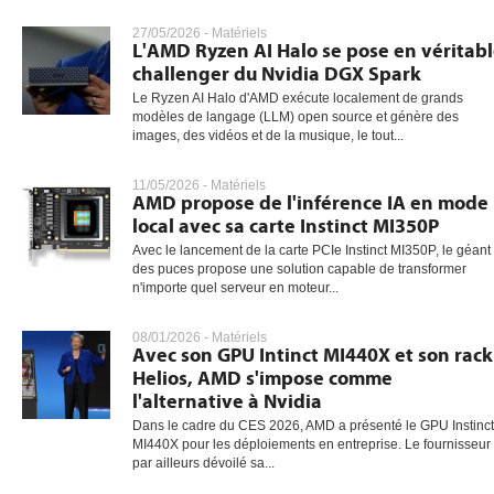
27/05/2026 -
Matériels
L'AMD Ryzen AI Halo se pose en véritab
challenger du Nvidia DGX Spark
gratuite
Le Ryzen AI Halo d'AMD exécute localement de grands
modèles de langage (LLM) open source et génère des
images, des vidéos et de la musique, le tout...
11/05/2026 -
Matériels
AMD propose de l'inférence IA en mode
local avec sa carte Instinct MI350P
Avec le lancement de la carte PCIe Instinct MI350P, le géant
des puces propose une solution capable de transformer
n'importe quel serveur en moteur...
08/01/2026 -
Matériels
Avec son GPU Intinct MI440X et son rack
Helios, AMD s'impose comme
l'alternative à Nvidia
Dans le cadre du CES 2026, AMD a présenté le GPU Instinct
MI440X pour les déploiements en entreprise. Le fournisseur
par ailleurs dévoilé sa...