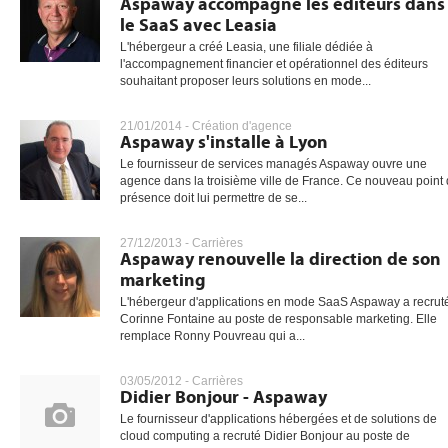
Aspaway accompagne les éditeurs dans
le SaaS avec Leasia
L'hébergeur a créé Leasia, une filiale dédiée à
l'accompagnement financier et opérationnel des éditeurs
gratuite
souhaitant proposer leurs solutions en mode...
21/01/2014 -
Création d'agence
Aspaway s'installe à Lyon
Le fournisseur de services managés Aspaway ouvre une
agence dans la troisième ville de France. Ce nouveau point
présence doit lui permettre de se...
27/12/2013 -
Carrières
Aspaway renouvelle la direction de son
marketing
L'hébergeur d'applications en mode SaaS Aspaway a recrut
Corinne Fontaine au poste de responsable marketing. Elle
remplace Ronny Pouvreau qui a...
03/05/2012 -
Carrières
Didier Bonjour - Aspaway
Le fournisseur d'applications hébergées et de solutions de
cloud computing a recruté Didier Bonjour au poste de