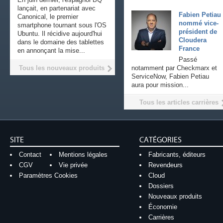
lançait, en partenariat avec
Fabien Petiau
Canonical, le premier
nommé vice-
smartphone tournant sous l'OS
président de
Ubuntu. Il récidive aujourd'hui
Cloudera
dans le domaine des tablettes
France
en annonçant la mise...
Passé
Tous les nouveaux produits
notamment par Checkmarx et
ServiceNow, Fabien Petiau
aura pour mission...
Tous les articles carrières
SITE
CATÉGORIES
Contact
Mentions légales
Fabricants, éditeurs
CGV
Vie privée
Revendeurs
Paramètres Cookies
Cloud
Dossiers
Nouveaux produits
Économie
Carrières