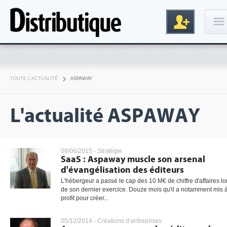
Connexion
TOUTE L'ACTUALITÉ
ASPAWAY
L'actualité ASPAWAY
08/06/2015 -
Stratégie
SaaS : Aspaway muscle son arsenal
Inscription
d'évangélisation des éditeurs
L'hébergeur a passé le cap des 10 M€ de chiffre d'affaires lo
de son dernier exercice. Douze mois qu'il a notamment mis 
profit pour créer...
05/12/2014 -
Créations d’entreprises