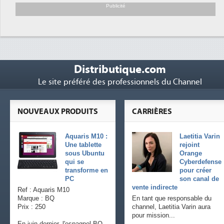
Publicité
Distributique.com
Le site préféré des professionnels du Channel
NOUVEAUX PRODUITS
CARRIÈRES
Aquaris M10 :
Laetitia Varin
Une tablette
rejoint
sous Ubuntu
Orange
qui se
Cyberdefense
transforme en
pour créer
PC
son canal de
vente indirecte
Ref : Aquaris M10
Marque : BQ
En tant que responsable du
Prix : 250
channel, Laetitia Varin aura
pour mission...
En juin dernier, l'espagnol BQ