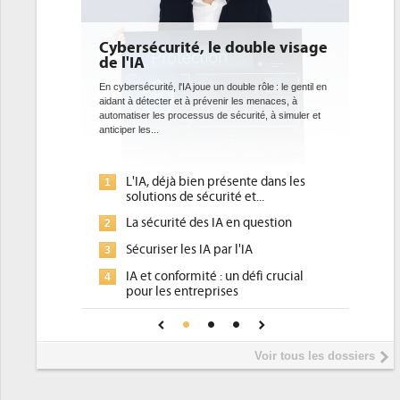
Cybersécurité, le double visage
de l'IA
En cybersécurité, l'IA joue un double rôle : le gentil en
aidant à détecter et à prévenir les menaces, à
automatiser les processus de sécurité, à simuler et
anticiper les...
L'IA, déjà bien présente dans les
1
solutions de sécurité et...
La sécurité des IA en question
2
Sécuriser les IA par l'IA
3
IA et conformité : un défi crucial
4
pour les entreprises
Une IA de confiance pour une IA
5
plus sûre ?
Voir tous les dossiers