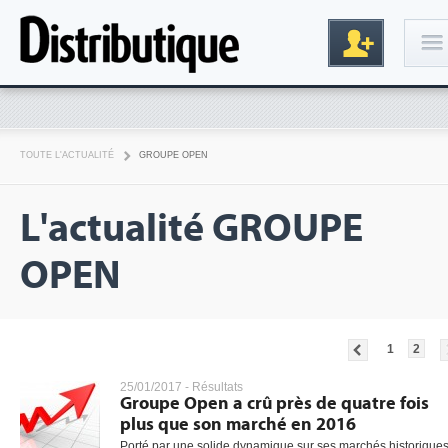
Connexion
TOUTE L'ACTUALITÉ
GROUPE OPEN
L'actualité GROUPE
OPEN
Inscription
1
2
25/01/2017 -
Résultats
Groupe Open a crû près de quatre fois
plus que son marché en 2016
Porté par une solide dynamique sur ses marchés historiques