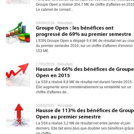
Groupe Open a réalisé 304,7 M€ de chiffre d'affaires en 201
Le cabinet de conseil...
gratuite
09/09/2016 -
Résultats
Groupe Open : les bénéfices ont
progressé de 69% au premier semestre
L'ESN Groupe Open a dégagé 9,4 M€ de résultat net au cou
du premier semestre 2016, sur un chiffre d'affaires d'environ
153 M€.
17/03/2016 -
Résultats
Hausse de 66% des bénéfices de Groupe
Open en 2015
La SSII a réalisé 8,8 M€ de résultat net durant l'année 2015.
Elle augmente ainsi considérablement sa rentabilité sur un
chiffre d'affaires de...
10/09/2015 -
Résultats
Hausse de 113% des bénéfices de Grou
Open au premier semestre
La SSII a réalisé 3,2 M€ de résultat net entre janvier et juin
derniers. Elle fait ainsi plus que doubler ses bénéfices grâce
un chiffre...