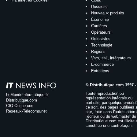
Paramètres Cookies
Cloud
Dossiers
Nouveaux produits
Économie
Carrières
Opérateurs
Grossistes
Technologie
Régions
Vars, ssii, intégrateurs
E-commerce
Entretiens
© Distributique.com 1997 -
Toute reproduction ou
LeMondeInformatique.fr
représentation intégrale ou
Distributique.com
partielle, par quelque procéd
CIO-Online.com
ce soit, des pages publiées 
Reseaux-Telecoms.net
site, faite sans l'autorisation
l'éditeur ou du webmaster du 
Distributique.com est illicite 
constitue une contrefaçon.