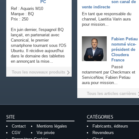
PC
son canal de
vente indirecte
Ref : Aquaris M10
Marque : BQ
En tant que responsable du
Prix : 250
channel, Laetitia Varin aura
pour mission...
En juin dernier, l'espagnol BQ
lançait, en partenariat avec
Fabien Petiau
Canonical, le premier
nommé vice-
smartphone tournant sous l'OS
président de
Ubuntu. Il récidive aujourd'hui
Cloudera
dans le domaine des tablettes
France
en annonçant la mise...
Passé
Tous les nouveaux produits
notamment par Checkmarx et
ServiceNow, Fabien Petiau
aura pour mission...
Tous les articles carrières
SITE
CATÉGORIES
Contact
Mentions légales
Fabricants, éditeurs
CGV
Vie privée
Revendeurs