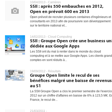
10/04/2013 -
Carrières
SSII : après 550 embauches en 2012,
Open en prévoit 600 en 2013
Open prévoit de recruter plusieurs centaines d'ingénieurs et
consultants en 2013 afin de poursuivre son développement
sur le territoire national et...
14/02/2013 -
Cloud Computing
SSII : Groupe Open crée une business un
dédiée aux Google Apps
Les SSII ont du mal à renter dans le monde du cloud
computing et à se mettre aux Google Apps. Les clients gran
comptes en sont réduits à...
19/09/2012 -
Résultats
Groupe Open limite le recul de ses
bénéfices malgré une baisse de revenus
au S1
La SSII Groupe Open a clos le premier semestre de l'exercic
2012 sur un chiffre d'affaires en baisse de 6% à 123,5 M€. E
France, le recul de...
21/03/2011 -