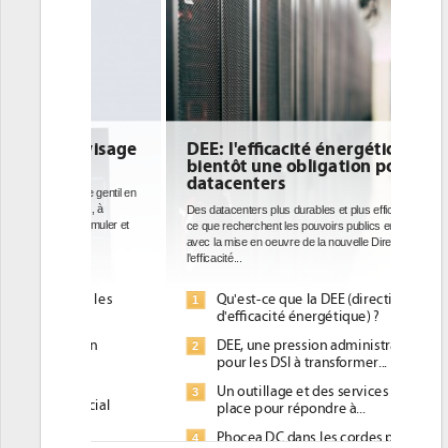
DEE: l'efficacité énergétique
bientôt une obligation pour les
datacenters
Des datacenters plus durables et plus efficaces, c'est
ce que recherchent les pouvoirs publics européens
avec la mise en oeuvre de la nouvelle Directive sur
l'efficacité...
Qu'est-ce que la DEE (directive
1
d'efficacité énergétique) ?
DEE, une pression administrative
2
pour les DSI à transformer...
Un outillage et des services déjà en
3
place pour répondre à...
Phocea DC dans les cordes pour la
4