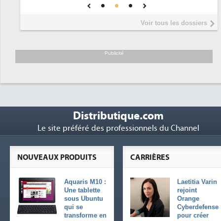
DEE
Interview de Fabrice Coquio,
5
Voir tous les dossiers
président de Digital Realty...
Trimestriels IBM : L'activité logicielle
6
soutient les...
Publicité
Distributique.com
Le site préféré des professionnels du Channel
NOUVEAUX PRODUITS
CARRIÈRES
Aquaris M10 :
Laetitia Varin
Une tablette
rejoint
sous Ubuntu
Orange
qui se
Cyberdefense
transforme en
pour créer