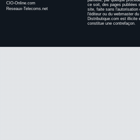
CIO-Online.com
ce soit, des pages publiées 
Reseaux-Telecoms.net
site, faite sans l'autorisation
l'éditeur ou du webmaster du 
Distributique.com est illicite 
constitue une contrefaçon.