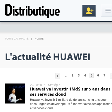
Connexion
TOUTE L'ACTUALITÉ
HUAWEI
L'actualité HUAWEI
...
2
3
4
5
6
7
Inscription
22/10/2015 -
Stratégie
Huawei va investir 1Md$ sur 5 ans dans
ses services cloud
Huawei va investir 1 milliard de dollars sur cinq ans pour
encourager les développeurs à innover avec des applicatio
et services cloud.