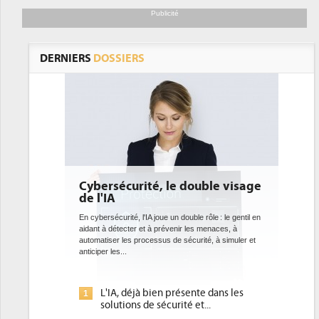
Publicité
DERNIERS
DOSSIERS
e double visage
DEE: l'efficacité énergétique
bientôt une obligation pour les
datacenters
 double rôle : le gentil en
nir les menaces, à
Des datacenters plus durables et plus efficaces, c'est
 sécurité, à simuler et
ce que recherchent les pouvoirs publics européens
avec la mise en oeuvre de la nouvelle Directive sur
l'efficacité...
résente dans les
Qu'est-ce que la DEE (directive
1
ité et...
d'efficacité énergétique) ?