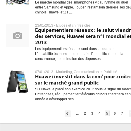
Le marché mondial des smartphones vit au rythme du duel
entre Samsung et Apple. Tout en restant loin derrière, les de
chinois Huawei et ZTE,...
23/01/2013 -
Etudes et chiffres clés
Equipementiers réseaux : le salut viend
des services, Huawei sera n°1 mondial e
2013
Les équipementiers réseaux sont dans la tourmente.
L'instabilité économique mondiale, l'intensification de la
concurrence, la diminution des dépenses...
07/01/2013 -
Marketing, Communication et Publicité
Huawei investit dans la com' pour croîtr
sur le marché grand public
Si Huawei a placé son exercice 2012 sous le signe du marc
Entreprises, l'équipementier télécoms chinois cherchera cett
année à développer ses...
...
2
3
4
5
6
7