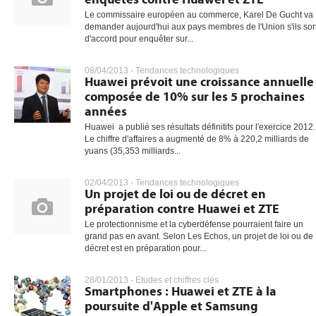
Le commissaire européen au commerce, Karel De Gucht va
demander aujourd'hui aux pays membres de l'Union s'ils son
d'accord pour enquêter sur...
08/04/2013 -
Tendances technologiques
Huawei prévoit une croissance annuelle
composée de 10% sur les 5 prochaines
années
Huawei a publié ses résultats définitifs pour l'exercice 2012.
Le chiffre d'affaires a augmenté de 8% à 220,2 milliards de
yuans (35,353 milliards...
02/04/2013 -
Tendances technologiques
Un projet de loi ou de décret en
préparation contre Huawei et ZTE
Le protectionnisme et la cyberdéfense pourraient faire un
grand pas en avant. Selon Les Echos, un projet de loi ou de
décret est en préparation pour...
28/01/2013 -
Etudes et chiffres clés
Smartphones : Huawei et ZTE à la
poursuite d'Apple et Samsung