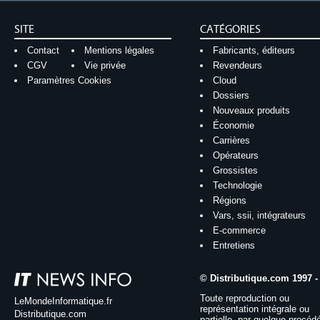
SITE
CATÉGORIES
Contact
Mentions légales
Fabricants, éditeurs
CGV
Vie privée
Revendeurs
Paramètres Cookies
Cloud
Dossiers
Nouveaux produits
Économie
Carrières
Opérateurs
Grossistes
Technologie
Régions
Vars, ssii, intégrateurs
E-commerce
Entretiens
© Distributique.com 1997 -
Toute reproduction ou
LeMondeInformatique.fr
représentation intégrale ou
Distributique.com
partielle, par quelque procéd