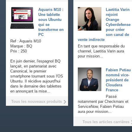
Aquaris M10 :
Laetitia Varin
Une tablette
rejoint
sous Ubuntu
Orange
qui se
Cyberdefense
transforme en
pour créer
PC
son canal de
vente indirecte
Ref : Aquaris M10
Marque : BQ
En tant que responsable du
Prix : 250
channel, Laetitia Varin aura
pour mission...
En juin dernier, l'espagnol BQ
lançait, en partenariat avec
Fabien Petiau
Canonical, le premier
nommé vice-
smartphone tournant sous l'OS
président de
Ubuntu. Il récidive aujourd'hui
Cloudera
dans le domaine des tablettes
France
en annonçant la mise...
Passé
Tous les nouveaux produits
notamment par Checkmarx et
ServiceNow, Fabien Petiau
aura pour mission...
Tous les articles carrières