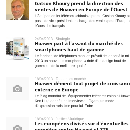
Gatson Khoury prend la direction des
ventes de Huawei en Europe de l'Ouest
L'équipementier télécoms chinois a promu Gaston Khoury a
poste de vice-président en charge des ventes pour l'Europe
l'Ouest. Le français...
24/04/2013 -
Stratégie
Huawei part à l'assaut du marché des
smartphones haut de gamme
Le fabricant de téléphones mobiles prévoit de lancer à la mi-
2013 un nouveau smartphone, « doté d'un design haut de
gamme et de la meilleure qualité...
18/04/2013 -
Tendances marché
Huawei dément tout projet de croissanc
externe en Europe
Le P-dg mondial de l'équipementier télécoms chinois Huawe
Ken Hu,a donné une interview au Figaro, un mode
d'expression rarissime pour lui. Entre...
18/04/2013 -
Justice / Juridique
Les européens divisés sur d'éventuelles
enquêtes contre Huawei et ZTE