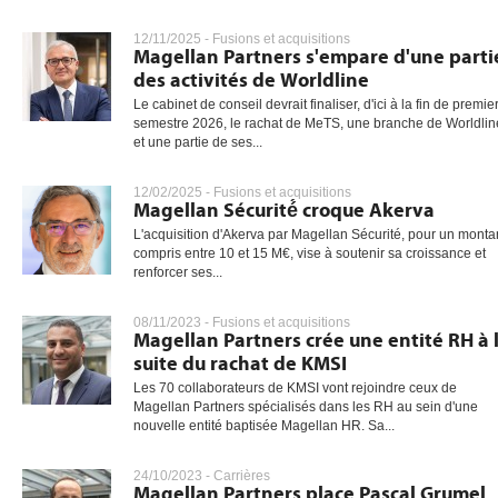
12/11/2025 -
Fusions et acquisitions
Magellan Partners s'empare d'une parti
des activités de Worldline
gratuite
Le cabinet de conseil devrait finaliser, d'ici à la fin de premie
semestre 2026, le rachat de MeTS, une branche de Worldlin
et une partie de ses...
12/02/2025 -
Fusions et acquisitions
Magellan Sécurité́ croque Akerva
L'acquisition d'Akerva par Magellan Sécurité, pour un monta
compris entre 10 et 15 M€, vise à soutenir sa croissance et
renforcer ses...
08/11/2023 -
Fusions et acquisitions
Magellan Partners crée une entité RH à 
suite du rachat de KMSI
Les 70 collaborateurs de KMSI vont rejoindre ceux de
Magellan Partners spécialisés dans les RH au sein d'une
nouvelle entité baptisée Magellan HR. Sa...
24/10/2023 -
Carrières
Magellan Partners place Pascal Grumel