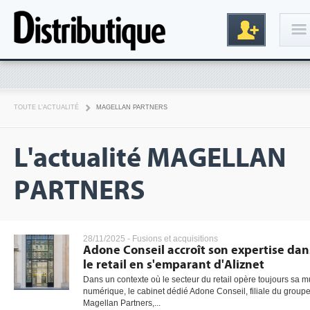
Connexion
TOUTE L'ACTUALITÉ
MAGELLAN PARTNERS
L'actualité MAGELLAN
PARTNERS
Inscription
28/11/2025 -
Fusions et acquisitions
Adone Conseil accroît son expertise dan
le retail en s'emparant d'Aliznet
Dans un contexte où le secteur du retail opère toujours sa 
numérique, le cabinet dédié Adone Conseil, filiale du group
Magellan Partners,...