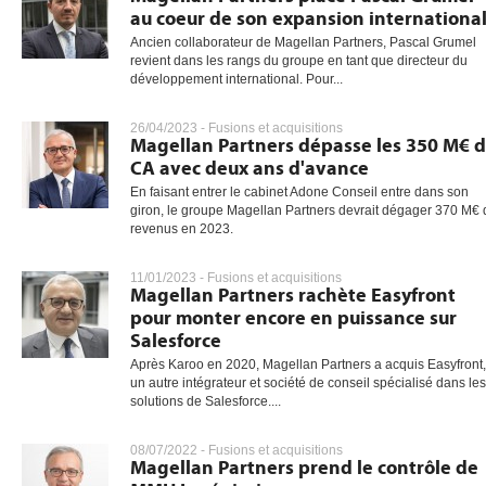
au coeur de son expansion internationa
Ancien collaborateur de Magellan Partners, Pascal Grumel
revient dans les rangs du groupe en tant que directeur du
développement international. Pour...
26/04/2023 -
Fusions et acquisitions
Magellan Partners dépasse les 350 M€ 
CA avec deux ans d'avance
En faisant entrer le cabinet Adone Conseil entre dans son
giron, le groupe Magellan Partners devrait dégager 370 M€ 
revenus en 2023.
11/01/2023 -
Fusions et acquisitions
Magellan Partners rachète Easyfront
pour monter encore en puissance sur
Salesforce
Après Karoo en 2020, Magellan Partners a acquis Easyfront,
un autre intégrateur et société de conseil spécialisé dans les
solutions de Salesforce....
08/07/2022 -
Fusions et acquisitions
Magellan Partners prend le contrôle de