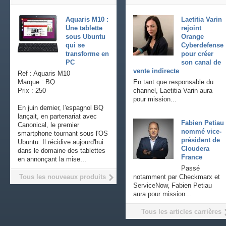
Aquaris M10 :
Laetitia Varin
Une tablette
rejoint
sous Ubuntu
Orange
qui se
Cyberdefense
transforme en
pour créer
PC
son canal de
vente indirecte
Ref : Aquaris M10
Marque : BQ
En tant que responsable du
Prix : 250
channel, Laetitia Varin aura
pour mission...
En juin dernier, l'espagnol BQ
lançait, en partenariat avec
Fabien Petiau
Canonical, le premier
nommé vice-
smartphone tournant sous l'OS
président de
Ubuntu. Il récidive aujourd'hui
Cloudera
dans le domaine des tablettes
France
en annonçant la mise...
Passé
Tous les nouveaux produits
notamment par Checkmarx et
ServiceNow, Fabien Petiau
aura pour mission...
Tous les articles carrières