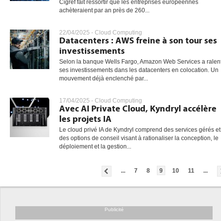
Cigref fait ressortir que les entreprises européennes
achèteraient par an près de 260...
22/04/2025 -
Cloud Computing
Datacenters : AWS freine à son tour ses
investissements
Selon la banque Wells Fargo, Amazon Web Services a ralent
ses investissements dans les datacenters en colocation. Un
mouvement déjà enclenché par...
17/04/2025 -
Cloud Computing
Avec AI Private Cloud, Kyndryl accélère
les projets IA
Le cloud privé IA de Kyndryl comprend des services gérés et
des options de conseil visant à rationaliser la conception, le
déploiement et la gestion...
...
7
8
9
10
11
...
Publicité