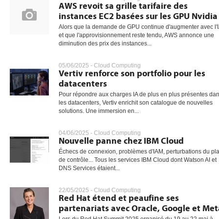
AWS revoit sa grille tarifaire des
instances EC2 basées sur les GPU Nvidia
Alors que la demande de GPU continue d'augmenter avec l'
et que l'approvisionnement reste tendu, AWS annonce une
diminution des prix des instances...
05/06/2025 -
Cloud Computing
Vertiv renforce son portfolio pour les
datacenters
Pour répondre aux charges IA de plus en plus présentes da
les datacenters, Vertiv enrichit son catalogue de nouvelles
solutions. Une immersion en...
04/06/2025 -
Cloud Computing
Nouvelle panne chez IBM Cloud
Échecs de connexion, problèmes d'IAM, perturbations du pl
de contrôle... Tous les services IBM Cloud dont Watson AI et
DNS Services étaient...
22/05/2025 -
Cloud Computing
Red Hat étend et peaufine ses
partenariats avec Oracle, Google et Met