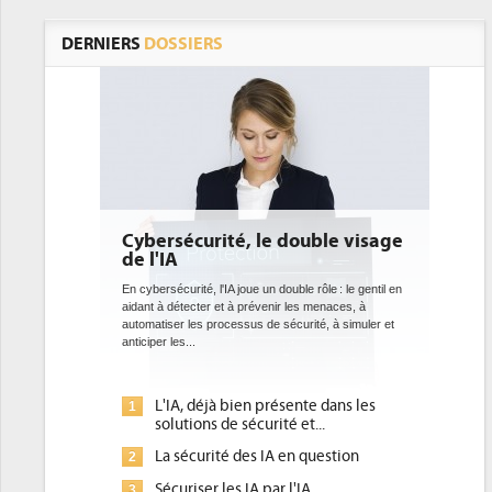
DERNIERS
DOSSIERS
curité, le double visage
DEE: l'efficacité énergéti
bientôt une obligation po
datacenters
té, l'IA joue un double rôle : le gentil en
cter et à prévenir les menaces, à
Des datacenters plus durables et plus effic
es processus de sécurité, à simuler et
ce que recherchent les pouvoirs publics 
.
avec la mise en oeuvre de la nouvelle Dire
l'efficacité...
 déjà bien présente dans les
Qu'est-ce que la DEE (direct
1
ons de sécurité et...
d'efficacité énergétique) ?
curité des IA en question
DEE, une pression administr
2
pour les DSI à transformer...
ser les IA par l'IA