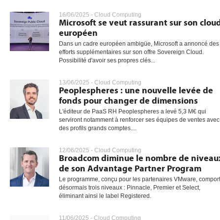
16/06/2025 -
Cloud Computing
Microsoft se veut rassurant sur son clou
européen
gratuite
Dans un cadre européen ambigüe, Microsoft a annoncé des
efforts supplémentaires sur son offre Sovereign Cloud.
Possibilité d'avoir ses propres clés...
13/06/2025 -
Cloud Computing
Peoplespheres : une nouvelle levée de
fonds pour changer de dimensions
L'éditeur de PaaS RH Peoplespheres a levé 5,3 M€ qui
serviront notamment à renforcer ses équipes de ventes avec
des profils grands comptes....
12/06/2025 -
Cloud Computing
Broadcom diminue le nombre de niveau
de son Advantage Partner Program
Le programme, conçu pour les partenaires VMware, compor
désormais trois niveaux : Pinnacle, Premier et Select,
éliminant ainsi le label Registered.
11/06/2025 -
Cloud Computing