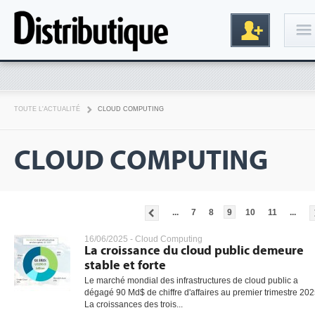
Connexion
TOUTE L'ACTUALITÉ
CLOUD COMPUTING
CLOUD COMPUTING
...
7
8
9
10
11
...
Inscription
16/06/2025 -
Cloud Computing
La croissance du cloud public demeure
stable et forte
Le marché mondial des infrastructures de cloud public a
dégagé 90 Md$ de chiffre d'affaires au premier trimestre 202
La croissances des trois...