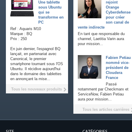
Une tablette
rejoint
sous Ubuntu
Orange
qui se
Cyberdefense
transforme en
pour créer
PC
son canal de
vente indirecte
Ref : Aquaris M10
Marque : BQ
En tant que responsable du
Prix : 250
channel, Laetitia Varin aura
pour mission...
En juin dernier, l'espagnol BQ
lançait, en partenariat avec
Fabien Petiau
Canonical, le premier
nommé vice-
smartphone tournant sous l'OS
président de
Ubuntu. Il récidive aujourd'hui
Cloudera
dans le domaine des tablettes
France
en annonçant la mise...
Passé
Tous les nouveaux produits
notamment par Checkmarx et
ServiceNow, Fabien Petiau
aura pour mission...
Tous les articles carrières
SITE
CATÉGORIES