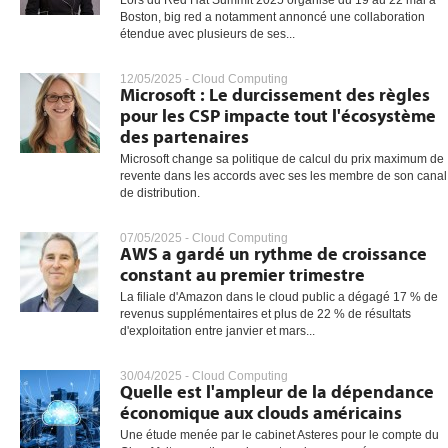
Lors du Red Hat Summit 2025 organisé du 19 au 22 mai à
Boston, big red a notamment annoncé une collaboration
étendue avec plusieurs de ses...
12/05/2025 -
Cloud Computing
Microsoft : Le durcissement des règles
pour les CSP impacte tout l'écosystème
des partenaires
Microsoft change sa politique de calcul du prix maximum de
revente dans les accords avec ses les membre de son canal
de distribution.
07/05/2025 -
Cloud Computing
AWS a gardé un rythme de croissance
constant au premier trimestre
La filiale d'Amazon dans le cloud public a dégagé 17 % de
revenus supplémentaires et plus de 22 % de résultats
d'exploitation entre janvier et mars...
30/04/2025 -
Cloud Computing
Quelle est l'ampleur de la dépendance
économique aux clouds américains
Une étude menée par le cabinet Asteres pour le compte du