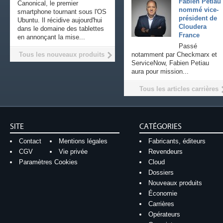
Fabien Petiau
Canonical, le premier
nommé vice-
smartphone tournant sous l'OS
président de
Ubuntu. Il récidive aujourd'hui
Cloudera
dans le domaine des tablettes
France
en annonçant la mise...
Passé
Tous les nouveaux produits
notamment par Checkmarx et
ServiceNow, Fabien Petiau
aura pour mission...
Tous les articles carrières
SITE
CATÉGORIES
Contact
Mentions légales
Fabricants, éditeurs
CGV
Vie privée
Revendeurs
Paramètres Cookies
Cloud
Dossiers
Nouveaux produits
Économie
Carrières
Opérateurs