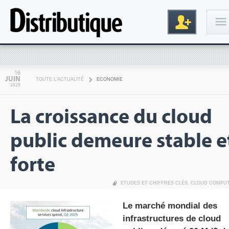
Connexion
16
JUIN
TOUTE L'ACTUALITÉ
ECONOMIE
2025
La croissance du cloud
public demeure stable e
forte
Inscription
ETUDES ET CHIFFRES CLÉS
,
CLOUD COMPU
Le marché mondial des
infrastructures de cloud