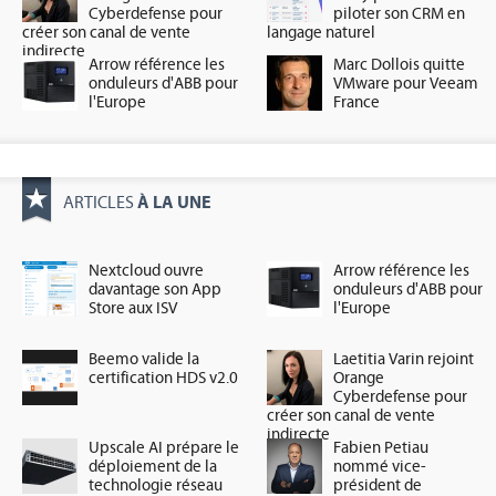
Cyberdefense pour
piloter son CRM en
créer son canal de vente
langage naturel
indirecte
Arrow référence les
Marc Dollois quitte
onduleurs d'ABB pour
VMware pour Veeam
l'Europe
France
À LA UNE
ARTICLES
Nextcloud ouvre
Arrow référence les
davantage son App
onduleurs d'ABB pour
Store aux ISV
l'Europe
Beemo valide la
Laetitia Varin rejoint
certification HDS v2.0
Orange
Cyberdefense pour
créer son canal de vente
indirecte
Upscale AI prépare le
Fabien Petiau
déploiement de la
nommé vice-
technologie réseau
président de