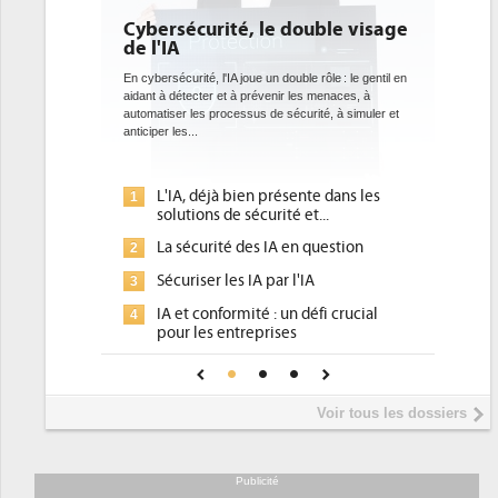
 le double visage
DEE: l'efficacité énergétique
bientôt une obligation pour les
datacenters
e un double rôle : le gentil en
révenir les menaces, à
Des datacenters plus durables et plus efficaces, c'est
s de sécurité, à simuler et
ce que recherchent les pouvoirs publics européens
avec la mise en oeuvre de la nouvelle Directive sur
l'efficacité...
n présente dans les
Qu'est-ce que la DEE (directive
1
curité et...
d'efficacité énergétique) ?
s IA en question
DEE, une pression administrative
2
pour les DSI à transformer...
A par l'IA
Un outillage et des services déjà en
3
é : un défi crucial
place pour répondre à...
prises
Phocea DC dans les cordes pour la
4
fiance pour une IA
DEE
Interview de Fabrice Coquio,
5
Voir tous les dossiers
président de Digital Realty...
Trimestriels IBM : L'activité logicielle
6
soutient les...
Publicité