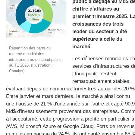
public a dégagé 90 Md$ d
chiffre d'affaires au
premier trimestre 2025. L
gratuite
croissances des trois
leader du secteur a été
supérieure à celle du
marché.
Répartition des parts du
marché mondial des
Les dépenses mondiales en
infrastructures de cloud public
au T1 2025. (Illustration :
services d'infrastructures d
Canalys)
cloud public restent
remarquablement stables,
évoluant depuis de nombreux trimestres autour des 20 %
Entre janvier et mars derniers, le marché a ainsi connu
une hausse de 21 % d'une année sur l'autre et capté 90,9
Md$ d'investissements provenant des entreprises. Com
à l'accoutumé, cette progression a profité en particulier à
AWS, Microsoft Azure et Google Cloud. Forts de revenus
cumulés en hausse de 24 %, ils ont capté ensemble 65 