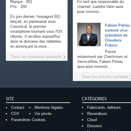
Marque : BQ
En tant que responsable du
Prix : 250
channel, Laetitia Varin aura
pour mission...
En juin dernier, l'espagnol BQ
lançait, en partenariat avec
Fabien Petiau
Canonical, le premier
nommé vice-
smartphone tournant sous l'OS
président de
Ubuntu. Il récidive aujourd'hui
Cloudera
dans le domaine des tablettes
France
en annonçant la mise...
Passé
Tous les nouveaux produits
notamment par Checkmarx et
ServiceNow, Fabien Petiau
aura pour mission...
Tous les articles carrières
SITE
CATÉGORIES
Contact
Mentions légales
Fabricants, éditeurs
CGV
Vie privée
Revendeurs
Paramètres Cookies
Cloud
Dossiers