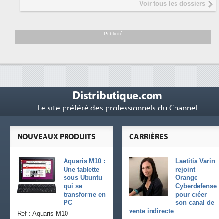
Voir tous les dossiers
pr
Tr
6
so
Publicité
Distributique.com
Le site préféré des professionnels du Channel
NOUVEAUX PRODUITS
CARRIÈRES
Aquaris M10 :
Laetitia Varin
Une tablette
rejoint
sous Ubuntu
Orange
qui se
Cyberdefense
transforme en
pour créer
PC
son canal de
vente indirecte
Ref : Aquaris M10