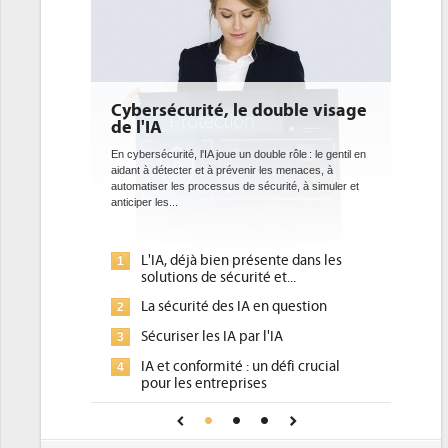
Cybersécurité, le double visage
DEE: 
de l'IA
bient
datac
En cybersécurité, l'IA joue un double rôle : le gentil en
aidant à détecter et à prévenir les menaces, à
Des datac
automatiser les processus de sécurité, à simuler et
ce que r
anticiper les...
avec la m
l'efficacité
L'IA, déjà bien présente dans les
Qu
1
1
solutions de sécurité et...
d'
La sécurité des IA en question
DE
2
2
po
Sécuriser les IA par l'IA
3
Un
3
IA et conformité : un défi crucial
4
pl
pour les entreprises
Ph
4
Une IA de confiance pour une IA
5
D
plus sûre ?
In
5