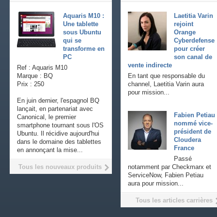
Aquaris M10 :
Laetitia Varin
Une tablette
rejoint
sous Ubuntu
Orange
qui se
Cyberdefense
transforme en
pour créer
PC
son canal de
vente indirecte
Ref : Aquaris M10
Marque : BQ
En tant que responsable du
Prix : 250
channel, Laetitia Varin aura
pour mission...
En juin dernier, l'espagnol BQ
lançait, en partenariat avec
Fabien Petiau
Canonical, le premier
nommé vice-
smartphone tournant sous l'OS
président de
Ubuntu. Il récidive aujourd'hui
Cloudera
dans le domaine des tablettes
France
en annonçant la mise...
Passé
Tous les nouveaux produits
notamment par Checkmarx et
ServiceNow, Fabien Petiau
aura pour mission...
Tous les articles carrières