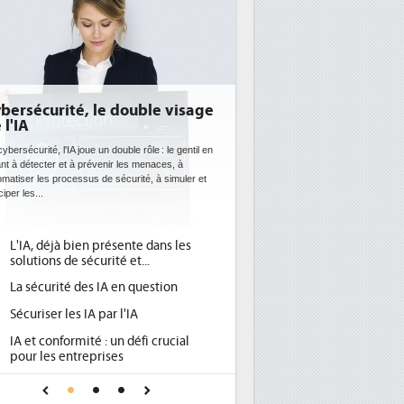
ité, le double visage
DEE: l'efficacité énergétiqu
bientôt une obligation pour
datacenters
'IA joue un double rôle : le gentil en
 et à prévenir les menaces, à
Des datacenters plus durables et plus efficaces
rocessus de sécurité, à simuler et
ce que recherchent les pouvoirs publics euro
avec la mise en oeuvre de la nouvelle Directive
l'efficacité...
à bien présente dans les
Qu'est-ce que la DEE (directive
1
 de sécurité et...
d'efficacité énergétique) ?
ité des IA en question
DEE, une pression administrati
2
pour les DSI à transformer...
 les IA par l'IA
Un outillage et des services déj
3
formité : un défi crucial
place pour répondre à...
 entreprises
Phocea DC dans les cordes pour
4
e confiance pour une IA
DEE
 ?