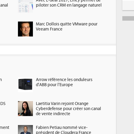
Avec E-deal 2027, Efficy permet de
canal
piloter son CRM en langage naturel
Marc Dollois quitte VMware pour
Veeam France
n
Arrow référence les onduleurs
d'ABB pour l'Europe
HDS
Laetitia Varin rejoint Orange
Cyberdefense pour créer son canal
de vente indirecte
ement
Fabien Petiau nommé vice-
président de Cloudera France