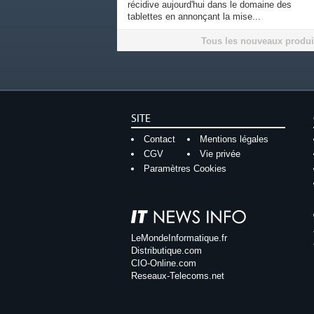
récidive aujourd'hui dans le domaine des
tablettes en annonçant la mise...
Tous les nouveaux produi
SITE
Contact
Mentions légales
CGV
Vie privée
Paramètres Cookies
LeMondeInformatique.fr
Distributique.com
CIO-Online.com
Reseaux-Telecoms.net