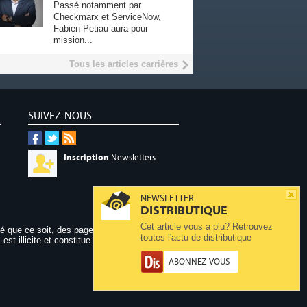
Passé notamment par
Checkmarx et ServiceNow,
Fabien Petiau aura pour
mission...
Tous les articles carrières
SUIVEZ-NOUS
Inscription
Newsletters
NEWSLETTER
DISTRIBUTIQUE
Cet article vous a plu? Retrouvez
dé que ce soit, des pages publiées sur ce site,
toutes l'actu de distributique
 est illicite et constitue une contrefaçon.
ABONNEZ-VOUS