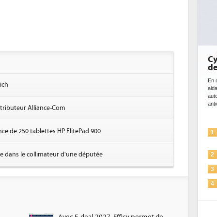
Cybersécur
de l'IA
En cybersécurité, l
ich
aidant à détecter
automatiser les p
anticiper les...
stributeur Alliance-Com
nce de 250 tablettes HP ElitePad 900
L'IA, déj
1
solutions
La sécur
ue dans le collimateur d'une députée
2
Sécuriser
3
IA et con
4
pour les
Une IA d
5
plus sûre