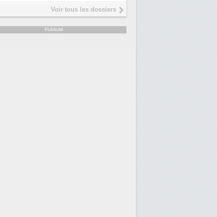
Interview de Fabrice Coquio,
5
Voir tous les dossiers
président de Digital Realty...
Trimestriels IBM : L'activité logi
6
Publicité
soutient les...