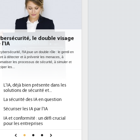
DEE: l'efficacité énergétique
bientôt une obligation pour les
datacenters
Des datacenters plus durables et plus efficaces, c'est
ce que recherchent les pouvoirs publics européens
avec la mise en oeuvre de la nouvelle Directive sur
l'efficacité...
Qu'est-ce que la DEE (directive
1
d'efficacité énergétique) ?
DEE, une pression administrative
2
pour les DSI à transformer...
Un outillage et des services déjà en
3
place pour répondre à...
Phocea DC dans les cordes pour la
4
DEE