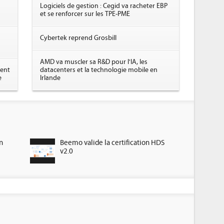
Logiciels de gestion : Cegid va racheter EBP
et se renforcer sur les TPE-PME
Cybertek reprend Grosbill
AMD va muscler sa R&D pour l'IA, les
tent
datacenters et la technologie mobile en
e
Irlande
n
Beemo valide la certification HDS
v2.0