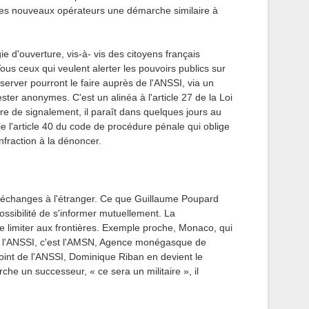
ces nouveaux opérateurs une démarche similaire à
e d'ouverture, vis-à- vis des citoyens français
ous ceux qui veulent alerter les pouvoirs publics sur
bserver pourront le faire auprès de l'ANSSI, via un
ester anonymes. C'est un alinéa à l'article 27 de la Loi
e de signalement, il paraît dans quelques jours au
fie l'article 40 du code de procédure pénale qui oblige
nfraction à la dénoncer.
échanges à l'étranger. Ce que Guillaume Poupard
possibilité de s'informer mutuellement. La
 limiter aux frontières. Exemple proche, Monaco, qui
de l'ANSSI, c'est l'AMSN, Agence monégasque de
oint de l'ANSSI, Dominique Riban en devient le
che un successeur, « ce sera un militaire », il