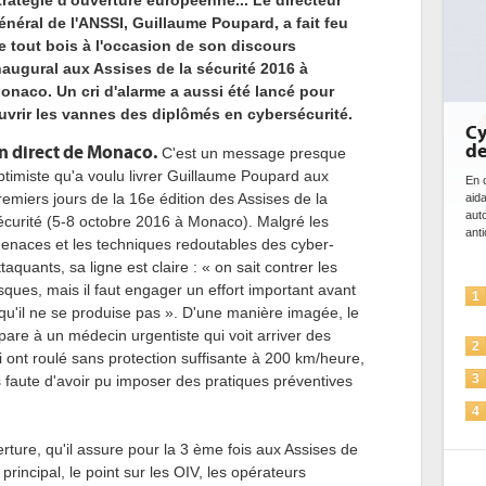
tratégie d'ouverture européenne... Le directeur
énéral de l'ANSSI, Guillaume Poupard, a fait feu
e tout bois à l'occasion de son discours
naugural aux Assises de la sécurité 2016 à
onaco. Un cri d'alarme a aussi été lancé pour
uvrir les vannes des diplômés en cybersécurité.
Cybersécurité, le double visage
de l'IA
n direct de Monaco.
C'est un message presque
ptimiste qu'a voulu livrer Guillaume Poupard aux
En cybersécurité, l'IA joue un double rôle : le gentil en
remiers jours de la 16e édition des Assises de la
aidant à détecter et à prévenir les menaces, à
automatiser les processus de sécurité, à simuler et
écurité (5-8 octobre 2016 à Monaco). Malgré les
anticiper les...
enaces et les techniques redoutables des cyber-
ttaquants, sa ligne est claire : « on sait contrer les
isques, mais il faut engager un effort important avant
L'IA, déjà bien présente dans les
1
r qu'il ne se produise pas ». D'une manière imagée, le
solutions de sécurité et...
are à un médecin urgentiste qui voit arriver des
La sécurité des IA en question
2
 ont roulé sans protection suffisante à 200 km/heure,
Sécuriser les IA par l'IA
es faute d'avoir pu imposer des pratiques préventives
3
IA et conformité : un défi crucial
4
pour les entreprises
ture, qu'il assure pour la 3 ème fois aux Assises de
Une IA de confiance pour une IA
5
principal, le point sur les OIV, les opérateurs
plus sûre ?