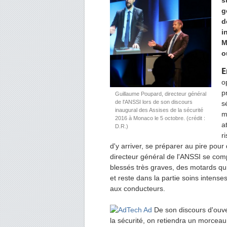
s
g
d
i
M
o
E
o
p
Guillaume Poupard, directeur général
de l'ANSSI lors de son discours
s
inaugural des Assises de la sécurité
m
2016 à Monaco le 5 octobre. (crédit :
a
D.R.)
r
d'y arriver, se préparer au pire pou
directeur général de l'ANSSI se comp
blessés très graves, des motards qui
et reste dans la partie soins intens
aux conducteurs.
De son discours d'ouver
la sécurité, on retiendra un morceau 