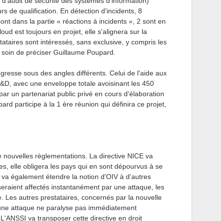
s d'audit de sécurité des systèmes d'information)
rs de qualification. En détection d'incidents, 8
 sont dans la partie « réactions à incidents », 2 sont en
loud est toujours en projet, elle s'alignera sur la
stataires sont intéressés, sans exclusive, y compris les
 soin de préciser Guillaume Poupard.
gresse sous des angles différents. Celui de l'aide aux
R&D, avec une enveloppe totale avoisinant les 450
par un partenariat public privé en cours d'élaboration
d participe à la 1 ère réunion qui définira ce projet,
 nouvelles règlementations. La directive NICE va
s, elle obligera les pays qui en sont dépourvus à se
le va également étendre la notion d'OIV à d'autres
seraient affectés instantanément par une attaque, les
e. Les autres prestataires, concernés par la nouvelle
 une attaque ne paralyse pas immédiatement
. L'ANSSI va transposer cette directive en droit