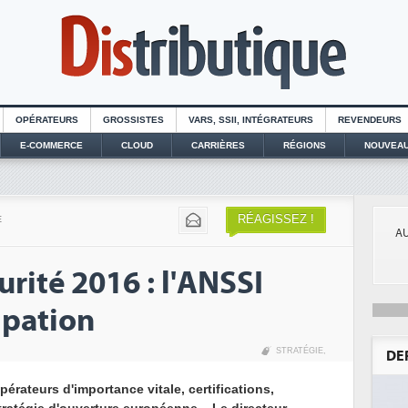
OPÉRATEURS
GROSSISTES
VARS, SSII, INTÉGRATEURS
REVENDEURS
E-COMMERCE
CLOUD
CARRIÈRES
RÉGIONS
NOUVEAU
RÉAGISSEZ !
E
AU
urité 2016 : l'ANSSI
cipation
STRATÉGIE
,
DE
pérateurs d'importance vitale, certifications,