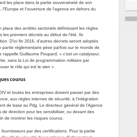
rd les place dans la partie souveraineté de son
ns, l'Europe et l'ouverture de l'agence en dehors du
 place des arrêtés sectoriels définissant les règles
is les premiers décrets au début de l'été. Ils
tion. D'ici fin 2016, d'autres décrets seront adoptés
tte partie réglementaire pèse parfois sur le monde de
lle rappelle Guillaume Poupard, « c'est un catalyseur,
 vite, sans la Loi de programmation militaire par
uer le rôle qui est le sien ».
sques courus
OIV et toutes les entreprises doivent passer par des
nce, aux règles internes de sécurité, à l'intégration
agent de base au Pdg. Le directeur général de l'Agence
 de direction pour les sensibiliser, ou devant des
afin de montrer les risques courus.
ournisseurs par des certifications. Pour la partie