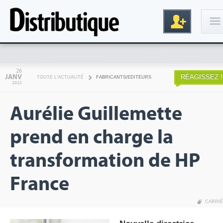
Connexion
26
JANV
RÉAGISSEZ !
TOUTE L'ACTUALITÉ
FABRICANTS/EDITEURS
2022
Aurélie Guillemette
prend en charge la
transformation de HP
Inscription
France
CARRI