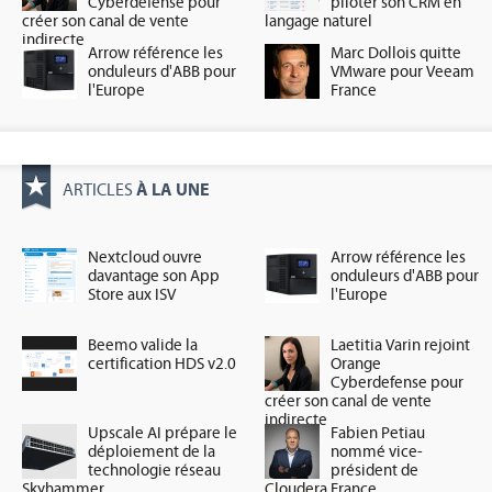
Cyberdefense pour
piloter son CRM en
créer son canal de vente
langage naturel
indirecte
Arrow référence les
Marc Dollois quitte
onduleurs d'ABB pour
VMware pour Veeam
l'Europe
France
À LA UNE
ARTICLES
Nextcloud ouvre
Arrow référence les
davantage son App
onduleurs d'ABB pour
Store aux ISV
l'Europe
Beemo valide la
Laetitia Varin rejoint
certification HDS v2.0
Orange
Cyberdefense pour
créer son canal de vente
indirecte
Upscale AI prépare le
Fabien Petiau
déploiement de la
nommé vice-
technologie réseau
président de
Skyhammer
Cloudera France