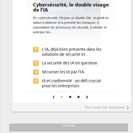
té, le double visage
DEE: l'efficacité énergétique
bientôt une obligation pour 
datacenters
A joue un double rôle : le gentil en
t à prévenir les menaces, à
Des datacenters plus durables et plus efficaces, 
cessus de sécurité, à simuler et
ce que recherchent les pouvoirs publics europé
avec la mise en oeuvre de la nouvelle Directive s
l'efficacité...
 bien présente dans les
Qu'est-ce que la DEE (directive
1
e sécurité et...
d'efficacité énergétique) ?
é des IA en question
DEE, une pression administrative
2
pour les DSI à transformer...
es IA par l'IA
Un outillage et des services déjà
3
rmité : un défi crucial
place pour répondre à...
ntreprises
Phocea DC dans les cordes pour l
4
 confiance pour une IA
DEE
?
Interview de Fabrice Coquio,
5
Voir tous les dossiers
président de Digital Realty...
Trimestriels IBM : L'activité logici
6
soutient les...
Publicité