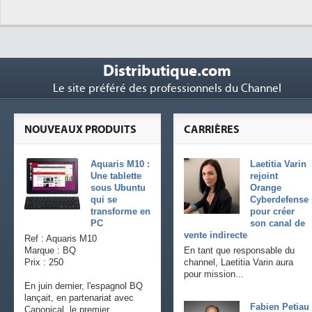
Distributique.com
Le site préféré des professionnels du Channel
NOUVEAUX PRODUITS
CARRIÈRES
Aquaris M10 :
Laetitia Varin
Une tablette
rejoint
sous Ubuntu
Orange
qui se
Cyberdefense
transforme en
pour créer
PC
son canal de
vente indirecte
Ref : Aquaris M10
Marque : BQ
En tant que responsable du
Prix : 250
channel, Laetitia Varin aura
pour mission...
En juin dernier, l'espagnol BQ
lançait, en partenariat avec
Fabien Petiau
Canonical, le premier