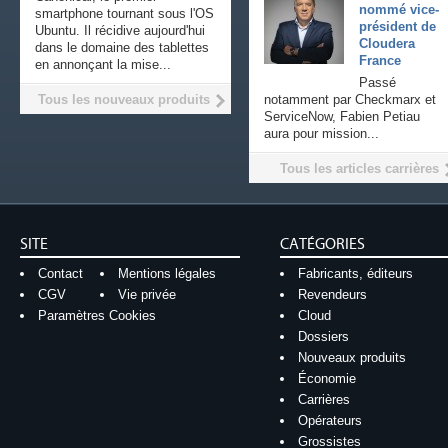
nommé vice-
smartphone tournant sous l'OS
président de
Ubuntu. Il récidive aujourd'hui
Cloudera
dans le domaine des tablettes
France
en annonçant la mise...
Passé
Tous les nouveaux produits
notamment par Checkmarx et
ServiceNow, Fabien Petiau
aura pour mission...
Tous les articles carrières
SITE
CATÉGORIES
Contact
Mentions légales
Fabricants, éditeurs
CGV
Vie privée
Revendeurs
Paramètres Cookies
Cloud
Dossiers
Nouveaux produits
Économie
Carrières
Opérateurs
Grossistes