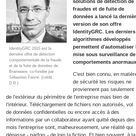
solutions de détection de
fraudes et de fuite de
données a lancé la derniè
gratuite
version de son offre
IdentityGRC. Les derniers
algorithmes développés
permettent d'automatiser 
IdentityGRC 2015 est la
mise sous surveillance de
dernière offre de détection
comportementale de la fraude
comportements anormaux
et de la fuite de données de
Brainwave, co-fondée par
C'est bien connu, en matièr
Sébastien Faivre. (crédit :
de sécurité les risques ne
D.R.)
proviennent pas seulement
de l'extérieur du périmètre de l'entreprise mais bien de
l'intérieur. Téléchargement de fichiers non autorisés, vol
de données confidentielles ou encore accès à des
informations par un collaborateur ayant quitté depuis des
mois l'entreprise sont, malheureusement, une réalité qui
dépasse - parfois - de loin la fiction. Et bien souvent, à la