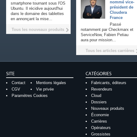
nommé vice-
smartphone tournant sous l'OS
président de
Ubuntu. Il récidive aujourd'hui
Cloudera
dans le domaine des tablettes
France
en annonçant la mise...
Passé
Tous les nouveaux produits
notamment par Checkmarx et
ServiceNow, Fabien Petiau
aura pour mission...
Tous les articles carrières
SITE
CATÉGORIES
Contact
Mentions légales
Fabricants, éditeurs
CGV
Vie privée
Revendeurs
Paramètres Cookies
Cloud
Dossiers
Nouveaux produits
Économie
Carrières
Opérateurs
Grossistes