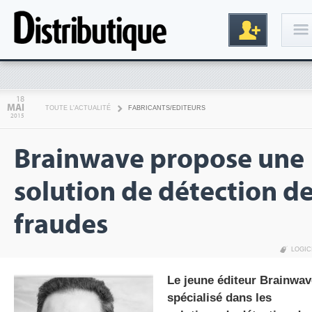
Connexion
18
MAI
TOUTE L'ACTUALITÉ
FABRICANTS/EDITEURS
2015
Brainwave propose une
solution de détection d
fraudes
Inscription
LOGIC
Le jeune éditeur Brainwav
spécialisé dans les