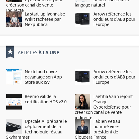
créer son canal de vente
langage naturel
indirecte
La start-up lyonnaise
Arrow référence les
Wikit rachetée par
onduleurs d'ABB pour
Nexpublica
l'Europe
À LA UNE
ARTICLES
Nextcloud ouvre
Arrow référence les
davantage son App
onduleurs d'ABB pour
Store aux ISV
l'Europe
Beemo valide la
Laetitia Varin rejoint
certification HDS v2.0
Orange
Cyberdefense pour
créer son canal de vente
indirecte
Upscale AI prépare le
Fabien Petiau
déploiement de la
nommé vice-
technologie réseau
président de
Skyhammer
Cloudera France