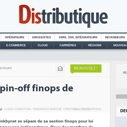
OPÉRATEURS
GROSSISTES
VARS, SSII, INTÉGRATEURS
REVENDEURS
E-COMMERCE
CLOUD
CARRIÈRES
RÉGIONS
NOUVEAU
RÉAGISSEZ !
EDITEURS
AU
spin-off finops de
CLOUD COMPUTING
,
TENDANCES MARCHÉ
,
CRÉATIONS D’ENTREPRISES
,
DE
inkbynet se sépare de sa section finops pour lui