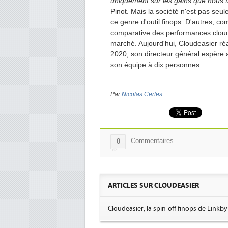
uniquement sur les gains que nous fa
Pinot. Mais la société n'est pas se
ce genre d'outil finops. D'autres, c
comparative des performances cloud. I
marché. Aujourd'hui, Cloudeasier réali
2020, son directeur général espère a
son équipe à dix personnes.
Par
Nicolas Certes
Commentaires
0
ARTICLES SUR CLOUDEASIER
Cloudeasier, la spin-off finops de Linkb