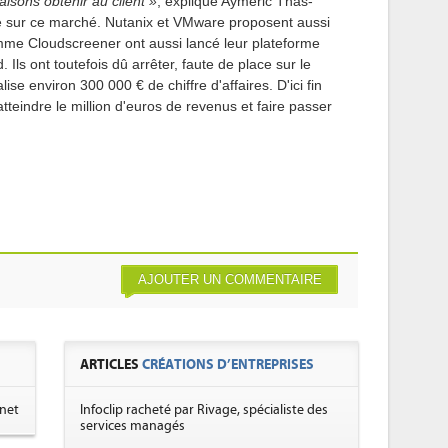
isons obtenir au client »
, explique Aymeric Thas-
ule sur ce marché. Nutanix et VMware proposent aussi
omme Cloudscreener ont aussi lancé leur plateforme
ls ont toutefois dû arrêter, faute de place sur le
se environ 300 000 € de chiffre d'affaires. D'ici fin
tteindre le million d'euros de revenus et faire passer
AJOUTER UN COMMENTAIRE
ARTICLES
CRÉATIONS D’ENTREPRISES
ynet
Infoclip racheté par Rivage, spécialiste des
services managés