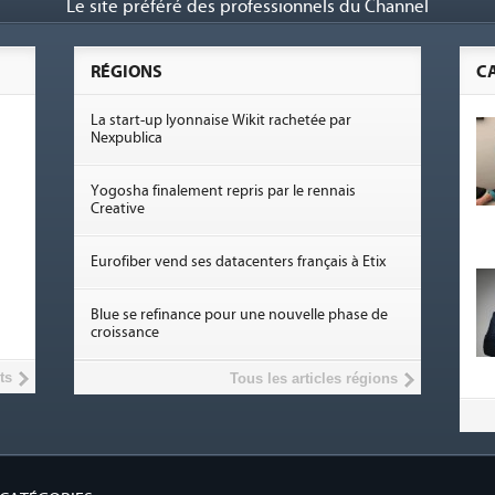
Le site préféré des professionnels du Channel
RÉGIONS
C
La start-up lyonnaise Wikit rachetée par
Nexpublica
Yogosha finalement repris par le rennais
Creative
Eurofiber vend ses datacenters français à Etix
Blue se refinance pour une nouvelle phase de
croissance
ts
Tous les articles régions