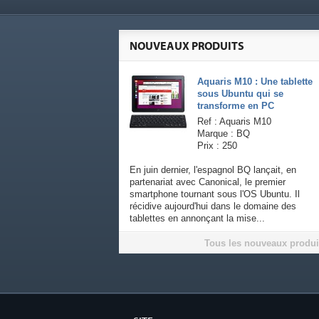
NOUVEAUX PRODUITS
Aquaris M10 : Une tablette
sous Ubuntu qui se
transforme en PC
Ref : Aquaris M10
Marque : BQ
Prix : 250
En juin dernier, l'espagnol BQ lançait, en
partenariat avec Canonical, le premier
smartphone tournant sous l'OS Ubuntu. Il
récidive aujourd'hui dans le domaine des
tablettes en annonçant la mise...
Tous les nouveaux produi