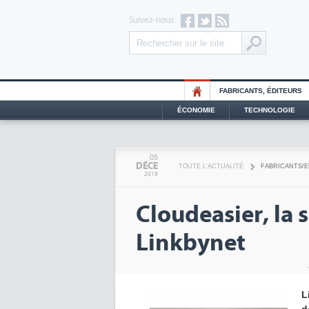
Suivez-nous
FABRICANTS, ÉDITEURS
ÉCONOMIE
TECHNOLOGIE
05
DÉCE
TOUTE L'ACTUALITÉ
FABRICANTS/
2019
Cloudeasier, la 
Linkbynet
L