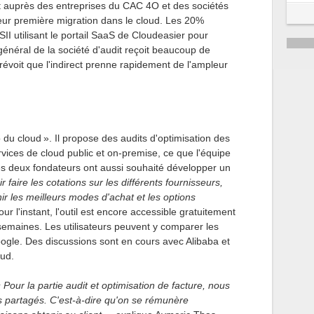
ct auprès des entreprises du CAC 4O et des sociétés
eur première migration dans le cloud. Les 20%
SII utilisant le portail SaaS de Cloudeasier pour
r général de la société d'audit reçoit beaucoup de
évoit que l'indirect prenne rapidement de l'ampleur
 du cloud ». Il propose des audits d'optimisation des
vices de cloud public et on-premise, ce que l'équipe
les deux fondateurs ont aussi souhaité développer un
r faire les cotations sur les différents fournisseurs,
ir les meilleurs modes d'achat et les options
our l'instant, l'outil est encore accessible gratuitement
semaines. Les utilisateurs peuvent y comparer les
oogle. Des discussions sont en cours avec Alibaba et
ud.
 Pour la partie audit et optimisation de facture, nous
 partagés. C'est-à-dire qu'on se rémunère