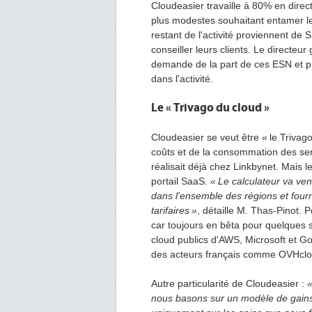
Cloudeasier travaille à 80% en dire
plus modestes souhaitant entamer l
restant de l'activité proviennent de S
conseiller leurs clients. Le directeu
demande de la part de ces ESN et pr
dans l'activité.
Le «
Trivago du cloud »
Cloudeasier se veut être « le Trivago
coûts et de la consommation des ser
réalisait déjà chez Linkbynet. Mais 
portail SaaS.
«
Le calculateur va veni
dans l'ensemble des régions et fourn
tarifaires »
, détaille M. Thas-Pinot. P
car toujours en bêta pour quelques 
cloud publics d'AWS, Microsoft et G
des acteurs français comme OVHclo
Autre particularité de Cloudeasier :
«
nous basons sur un modèle de gains