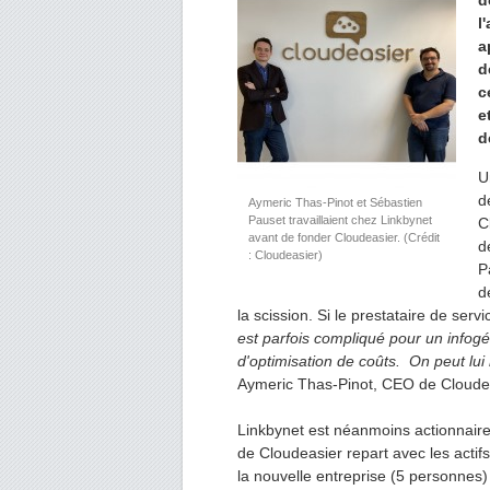
d
l
a
d
c
e
d
U
d
Aymeric Thas-Pinot et Sébastien
Pauset travaillaient chez Linkbynet
C
avant de fonder Cloudeasier. (Crédit
d
: Cloudeasier)
P
d
la scission. Si le prestataire de servi
est parf
ois compliqué pour un infog
d'optimisation de coûts. On peut lui r
Aymeric Thas-Pinot, CEO de Cloude
Linkbynet est néanmoins actionnaire 
de Cloudeasier repart avec les actif
la nouvelle entreprise (5 personnes)