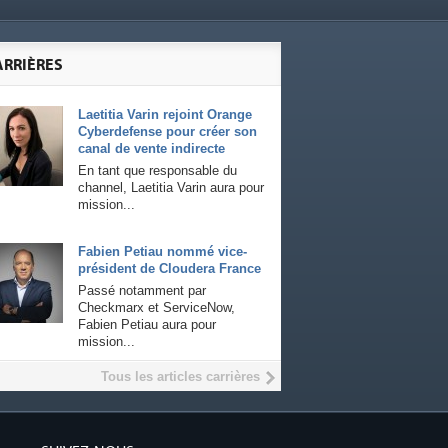
ARRIÈRES
Laetitia Varin rejoint Orange
Cyberdefense pour créer son
canal de vente indirecte
En tant que responsable du
channel, Laetitia Varin aura pour
mission...
Fabien Petiau nommé vice-
président de Cloudera France
Passé notamment par
Checkmarx et ServiceNow,
Fabien Petiau aura pour
mission...
Tous les articles carrières