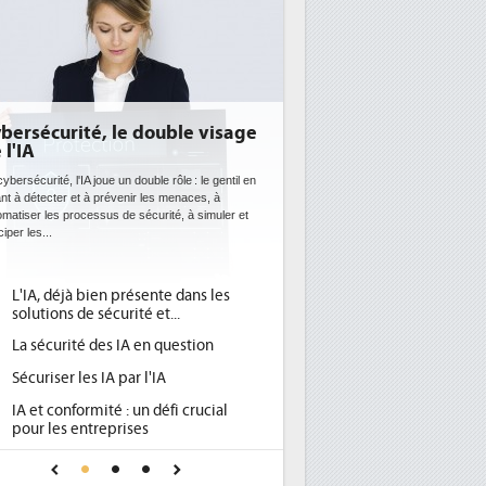
sage
DEE: l'efficacité énergétique
bientôt une obligation pour les
datacenters
ntil en
Des datacenters plus durables et plus efficaces, c'est
er et
ce que recherchent les pouvoirs publics européens
avec la mise en oeuvre de la nouvelle Directive sur
l'efficacité...
s
Qu'est-ce que la DEE (directive
1
d'efficacité énergétique) ?
DEE, une pression administrative
2
pour les DSI à transformer...
Un outillage et des services déjà en
3
l
place pour répondre à...
Phocea DC dans les cordes pour la
4
A
DEE