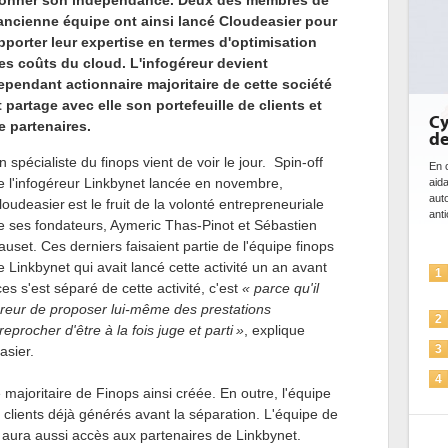
onner son indépendance. Deux des membres de
'ancienne équipe ont ainsi lancé Cloudeasier pour
pporter leur expertise en termes d'optimisation
es coûts du cloud. L'infogéreur devient
ependant actionnaire majoritaire de cette société
t partage avec elle son portefeuille de clients et
Cybersécurité, le double vi
e partenaires.
de l'IA
n spécialiste du finops vient de voir le jour. Spin-off
En cybersécurité, l'IA joue un double rôle : le ge
e l'infogéreur Linkbynet lancée en novembre,
aidant à détecter et à prévenir les menaces, à
automatiser les processus de sécurité, à simul
loudeasier
est le fruit de la volonté entrepreneuriale
anticiper les...
e ses fondateurs, Aymeric Thas-Pinot et Sébastien
auset. Ces derniers faisaient partie de l'équipe finops
e Linkbynet qui avait lancé cette activité un an avant
L'IA, déjà bien présente dans le
1
ces s'est séparé de cette activité, c'est
« parce qu'il
solutions de sécurité et...
éreur de proposer lui-même des prestations
La sécurité des IA en question
2
eprocher d'être à la fois juge et parti »
, explique
Sécuriser les IA par l'IA
asier.
3
IA et conformité : un défi crucia
4
majoritaire de Finops ainsi créée. En outre, l'équipe
pour les entreprises
s clients déjà générés avant la séparation. L'équipe de
Une IA de confiance pour une I
5
 aura aussi accès aux partenaires de Linkbynet.
plus sûre ?