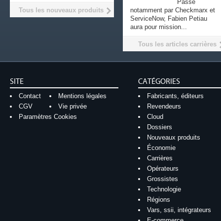
Passé
Tous les nouveaux produits
notamment par Checkmarx et
ServiceNow, Fabien Petiau
aura pour mission...
Tous les articles carrières
SITE
CATÉGORIES
Contact
Mentions légales
Fabricants, éditeurs
CGV
Vie privée
Revendeurs
Paramètres Cookies
Cloud
Dossiers
Nouveaux produits
Économie
Carrières
Opérateurs
Grossistes
Technologie
Régions
Vars, ssii, intégrateurs
E-commerce