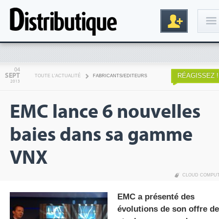
Connexion
04
SEPT
RÉAGISSEZ !
TOUTE L'ACTUALITÉ
FABRICANTS/EDITEURS
2013
EMC lance 6 nouvelles
baies dans sa gamme
VNX
Inscription
CLOUD COMPU
EMC a présenté des
évolutions de son offre de