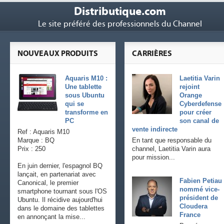
Distributique.com
Le site préféré des professionnels du Channel
NOUVEAUX PRODUITS
CARRIÈRES
Aquaris M10 :
Laetitia Varin
Une tablette
rejoint
sous Ubuntu
Orange
qui se
Cyberdefense
transforme en
pour créer
PC
son canal de
vente indirecte
Ref : Aquaris M10
Marque : BQ
En tant que responsable du
Prix : 250
channel, Laetitia Varin aura
pour mission...
En juin dernier, l'espagnol BQ
lançait, en partenariat avec
Fabien Petiau
Canonical, le premier
nommé vice-
smartphone tournant sous l'OS
président de
Ubuntu. Il récidive aujourd'hui
Cloudera
dans le domaine des tablettes
France
en annonçant la mise...