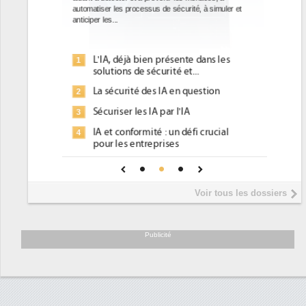
ce que recherchent les pouvoirs publics européens
avec la mise en oeuvre de la nouvelle Directive sur
l'efficacité...
Qu'est-ce que la DEE (directive
1
d'efficacité énergétique) ?
DEE, une pression administrative
2
pour les DSI à transformer...
Un outillage et des services déjà en
3
place pour répondre à...
Phocea DC dans les cordes pour la
4
DEE
Interview de Fabrice Coquio,
5
Voir tous les dossiers
président de Digital Realty...
Trimestriels IBM : L'activité logicielle
6
soutient les...
Publicité