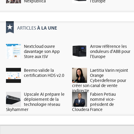
Nexpublica
l'Europe
À LA UNE
ARTICLES
Nextcloud ouvre
Arrow référence les
davantage son App
onduleurs d'ABB pour
Store aux ISV
l'Europe
Beemo valide la
Laetitia Varin rejoint
certification HDS v2.0
Orange
Cyberdefense pour
créer son canal de vente
indirecte
Upscale AI prépare le
Fabien Petiau
déploiement de la
nommé vice-
technologie réseau
président de
Skyhammer
Cloudera France