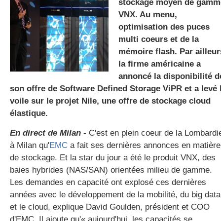
stockage moyen de gamm
VNX. Au menu,
optimisation des puces
gratuite
multi coeurs et de la
mémoire flash. Par ailleur
la firme américaine a
annoncé la disponibilité d
son offre de Software Defined Storage ViPR et a levé 
voile sur le projet Nile, une offre de stockage cloud
élastique.
En direct de Milan
-
C'est en plein coeur de la Lombardi
à Milan qu'
EMC
a fait ses dernières annonces en matière
de stockage. Et la star du jour a été le produit VNX, des
baies hybrides (NAS/SAN) orientées milieu de gamme.
Les demandes en capacité ont explosé ces dernières
années avec le développement de la mobilité, du big data
et le cloud, explique David Goulden, président et COO
d'EMC. Il ajoute qu'« aujourd'hui, les capacités se