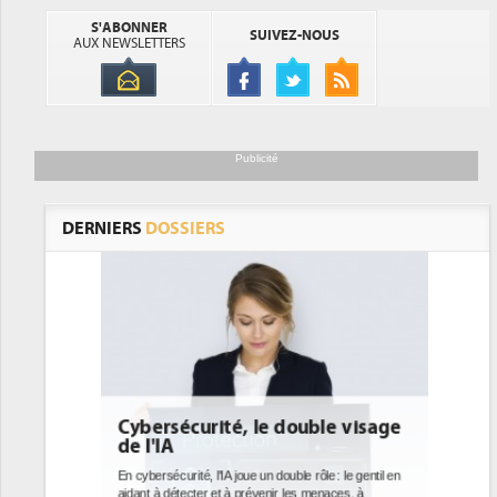
S'ABONNER
SUIVEZ-NOUS
AUX NEWSLETTERS
Publicité
DERNIERS
DOSSIERS
DEE: l'efficacité énergétique
bientôt une obligation pour les
datacenters
Des datacenters plus durables et plus efficaces, c'est