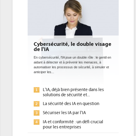
le double visage
DEE: l'efficacité énergétique
bientôt une obligation pour les
datacenters
un double rôle : le gentil en
venir les menaces, à
Des datacenters plus durables et plus efficaces, c'est
de sécurité, à simuler et
ce que recherchent les pouvoirs publics européens
avec la mise en oeuvre de la nouvelle Directive sur
l'efficacité...
présente dans les
Qu'est-ce que la DEE (directive
1
rité et...
d'efficacité énergétique) ?
 IA en question
DEE, une pression administrative
2
pour les DSI à transformer...
par l'IA
Un outillage et des services déjà en
3
 : un défi crucial
place pour répondre à...
rises
Phocea DC dans les cordes pour la
4
ance pour une IA