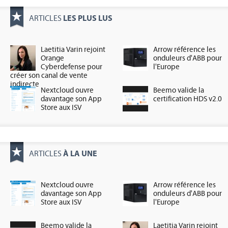
LES PLUS LUS
ARTICLES
Laetitia Varin rejoint
Arrow référence les
Orange
onduleurs d'ABB pour
Cyberdefense pour
l'Europe
créer son canal de vente
indirecte
Nextcloud ouvre
Beemo valide la
davantage son App
certification HDS v2.0
Store aux ISV
À LA UNE
ARTICLES
Nextcloud ouvre
Arrow référence les
davantage son App
onduleurs d'ABB pour
Store aux ISV
l'Europe
Beemo valide la
Laetitia Varin rejoint