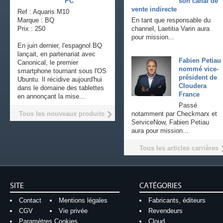
PC
son canal de
vente indirecte
Ref : Aquaris M10
Marque : BQ
En tant que responsable du
Prix : 250
channel, Laetitia Varin aura
pour mission...
En juin dernier, l'espagnol BQ
lançait, en partenariat avec
Fabien Petiau
Canonical, le premier
nommé vice-
smartphone tournant sous l'OS
président de
Ubuntu. Il récidive aujourd'hui
Cloudera
dans le domaine des tablettes
France
en annonçant la mise...
Passé
Tous les nouveaux produits
notamment par Checkmarx et
ServiceNow, Fabien Petiau
aura pour mission...
Tous les articles carrières
SITE
CATÉGORIES
Contact
Mentions légales
Fabricants, éditeurs
CGV
Vie privée
Revendeurs
Paramètres Cookies
Cloud