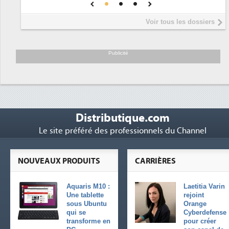
DEE
Interview de Fabrice Coquio,
5
Voir tous les dossiers
président de Digital Realty...
Trimestriels IBM : L'activité logicielle
6
soutient les...
Publicité
Distributique.com
Le site préféré des professionnels du Channel
NOUVEAUX PRODUITS
CARRIÈRES
Aquaris M10 :
Laetitia Varin
Une tablette
rejoint
sous Ubuntu
Orange
qui se
Cyberdefense
transforme en
pour créer