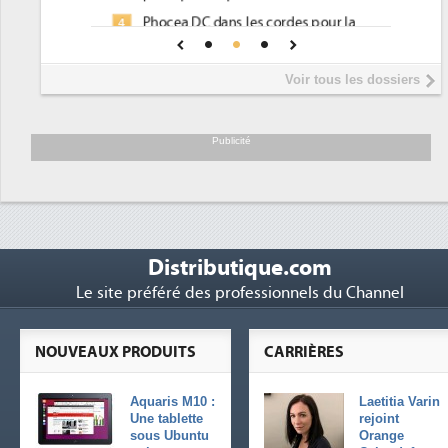
Phocea DC dans les cordes pour la
4
DEE
Interview de Fabrice Coquio,
5
Voir tous les dossiers
président de Digital Realty...
Trimestriels IBM : L'activité logicielle
6
soutient les...
Publicité
Distributique.com
Le site préféré des professionnels du Channel
NOUVEAUX PRODUITS
CARRIÈRES
Aquaris M10 :
Laetitia Varin
Une tablette
rejoint
sous Ubuntu
Orange