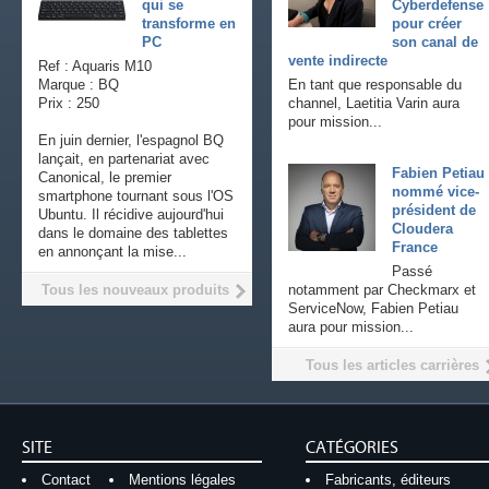
qui se
Cyberdefense
transforme en
pour créer
PC
son canal de
vente indirecte
Ref : Aquaris M10
Marque : BQ
En tant que responsable du
Prix : 250
channel, Laetitia Varin aura
pour mission...
En juin dernier, l'espagnol BQ
lançait, en partenariat avec
Fabien Petiau
Canonical, le premier
nommé vice-
smartphone tournant sous l'OS
président de
Ubuntu. Il récidive aujourd'hui
Cloudera
dans le domaine des tablettes
France
en annonçant la mise...
Passé
Tous les nouveaux produits
notamment par Checkmarx et
ServiceNow, Fabien Petiau
aura pour mission...
Tous les articles carrières
SITE
CATÉGORIES
Contact
Mentions légales
Fabricants, éditeurs