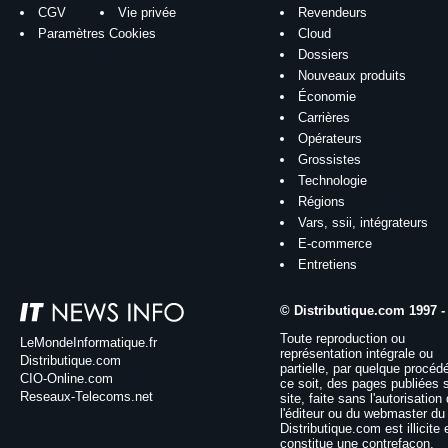
CGV
Vie privée
Revendeurs
Paramètres Cookies
Cloud
Dossiers
Nouveaux produits
Économie
Carrières
Opérateurs
Grossistes
Technologie
Régions
Vars, ssii, intégrateurs
E-commerce
Entretiens
© Distributique.com 1997 -
Toute reproduction ou
LeMondeInformatique.fr
représentation intégrale ou
Distributique.com
partielle, par quelque procéd
CIO-Online.com
ce soit, des pages publiées 
Reseaux-Telecoms.net
site, faite sans l'autorisation
l'éditeur ou du webmaster du 
Distributique.com est illicite 
constitue une contrefaçon.