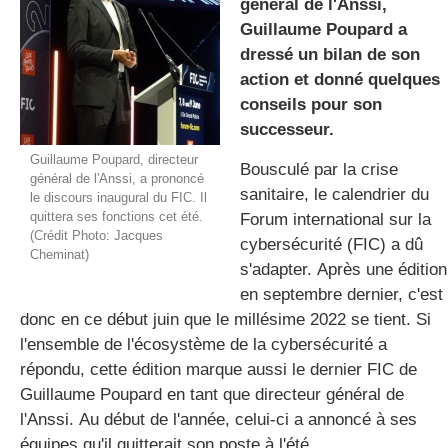
général de l'Anssi,
Guillaume Poupard a
dressé un bilan de son
gratuite
action et donné quelques
conseils pour son
successeur.
Guillaume Poupard, directeur
Bousculé par la crise
général de l'Anssi, a prononcé
sanitaire, le calendrier du
le discours inaugural du FIC. Il
quittera ses fonctions cet été.
Forum international sur la
(Crédit Photo: Jacques
cybersécurité (FIC) a dû
Cheminat)
s'adapter. Après une édition
en septembre dernier, c'est
donc en ce début juin que le millésime 2022 se tient. Si
l'ensemble de l'écosystème de la cybersécurité a
répondu, cette édition marque aussi le dernier FIC de
Guillaume Poupard en tant que directeur général de
l'Anssi. Au début de l'année, celui-ci a annoncé à ses
équipes qu'il quitterait son poste à l'été.