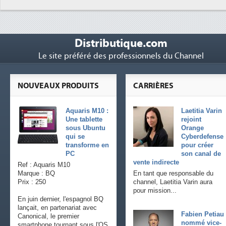
Distributique.com
Le site préféré des professionnels du Channel
NOUVEAUX PRODUITS
CARRIÈRES
Aquaris M10 :
Laetitia Varin
Une tablette
rejoint
sous Ubuntu
Orange
qui se
Cyberdefense
transforme en
pour créer
PC
son canal de
vente indirecte
Ref : Aquaris M10
Marque : BQ
En tant que responsable du
Prix : 250
channel, Laetitia Varin aura
pour mission...
En juin dernier, l'espagnol BQ
lançait, en partenariat avec
Fabien Petiau
Canonical, le premier
nommé vice-
smartphone tournant sous l'OS