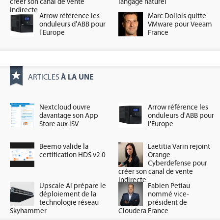
créer son canal de vente
langage naturel
indirecte
Arrow référence les
Marc Dollois quitte
onduleurs d'ABB pour
VMware pour Veeam
l'Europe
France
À LA UNE
ARTICLES
Nextcloud ouvre
Arrow référence les
davantage son App
onduleurs d'ABB pour
Store aux ISV
l'Europe
Beemo valide la
Laetitia Varin rejoint
certification HDS v2.0
Orange
Cyberdefense pour
créer son canal de vente
indirecte
Upscale AI prépare le
Fabien Petiau
déploiement de la
nommé vice-
technologie réseau
président de
Skyhammer
Cloudera France