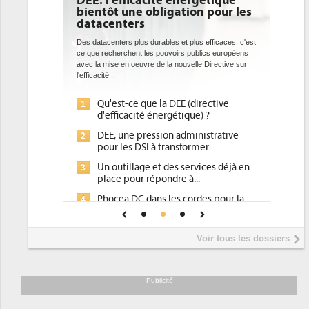
DEE: l'efficacité énergétique
bientôt une obligation pour les
datacenters
Des datacenters plus durables et plus efficaces, c'est
ce que recherchent les pouvoirs publics européens
avec la mise en oeuvre de la nouvelle Directive sur
l'efficacité...
Qu'est-ce que la DEE (directive
1
d'efficacité énergétique) ?
DEE, une pression administrative
2
pour les DSI à transformer...
Un outillage et des services déjà en
3
place pour répondre à...
Phocea DC dans les cordes pour la
4
DEE
Interview de Fabrice Coquio,
5
Voir tous les dossiers
président de Digital Realty...
Trimestriels IBM : L'activité logicielle
6
soutient les...
Publicité