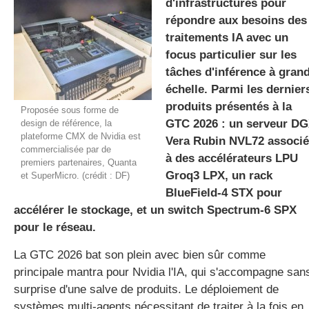
d'infrastructures pour
répondre aux besoins des
traitements IA avec un
gratuite
focus particulier sur les
tâches d'inférence à gran
échelle. Parmi les dernier
produits présentés à la
Proposée sous forme de
GTC 2026 : un serveur D
design de référence, la
plateforme CMX de Nvidia est
Vera Rubin NVL72 associé
commercialisée par de
à des accélérateurs LPU
premiers partenaires, Quanta
Groq3 LPX, un rack
et SuperMicro. (crédit : DF)
BlueField-4 STX pour
accélérer le stockage, et un switch Spectrum-6 SPX
pour le réseau.
La GTC 2026 bat son plein avec bien sûr comme
principale mantra pour Nvidia l'IA, qui s'accompagne san
surprise d'une salve de produits. Le déploiement de
systèmes multi-agents nécessitant de traiter à la fois en