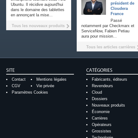
président de
Ubuntu. Il récidive aujourd'hui
Cloudera
dans le domaine des tablettes
France
en annonçant la mise...
Passé
Tous les nouveaux produits
notamment par Checkmarx et
ServiceNow, Fabien Petiau
aura pour mission...
Tous les articles carrières
SITE
CATÉGORIES
Contact
Mentions légales
Fabricants, éditeurs
CGV
Vie privée
Revendeurs
Paramètres Cookies
Cloud
Dossiers
Nouveaux produits
Économie
Carrières
Opérateurs
Grossistes
Technologie