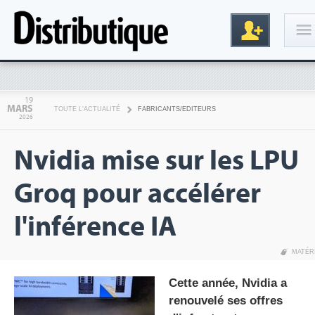
Connexion
19
MARS
TOUTE L'ACTUALITÉ
FABRICANTS/EDITEURS
2026
Nvidia mise sur les LPU
Groq pour accélérer
l'inférence IA
Inscription
MATÉR
Cette année, Nvidia a
renouvelé ses offres