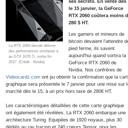
ses secrets. En vente dès
le 15 janvier, la GeForce
RTX 2060 coûtera moins 
gratuite
280 $ HT.
Les gamers et mineurs de
bitcoin devaient l'attendre d
La RTX 2060 devrait délivrer
pied ferme, ils savent
des performances similaires à
aujourd'hui quand sortira la
au GTX 1070 Ti, sortie fin
2017. (Crédit : Nvidia)
GeForce RTX 2060 de
Nvidia. Nos confrères de
Videocardz.com
ont pu obtenir la confirmation que la car
graphique sera présentée le 7 janvier pour une mise sur l
marché dès le 15, à un prix hors taxe de 280€ HT.
Les caractéristiques détaillées de cette carte graphique
ont également été révélées. La RTX 2060 embarque une
architecture Turing. Equipées de 1920 noyaux, plus 30
dédiés au ray tracing et 240 coeurs Tensor, pour les