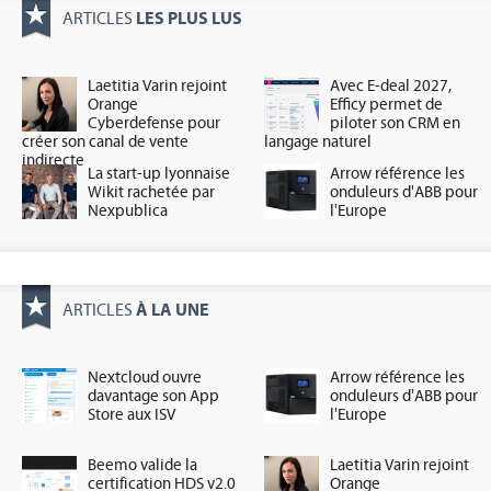
LES PLUS LUS
ARTICLES
Laetitia Varin rejoint
Avec E-deal 2027,
Orange
Efficy permet de
Cyberdefense pour
piloter son CRM en
créer son canal de vente
langage naturel
indirecte
La start-up lyonnaise
Arrow référence les
Wikit rachetée par
onduleurs d'ABB pour
Nexpublica
l'Europe
À LA UNE
ARTICLES
Nextcloud ouvre
Arrow référence les
davantage son App
onduleurs d'ABB pour
Store aux ISV
l'Europe
Beemo valide la
Laetitia Varin rejoint
certification HDS v2.0
Orange