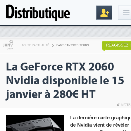
Connexion
02
JANV
RÉAGISSEZ !
TOUTE L'ACTUALITÉ
FABRICANTS/EDITEURS
2019
La GeForce RTX 2060
Nvidia disponible le 15
janvier à 280€ HT
Inscription
MATÉR
La dernière carte graphiq
de Nvidia vient de révéler