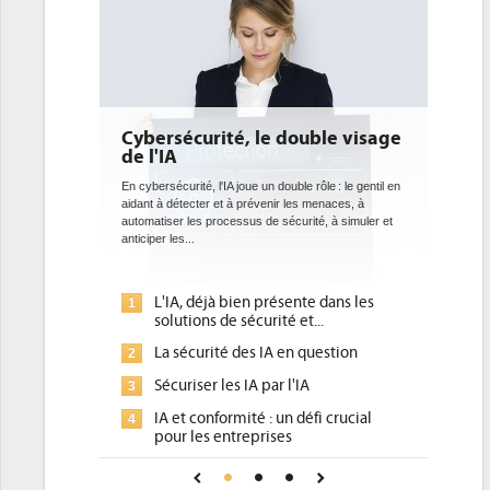
le double visage
DEE: l'efficacité énergétique
bientôt une obligation pour les
datacenters
un double rôle : le gentil en
venir les menaces, à
Des datacenters plus durables et plus efficaces, c'est
de sécurité, à simuler et
ce que recherchent les pouvoirs publics européens
avec la mise en oeuvre de la nouvelle Directive sur
l'efficacité...
présente dans les
Qu'est-ce que la DEE (directive
1
rité et...
d'efficacité énergétique) ?
 IA en question
DEE, une pression administrative
2
pour les DSI à transformer...
par l'IA
Un outillage et des services déjà en
3
 : un défi crucial
place pour répondre à...
rises
Phocea DC dans les cordes pour la
4
ance pour une IA
DEE