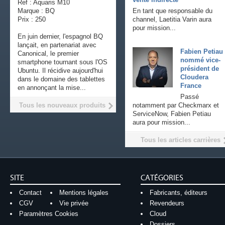
Ref : Aquaris M10
Marque : BQ
En tant que responsable du
Prix : 250
channel, Laetitia Varin aura
pour mission...
En juin dernier, l'espagnol BQ
lançait, en partenariat avec
Fabien Petiau
Canonical, le premier
nommé vice-
smartphone tournant sous l'OS
président de
Ubuntu. Il récidive aujourd'hui
Cloudera
dans le domaine des tablettes
France
en annonçant la mise...
Passé
Tous les nouveaux produits
notamment par Checkmarx et
ServiceNow, Fabien Petiau
aura pour mission...
Tous les articles carrières
SITE
CATÉGORIES
Contact
Mentions légales
Fabricants, éditeurs
CGV
Vie privée
Revendeurs
Paramètres Cookies
Cloud
Dossiers