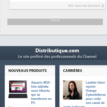
Interview de Fabrice Coquio,
5
Voir tous les dossiers
président de Digital Realty...
Trimestriels IBM : L'activité logicielle
6
soutient les...
Publicité
Distributique.com
Le site préféré des professionnels du Channel
NOUVEAUX PRODUITS
CARRIÈRES
Aquaris M10 :
Laetitia Varin
Une tablette
rejoint
sous Ubuntu
Orange
qui se
Cyberdefense
transforme en
pour créer
PC
son canal de
vente indirecte