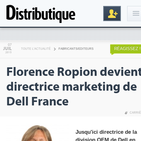
Connexion
07
JUIL
RÉAGISSEZ !
TOUTE L'ACTUALITÉ
FABRICANTS/EDITEURS
2015
Florence Ropion devien
directrice marketing de
Dell France
Inscription
CARRI
Jusqu'ici directrice de la
division OEM de Dell en