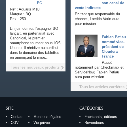
PC
son canal de
vente indirecte
Ref : Aquaris M10
Marque : BQ
En tant que responsable du
Prix : 250
channel, Laetitia Varin aura
pour mission...
En juin dernier, l'espagnol BQ
lançait, en partenariat avec
Fabien Petiau
Canonical, le premier
nommé vice-
smartphone tournant sous l'OS
président de
Ubuntu. Il récidive aujourd'hui
Cloudera
dans le domaine des tablettes
France
en annonçant la mise...
Passé
Tous les nouveaux produits
notamment par Checkmarx et
ServiceNow, Fabien Petiau
aura pour mission...
Tous les articles carrières
SITE
CATÉGORIES
Contact
Mentions légales
Fabricants, éditeurs
CGV
Vie privée
Revendeurs