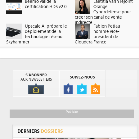
Beemo valide la
Laetitia Varin rejoint
certification HDS v2.0
Orange
Cyberdefense pour
créer son canal de vente
indirecte
Upscale AI prépare le
Fabien Petiau
déploiement de la
nommé vice-
technologie réseau
président de
Skyhammer
Cloudera France
S'ABONNER
SUIVEZ-NOUS
AUX NEWSLETTERS
Publicité
DERNIERS
DOSSIERS