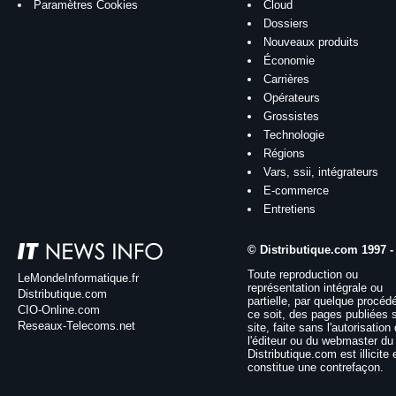
Paramètres Cookies
Cloud
Dossiers
Nouveaux produits
Économie
Carrières
Opérateurs
Grossistes
Technologie
Régions
Vars, ssii, intégrateurs
E-commerce
Entretiens
© Distributique.com 1997 -
Toute reproduction ou
LeMondeInformatique.fr
représentation intégrale ou
Distributique.com
partielle, par quelque procéd
CIO-Online.com
ce soit, des pages publiées 
Reseaux-Telecoms.net
site, faite sans l'autorisation
l'éditeur ou du webmaster du 
Distributique.com est illicite 
constitue une contrefaçon.