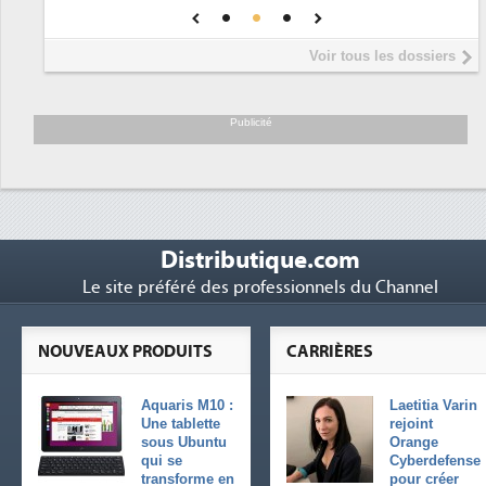
DEE
Interview de Fabrice Coquio,
5
Voir tous les dossiers
président de Digital Realty...
Trimestriels IBM : L'activité logicielle
6
soutient les...
Publicité
Distributique.com
Le site préféré des professionnels du Channel
NOUVEAUX PRODUITS
CARRIÈRES
Aquaris M10 :
Laetitia Varin
Une tablette
rejoint
sous Ubuntu
Orange
qui se
Cyberdefense
transforme en
pour créer