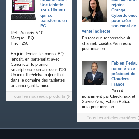
Une tablette
rejoint
sous Ubuntu
Orange
qui se
Cyberdefense
transforme en
pour créer
PC
son canal de
vente indirecte
Ref : Aquaris M10
Marque : BQ
En tant que responsable du
Prix : 250
channel, Laetitia Varin aura
pour mission...
En juin dernier, l'espagnol BQ
lançait, en partenariat avec
Fabien Petiau
Canonical, le premier
nommé vice-
smartphone tournant sous l'OS
président de
Ubuntu. Il récidive aujourd'hui
Cloudera
dans le domaine des tablettes
France
en annonçant la mise...
Passé
Tous les nouveaux produits
notamment par Checkmarx et
ServiceNow, Fabien Petiau
aura pour mission...
Tous les articles carrières