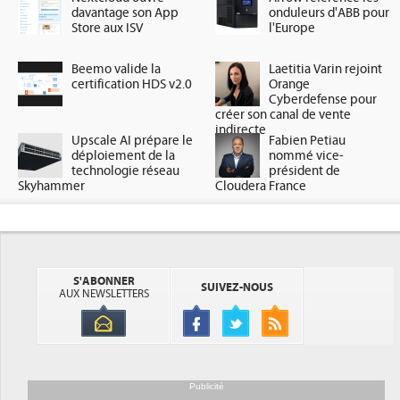
davantage son App
onduleurs d'ABB pour
Store aux ISV
l'Europe
Beemo valide la
Laetitia Varin rejoint
certification HDS v2.0
Orange
Cyberdefense pour
créer son canal de vente
indirecte
Upscale AI prépare le
Fabien Petiau
déploiement de la
nommé vice-
technologie réseau
président de
Skyhammer
Cloudera France
S'ABONNER
SUIVEZ-NOUS
AUX NEWSLETTERS
Publicité