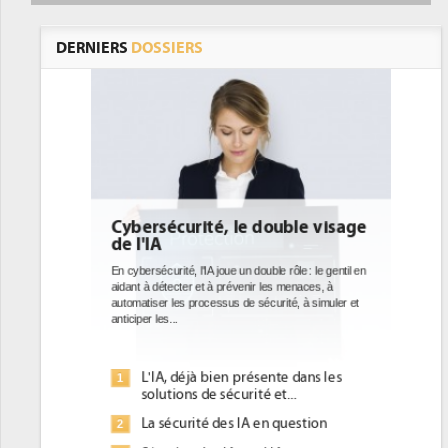
DERNIERS
DOSSIERS
 double visage
DEE: l'efficacité énergétique
bientôt une obligation pour les
datacenters
ouble rôle : le gentil en
r les menaces, à
Des datacenters plus durables et plus efficaces, c'est
écurité, à simuler et
ce que recherchent les pouvoirs publics européens
avec la mise en oeuvre de la nouvelle Directive sur
l'efficacité...
sente dans les
Qu'est-ce que la DEE (directive
1
é et...
d'efficacité énergétique) ?
 en question
DEE, une pression administrative
2
pour les DSI à transformer...