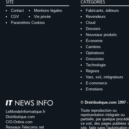
SITE
CATÉGORIES
Contact
Mentions légales
Fabricants, éditeurs
CGV
Vie privée
Revendeurs
Paramètres Cookies
Cloud
Dossiers
Nouveaux produits
Économie
Carrières
Opérateurs
Grossistes
Technologie
Régions
Vars, ssii, intégrateurs
E-commerce
Entretiens
© Distributique.com 1997 -
Toute reproduction ou
LeMondeInformatique.fr
représentation intégrale ou
Distributique.com
partielle, par quelque procéd
CIO-Online.com
ce soit, des pages publiées 
Reseaux-Telecoms.net
site, faite sans l'autorisation