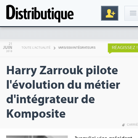
Connexion
21
JUIN
RÉAGISSEZ !
TOUTE L'ACTUALITÉ
VARS/SSII/INTÉGRATEURS
2018
Harry Zarrouk pilote
l'évolution du métier
d'intégrateur de
Inscription
Komposite
CARRI