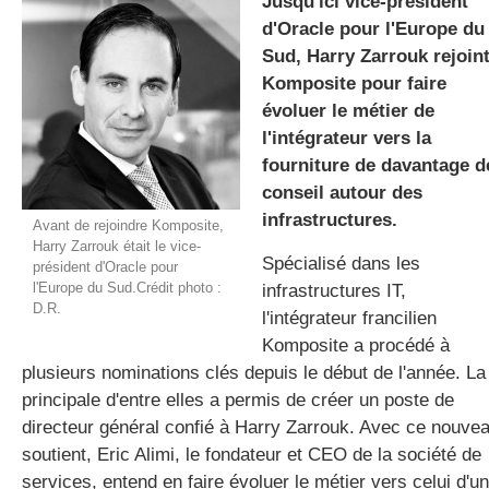
Jusqu'ici vice-président
d'Oracle pour l'Europe du
Sud, Harry Zarrouk rejoin
gratuite
Komposite pour faire
évoluer le métier de
l'intégrateur vers la
fourniture de davantage d
conseil autour des
infrastructures.
Avant de rejoindre Komposite,
Harry Zarrouk était le vice-
Spécialisé dans les
président d'Oracle pour
l'Europe du Sud.Crédit photo :
infrastructures IT,
D.R.
l'intégrateur francilien
Komposite a procédé à
plusieurs nominations clés depuis le début de l'année. La
principale d'entre elles a permis de créer un poste de
directeur général confié à Harry Zarrouk. Avec ce nouve
soutient, Eric Alimi, le fondateur et CEO de la société de
services, entend en faire évoluer le métier vers celui d'u