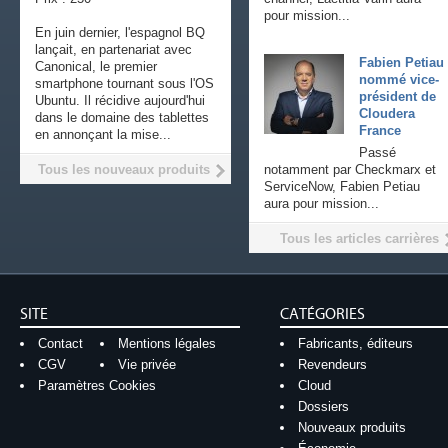
pour mission...
En juin dernier, l'espagnol BQ
lançait, en partenariat avec
Fabien Petiau
Canonical, le premier
nommé vice-
smartphone tournant sous l'OS
président de
Ubuntu. Il récidive aujourd'hui
Cloudera
dans le domaine des tablettes
France
en annonçant la mise...
Passé
Tous les nouveaux produits
notamment par Checkmarx et
ServiceNow, Fabien Petiau
aura pour mission...
Tous les articles carrières
SITE
CATÉGORIES
Contact
Mentions légales
Fabricants, éditeurs
CGV
Vie privée
Revendeurs
Paramètres Cookies
Cloud
Dossiers
Nouveaux produits