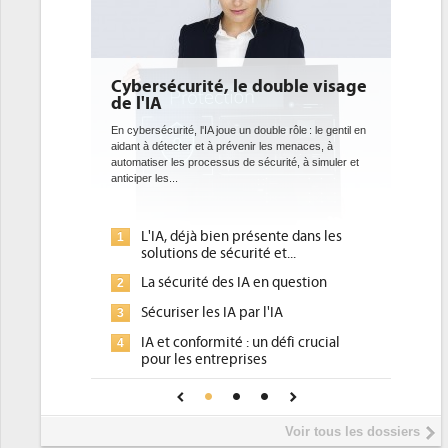
e double visage
DEE: l'efficacité énergétique
bientôt une obligation pour les
datacenters
 double rôle : le gentil en
nir les menaces, à
Des datacenters plus durables et plus efficaces, c'est
 sécurité, à simuler et
ce que recherchent les pouvoirs publics européens
avec la mise en oeuvre de la nouvelle Directive sur
l'efficacité...
résente dans les
Qu'est-ce que la DEE (directive
1
ité et...
d'efficacité énergétique) ?
A en question
DEE, une pression administrative
2
pour les DSI à transformer...
r l'IA
Un outillage et des services déjà en
3
 un défi crucial
place pour répondre à...
ses
Phocea DC dans les cordes pour la
4
nce pour une IA
DEE
Interview de Fabrice Coquio,
5
Voir tous les dossiers
président de Digital Realty...