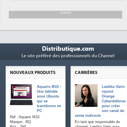
Trimestriels IBM : L'activité logicielle
6
soutient les...
Publicité
Distributique.com
Le site préféré des professionnels du Channel
NOUVEAUX PRODUITS
CARRIÈRES
Aquaris M10 :
Laetitia Varin
Une tablette
rejoint
sous Ubuntu
Orange
qui se
Cyberdefense
transforme en
pour créer
PC
son canal de
vente indirecte
Ref : Aquaris M10
Marque : BQ
En tant que responsable du
Prix : 250
channel, Laetitia Varin aura