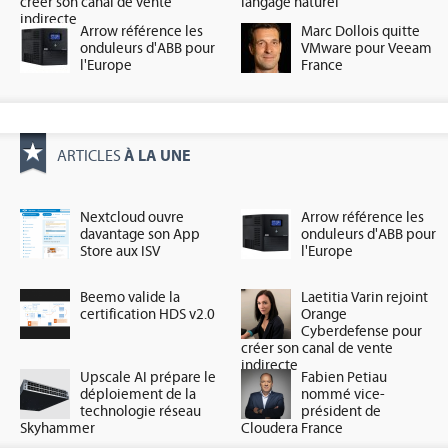
créer son canal de vente
langage naturel
indirecte
Arrow référence les
Marc Dollois quitte
onduleurs d'ABB pour
VMware pour Veeam
l'Europe
France
À LA UNE
ARTICLES
Nextcloud ouvre
Arrow référence les
davantage son App
onduleurs d'ABB pour
Store aux ISV
l'Europe
Beemo valide la
Laetitia Varin rejoint
certification HDS v2.0
Orange
Cyberdefense pour
créer son canal de vente
indirecte
Upscale AI prépare le
Fabien Petiau
déploiement de la
nommé vice-
technologie réseau
président de
Skyhammer
Cloudera France