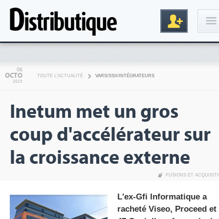
Connexion
06
OCTO
TOUTE L'ACTUALITÉ
VARS/SSII/INTÉGRATEURS
2023
Inetum met un gros
coup d'accélérateur sur
la croissance externe
Inscription
FUSIONS ET ACQUISIT
L'ex-Gfi Informatique a
racheté Viseo, Proceed et