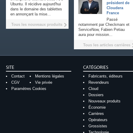
président de
Ubuntu. Il récidive aujourd'hui
Cloudera
dans le domaine des tablettes
France
en annonçant la mise...
Passé
Tous les nouveaux produits
notamment par Checkmarx et
ServiceNow, Fabien Petiau
aura pour mission...
Tous les articles carrières
SITE
CATÉGORIES
Contact
Mentions légales
Fabricants, éditeurs
CGV
Vie privée
Revendeurs
Paramètres Cookies
Cloud
Dossiers
Nouveaux produits
Économie
Carrières
Opérateurs
Grossistes
Technologie