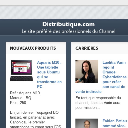
Distributique.com
Le site préféré des professionnels du Channel
NOUVEAUX PRODUITS
CARRIÈRES
Aquaris M10 :
Laetitia Varin
Une tablette
rejoint
sous Ubuntu
Orange
qui se
Cyberdefense
transforme en
pour créer
PC
son canal de
vente indirecte
Ref : Aquaris M10
Marque : BQ
En tant que responsable du
Prix : 250
channel, Laetitia Varin aura
pour mission...
En juin dernier, l'espagnol BQ
lançait, en partenariat avec
Fabien Petiau
Canonical, le premier
nommé vice-
smartphone tournant sous l'OS