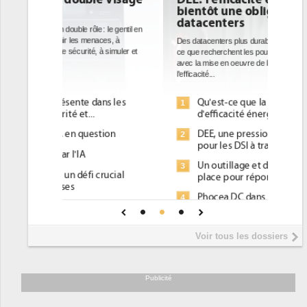
bientôt une obligation pour les
datacenters
Des datacenters plus durables et plus efficaces, c'est
ce que recherchent les pouvoirs publics européens
avec la mise en oeuvre de la nouvelle Directive sur
l'efficacité...
Qu'est-ce que la DEE (directive
1
d'efficacité énergétique) ?
DEE, une pression administrative
2
pour les DSI à transformer...
Un outillage et des services déjà en
3
place pour répondre à...
Phocea DC dans les cordes pour la
4
DEE
Interview de Fabrice Coquio,
5
Voir tous les dossiers
président de Digital Realty...
Trimestriels IBM : L'activité logicielle
6
soutient les...
Publicité