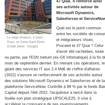
47 Quai. Il renforce ainsi
ses activités autour de
Microsoft Dynamics,
gratuite
Salesforces et ServiceNow
Quel est le point commun
entre les sociétés de consei
Le siège d'Inetum, à Saint-
et intégrateurs
Viseo
,
Ouen, en Seine-Saint-Denis.
Proceed
et 47
Quai
? Celui
(Crédit photo : Google)
d'avoir été rachetées, toute
ou partie, par l'
ESN
Inetum
(
ex-Gfi
Infomatique
) à la fin d
mois de septembre dernier. En menant ces opérations, le
géant des services IT aux 2,4
Md€
de chiffre d'affaires
(2022) s'assure un renforcement de ses activités autour
des solutions Microsoft
Dynamics
et
Salesforces
et de la
plateforme
ServiceNow
. Contrôlé à 99 % par le fonds Bai
Capital depuis l'été 2022, l'acquéreur a lancé dans la
foulée son plan stratégique
UPSCALE25
. Il vise à
accélérer la croissance de ses investissements,