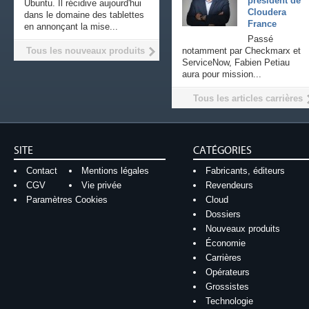
président de
Ubuntu. Il récidive aujourd'hui
Cloudera
dans le domaine des tablettes
France
en annonçant la mise...
Passé
Tous les nouveaux produits
notamment par Checkmarx et
ServiceNow, Fabien Petiau
aura pour mission...
Tous les articles carrières
SITE
CATÉGORIES
Contact
Mentions légales
Fabricants, éditeurs
CGV
Vie privée
Revendeurs
Paramètres Cookies
Cloud
Dossiers
Nouveaux produits
Économie
Carrières
Opérateurs
Grossistes
Technologie