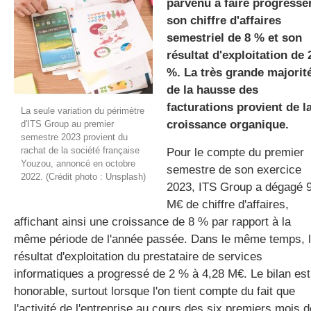
parvenu à faire progresse
son chiffre d'affaires
semestriel de 8 % et son
gratuite
résultat d'exploitation de 
%. La très grande majorit
de la hausse des
facturations provient de l
La seule variation du périmètre
croissance organique.
d'ITS Group au premier
semestre 2023 provient du
rachat de la société française
Pour le compte du premier
Youzou, annoncé en octobre
semestre de son exercice
2022. (Crédit photo : Unsplash)
2023,
ITS
Group a dégagé 
M€
de chiffre d'affaires,
affichant ainsi une croissance de 8 % par rapport à la
même période de l'année passée.
Dans le même temps, 
résultat d'exploitation du prestataire de services
informatiques a progressé de 2 % à 4,28
M€
.
Le bilan est
honorable, surtout lorsque l'on tient compte du fait que
l'activité de l'entreprise au cours des six premiers mois d