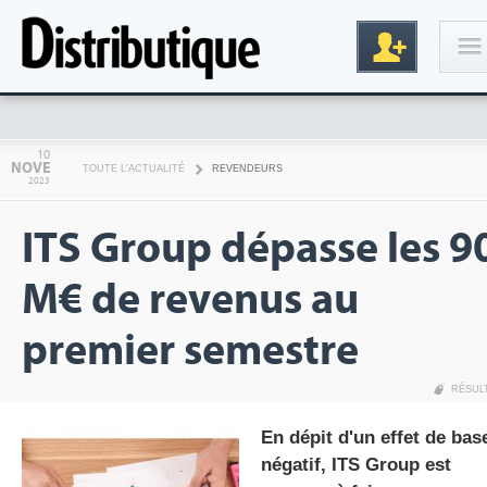
Connexion
10
NOVE
TOUTE L'ACTUALITÉ
REVENDEURS
2023
ITS Group dépasse les 9
M€ de revenus au
premier semestre
Inscription
RÉSUL
En dépit d'un effet de bas
négatif, ITS Group est