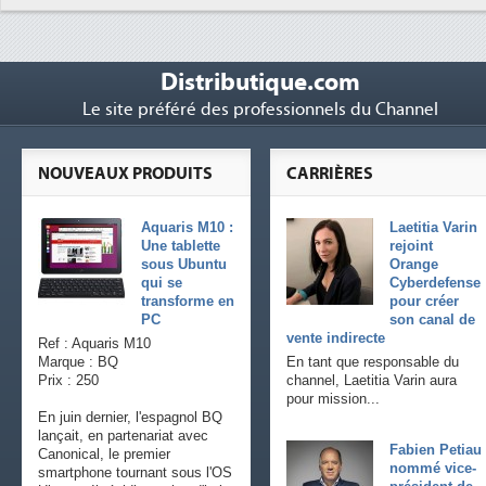
Distributique.com
Le site préféré des professionnels du Channel
NOUVEAUX PRODUITS
CARRIÈRES
Aquaris M10 :
Laetitia Varin
Une tablette
rejoint
sous Ubuntu
Orange
qui se
Cyberdefense
transforme en
pour créer
PC
son canal de
vente indirecte
Ref : Aquaris M10
Marque : BQ
En tant que responsable du
Prix : 250
channel, Laetitia Varin aura
pour mission...
En juin dernier, l'espagnol BQ
lançait, en partenariat avec
Fabien Petiau
Canonical, le premier
nommé vice-
smartphone tournant sous l'OS