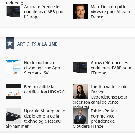
indirecte
Arrow référence les
Marc Dollois quitte
onduleurs d'ABB pour
VMware pour Veeam
l'Europe
France
À LA UNE
ARTICLES
Nextcloud ouvre
Arrow référence les
davantage son App
onduleurs d'ABB pour
Store aux ISV
l'Europe
Beemo valide la
Laetitia Varin rejoint
certification HDS v2.0
Orange
Cyberdefense pour
créer son canal de vente
indirecte
Upscale AI prépare le
Fabien Petiau
déploiement de la
nommé vice-
technologie réseau
président de
Skyhammer
Cloudera France