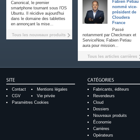
Fabien Petiau
Canonical, le premier
nommé vice-
smartphone tournant sous l'OS
président de
Ubuntu. Il récidive aujourd'hui
Cloudera
dans le domaine des tablettes
France
en annonçant la mise...
Passé
Tous les nouveaux produits
notamment par Checkmarx et
ServiceNow, Fabien Petiau
aura pour mission...
Tous les articles carrières
SITE
CATÉGORIES
Contact
Mentions légales
Fabricants, éditeurs
CGV
Vie privée
Revendeurs
Paramètres Cookies
Cloud
Dossiers
Nouveaux produits
Économie
Carrières
Opérateurs