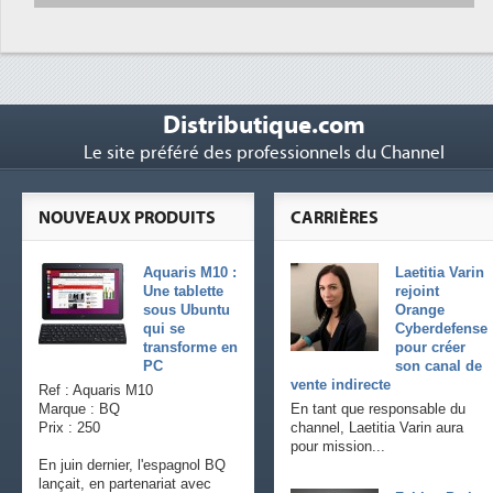
Distributique.com
Le site préféré des professionnels du Channel
NOUVEAUX PRODUITS
CARRIÈRES
Aquaris M10 :
Laetitia Varin
Une tablette
rejoint
sous Ubuntu
Orange
qui se
Cyberdefense
transforme en
pour créer
PC
son canal de
vente indirecte
Ref : Aquaris M10
Marque : BQ
En tant que responsable du
Prix : 250
channel, Laetitia Varin aura
pour mission...
En juin dernier, l'espagnol BQ
lançait, en partenariat avec