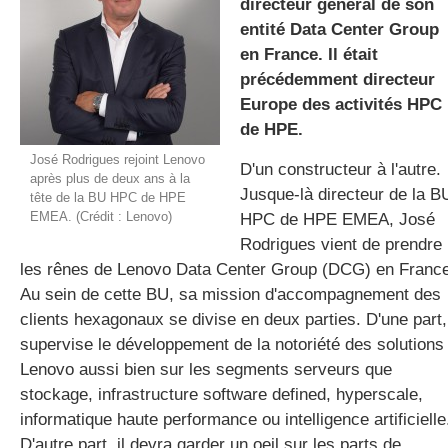
directeur général de son
entité Data Center Group
en France. Il était
gratuite
précédemment directeur
Europe des activités HPC
de HPE.
José Rodrigues rejoint Lenovo
D'un constructeur à l'autre.
après plus de deux ans à la
Jusque-là directeur de la B
tête de la BU HPC de HPE
EMEA. (Crédit : Lenovo)
HPC de HPE EMEA, José
Rodrigues vient de prendre
les rênes de Lenovo Data Center Group (DCG) en France
Au sein de cette BU, sa mission d'accompagnement des
clients hexagonaux se divise en deux parties. D'une part, 
supervise le développement de la notoriété des solutions
Lenovo aussi bien sur les segments serveurs que
stockage, infrastructure software defined, hyperscale,
informatique haute performance ou intelligence artificielle
D'autre part, il devra garder un oeil sur les parts de