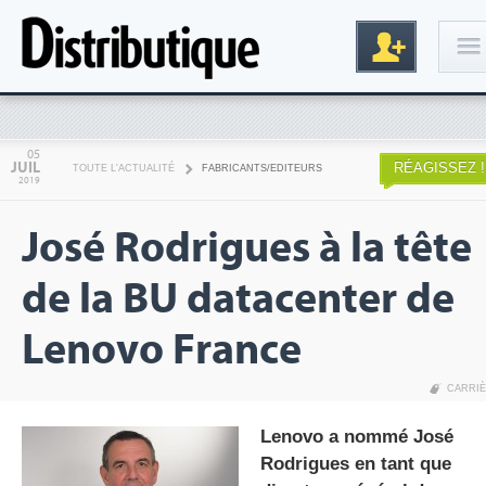
Connexion
05
JUIL
RÉAGISSEZ !
TOUTE L'ACTUALITÉ
FABRICANTS/EDITEURS
2019
José Rodrigues à la tête
de la BU datacenter de
Lenovo France
Inscription
CARRI
Lenovo a nommé José
Rodrigues en tant que