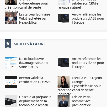
Cyberdefense pour
piloter son CRM en
créer son canal de vente
langage naturel
indirecte
La start-up lyonnaise
Arrow référence les
Wikit rachetée par
onduleurs d'ABB pour
Nexpublica
l'Europe
À LA UNE
ARTICLES
Nextcloud ouvre
Arrow référence les
davantage son App
onduleurs d'ABB pour
Store aux ISV
l'Europe
Beemo valide la
Laetitia Varin rejoint
certification HDS v2.0
Orange
Cyberdefense pour
créer son canal de vente
indirecte
Upscale AI prépare le
Fabien Petiau
déploiement de la
nommé vice-
technologie réseau
président de