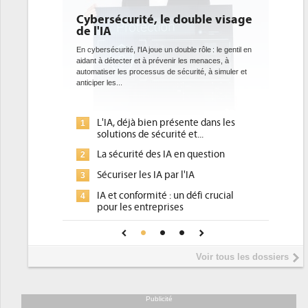
Cybersécurité, le double visage
DEE: l'effica
de l'IA
bientôt une o
datacenters
En cybersécurité, l'IA joue un double rôle : le gentil en
aidant à détecter et à prévenir les menaces, à
Des datacenters plus d
automatiser les processus de sécurité, à simuler et
ce que recherchent le
anticiper les...
avec la mise en oeuvre
l'efficacité...
L'IA, déjà bien présente dans les
Qu'est-ce qu
1
1
solutions de sécurité et...
d'efficacité 
La sécurité des IA en question
DEE, une pre
2
2
pour les DSI 
Sécuriser les IA par l'IA
3
Un outillage
3
IA et conformité : un défi crucial
4
place pour r
pour les entreprises
Phocea DC da
4
Une IA de confiance pour une IA
5
DEE
plus sûre ?
Interview de
5
Voir tous les dossiers
président de 
Trimestriels 
6
soutient les..
Publicité