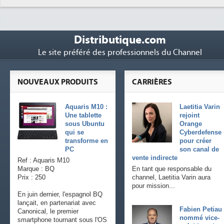
Distributique.com
Le site préféré des professionnels du Channel
NOUVEAUX PRODUITS
CARRIÈRES
Aquaris M10 :
Laetitia Varin
Une tablette
rejoint
sous Ubuntu
Orange
qui se
Cyberdefense
transforme en
pour créer
PC
son canal de
vente indirecte
Ref : Aquaris M10
Marque : BQ
En tant que responsable du
Prix : 250
channel, Laetitia Varin aura
pour mission...
En juin dernier, l'espagnol BQ
lançait, en partenariat avec
Fabien Petiau
Canonical, le premier
nommé vice-
smartphone tournant sous l'OS