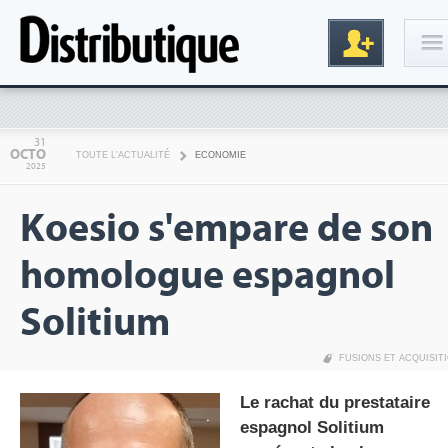
Connexion
31
OCTO
TOUTE L'ACTUALITÉ
ECONOMIE
2025
Koesio s'empare de son
homologue espagnol
Solitium
Inscription
FUSIONS ET ACQUISIT
Le rachat du prestataire
espagnol Solitium