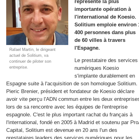
représente la plus
importante opération à
l'international de Koesio.
gratuite
Solitium emploie environ 
400 personnes dans plus
de 60 villes à travers
l'Espagne.
Rafael Martín, le dirigeant
actuel de Solitium, va
Le prestataire des services
continuer de piloter son
entreprise.
numériques Koesio
s'implante durablement en
Espagne suite à l'acquisition de son homologue Solitium.
Pieric Brenier, président et fondateur de Koesio déclare
avoir vite perçu l'ADN commun entre les deux entreprise
lors de sa rencontre avec les équipes de l'entreprise
espagnole. C'est le plus important rachat du français à
l'international, fondé en 2005 à Madrid et soutenu par Pr
Capital, Solitium est devenue en 20 ans l'un des
prestataires leaders des services numériques pour les