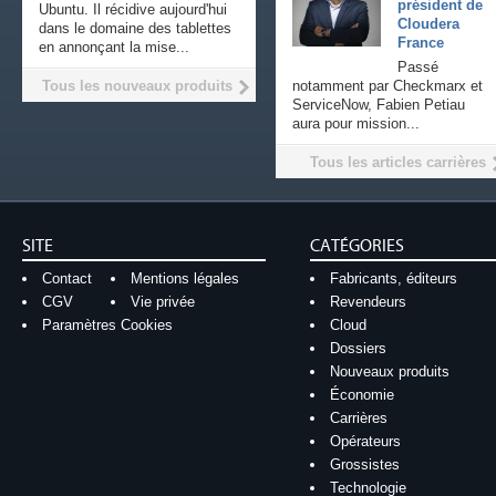
président de
Ubuntu. Il récidive aujourd'hui
Cloudera
dans le domaine des tablettes
France
en annonçant la mise...
Passé
Tous les nouveaux produits
notamment par Checkmarx et
ServiceNow, Fabien Petiau
aura pour mission...
Tous les articles carrières
SITE
CATÉGORIES
Contact
Mentions légales
Fabricants, éditeurs
CGV
Vie privée
Revendeurs
Paramètres Cookies
Cloud
Dossiers
Nouveaux produits
Économie
Carrières
Opérateurs
Grossistes
Technologie