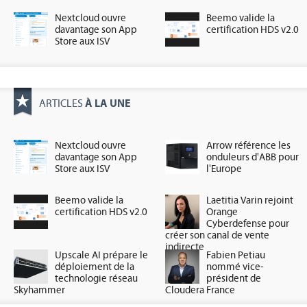
Nextcloud ouvre
Beemo valide la
davantage son App
certification HDS v2.0
Store aux ISV
À LA UNE
ARTICLES
Nextcloud ouvre
Arrow référence les
davantage son App
onduleurs d'ABB pour
Store aux ISV
l'Europe
Beemo valide la
Laetitia Varin rejoint
certification HDS v2.0
Orange
Cyberdefense pour
créer son canal de vente
indirecte
Upscale AI prépare le
Fabien Petiau
déploiement de la
nommé vice-
technologie réseau
président de
Skyhammer
Cloudera France