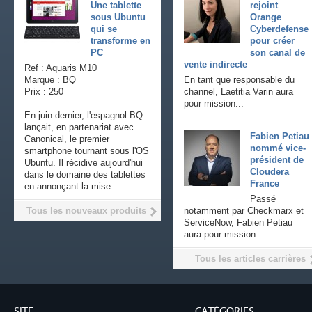
Une tablette
rejoint
sous Ubuntu
Orange
qui se
Cyberdefense
transforme en
pour créer
PC
son canal de
vente indirecte
Ref : Aquaris M10
Marque : BQ
En tant que responsable du
Prix : 250
channel, Laetitia Varin aura
pour mission...
En juin dernier, l'espagnol BQ
lançait, en partenariat avec
Fabien Petiau
Canonical, le premier
nommé vice-
smartphone tournant sous l'OS
président de
Ubuntu. Il récidive aujourd'hui
Cloudera
dans le domaine des tablettes
France
en annonçant la mise...
Passé
Tous les nouveaux produits
notamment par Checkmarx et
ServiceNow, Fabien Petiau
aura pour mission...
Tous les articles carrières
SITE
CATÉGORIES