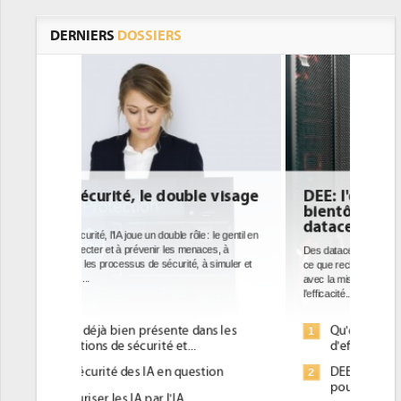
DERNIERS
DOSSIERS
le visage
DEE: l'efficacité énergétique
bientôt une obligation pour les
datacenters
e : le gentil en
naces, à
Des datacenters plus durables et plus efficaces, c'est
 à simuler et
ce que recherchent les pouvoirs publics européens
avec la mise en oeuvre de la nouvelle Directive sur
l'efficacité...
dans les
Qu'est-ce que la DEE (directive
1
d'efficacité énergétique) ?
stion
DEE, une pression administrative
2
pour les DSI à transformer...