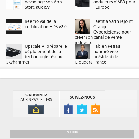
davantage son App
onduleurs d'ABB pour
Store aux ISV
l'Europe
Beemo valide la
Laetitia Varin rejoint
certification HDS v2.0
Orange
Cyberdefense pour
créer son canal de vente
indirecte
Upscale AI prépare le
Fabien Petiau
déploiement de la
nommé vice-
technologie réseau
président de
Skyhammer
Cloudera France
S'ABONNER
SUIVEZ-NOUS
AUX NEWSLETTERS
Publicité