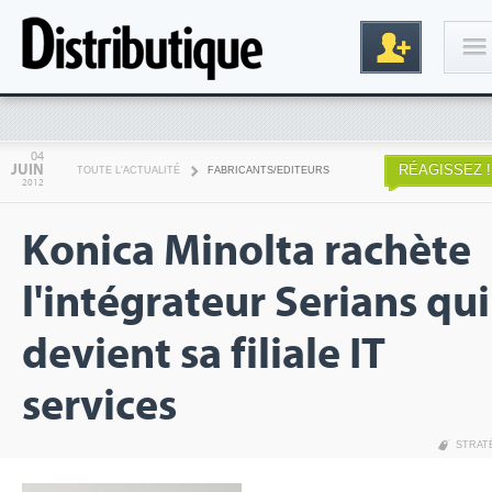
Connexion
04
JUIN
RÉAGISSEZ !
TOUTE L'ACTUALITÉ
FABRICANTS/EDITEURS
2012
Konica Minolta rachète
l'intégrateur Serians qui
devient sa filiale IT
Inscription
services
STRAT