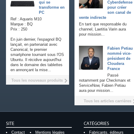
qui se
Cyberdefense
transforme en
pour créer
PC
son canal de
vente indirecte
Ref : Aquaris M10
Marque : BQ
En tant que responsable du
Prix : 250
channel, Laetitia Varin aura
pour mission...
En juin dernier, l'espagnol BQ
lançait, en partenariat avec
Fabien Petiau
Canonical, le premier
nommé vice-
smartphone tournant sous l'OS
président de
Ubuntu. Il récidive aujourd'hui
Cloudera
dans le domaine des tablettes
France
en annonçant la mise...
Passé
Tous les nouveaux produits
notamment par Checkmarx et
ServiceNow, Fabien Petiau
aura pour mission...
Tous les articles carrières
SITE
CATÉGORIES
Contact
Mentions légales
Fabricants, éditeurs