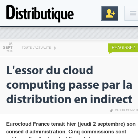
Connexion
03
SEPT
RÉAGISSEZ !
TOUTE L'ACTUALITÉ
2010
L'essor du cloud
computing passe par la
distribution en indirect
Inscription
CLOUD COMPU
Eurocloud France tenait hier (jeudi 2 septembre) son
conseil d'administration. Cinq commissions sont