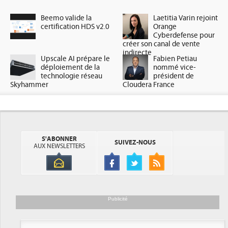
Beemo valide la
Laetitia Varin rejoint
certification HDS v2.0
Orange
Cyberdefense pour
créer son canal de vente
indirecte
Upscale AI prépare le
Fabien Petiau
déploiement de la
nommé vice-
technologie réseau
président de
Skyhammer
Cloudera France
S'ABONNER
SUIVEZ-NOUS
AUX NEWSLETTERS
Publicité