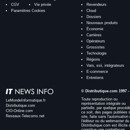
CGV
Vie privée
Revendeurs
Paramètres Cookies
Cloud
Dossiers
Nouveaux produits
Économie
Carrières
Opérateurs
Grossistes
Technologie
Régions
Vars, ssii, intégrateurs
E-commerce
Entretiens
© Distributique.com 1997 -
Toute reproduction ou
LeMondeInformatique.fr
représentation intégrale ou
Distributique.com
partielle, par quelque procéd
CIO-Online.com
ce soit, des pages publiées 
Reseaux-Telecoms.net
site, faite sans l'autorisation
l'éditeur ou du webmaster du 
Distributique.com est illicite 
constitue une contrefaçon.