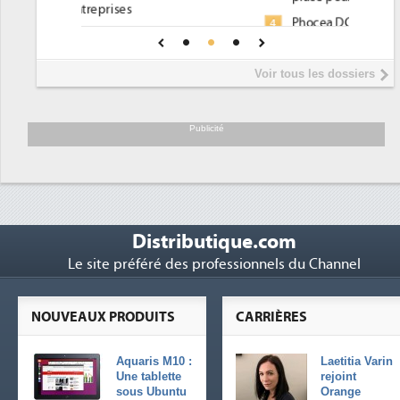
Phocea DC dans les cordes pour la
4
une IA
DEE
Interview de Fabrice Coquio,
5
Voir tous les dossiers
président de Digital Realty...
Trimestriels IBM : L'activité logicielle
6
soutient les...
Publicité
Distributique.com
Le site préféré des professionnels du Channel
NOUVEAUX PRODUITS
CARRIÈRES
Aquaris M10 :
Laetitia Varin
Une tablette
rejoint
sous Ubuntu
Orange