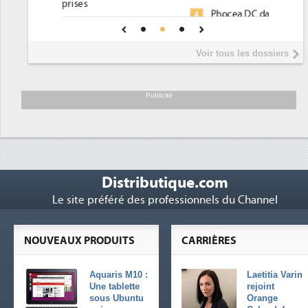
Phocea DC dans les cordes pour la
4
DEE
Interview de Fabrice Coquio,
5
Voir tous les dossiers
président de Digital Realty...
Trimestriels IBM : L'activité logicielle
6
soutient les...
Publicité
Distributique.com
Le site préféré des professionnels du Channel
NOUVEAUX PRODUITS
CARRIÈRES
Aquaris M10 :
Laetitia Varin
Une tablette
rejoint
sous Ubuntu
Orange