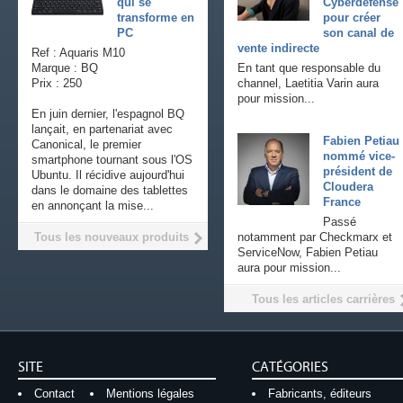
qui se
Cyberdefense
transforme en
pour créer
PC
son canal de
vente indirecte
Ref : Aquaris M10
Marque : BQ
En tant que responsable du
Prix : 250
channel, Laetitia Varin aura
pour mission...
En juin dernier, l'espagnol BQ
lançait, en partenariat avec
Fabien Petiau
Canonical, le premier
nommé vice-
smartphone tournant sous l'OS
président de
Ubuntu. Il récidive aujourd'hui
Cloudera
dans le domaine des tablettes
France
en annonçant la mise...
Passé
Tous les nouveaux produits
notamment par Checkmarx et
ServiceNow, Fabien Petiau
aura pour mission...
Tous les articles carrières
SITE
CATÉGORIES
Contact
Mentions légales
Fabricants, éditeurs