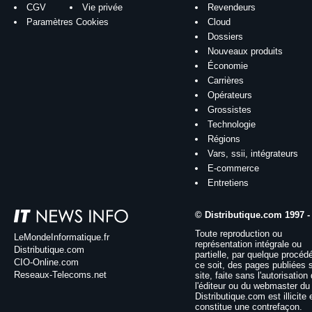
CGV
Vie privée
Revendeurs
Paramètres Cookies
Cloud
Dossiers
Nouveaux produits
Économie
Carrières
Opérateurs
Grossistes
Technologie
Régions
Vars, ssii, intégrateurs
E-commerce
Entretiens
© Distributique.com 1997 -
Toute reproduction ou
LeMondeInformatique.fr
représentation intégrale ou
Distributique.com
partielle, par quelque procéd
CIO-Online.com
ce soit, des pages publiées 
Reseaux-Telecoms.net
site, faite sans l'autorisation
l'éditeur ou du webmaster du 
Distributique.com est illicite 
constitue une contrefaçon.