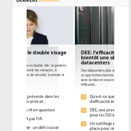
DERNIERS
DOSSIERS
DEE: l'efficacité énergétique
bientôt une obligation pour les
datacenters
Des datacenters plus durables et plus efficaces, c'est
ce que recherchent les pouvoirs publics européens
avec la mise en oeuvre de la nouvelle Directive sur
l'efficacité...
Qu'est-ce que la DEE (directive
1
d'efficacité énergétique) ?
DEE, une pression administrative
2
pour les DSI à transformer...
Un outillage et des services déjà en
3
place pour répondre à...