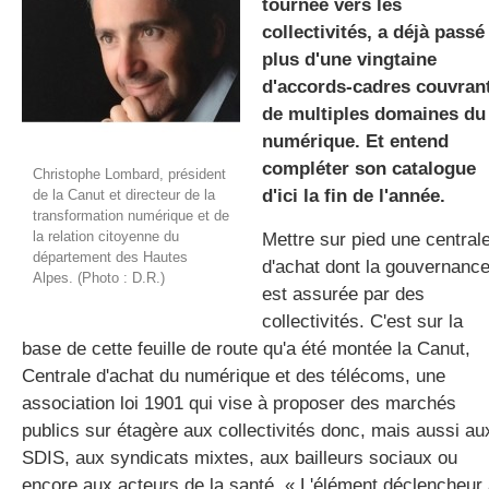
tournée vers les
collectivités, a déjà passé
plus d'une vingtaine
gratuite
d'accords-cadres couvran
de multiples domaines du
numérique. Et entend
compléter son catalogue
Christophe Lombard, président
d'ici la fin de l'année.
de la Canut et directeur de la
transformation numérique et de
la relation citoyenne du
Mettre sur pied une central
département des Hautes
d'achat dont la gouvernanc
Alpes. (Photo : D.R.)
est assurée par des
collectivités. C'est sur la
base de cette feuille de route qu'a été montée la Canut,
Centrale d'achat du numérique et des télécoms, une
association loi 1901 qui vise à proposer des marchés
publics sur étagère aux collectivités donc, mais aussi au
SDIS, aux syndicats mixtes, aux bailleurs sociaux ou
encore aux acteurs de la santé. « L'élément déclencheur