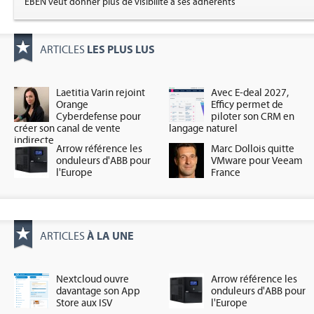
EBEN veut donner plus de visibilité à ses adhérents
LES PLUS LUS
ARTICLES
Laetitia Varin rejoint
Avec E-deal 2027,
Orange
Efficy permet de
Cyberdefense pour
piloter son CRM en
créer son canal de vente
langage naturel
indirecte
Arrow référence les
Marc Dollois quitte
onduleurs d'ABB pour
VMware pour Veeam
l'Europe
France
À LA UNE
ARTICLES
Nextcloud ouvre
Arrow référence les
davantage son App
onduleurs d'ABB pour
Store aux ISV
l'Europe