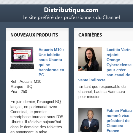
Distributique.com
Le site préféré des professionnels du Channel
NOUVEAUX PRODUITS
CARRIÈRES
Aquaris M10 :
Laetitia Varin
Une tablette
rejoint
sous Ubuntu
Orange
qui se
Cyberdefense
transforme en
pour créer
PC
son canal de
vente indirecte
Ref : Aquaris M10
Marque : BQ
En tant que responsable du
Prix : 250
channel, Laetitia Varin aura
pour mission...
En juin dernier, l'espagnol BQ
lançait, en partenariat avec
Fabien Petiau
Canonical, le premier
nommé vice-
smartphone tournant sous l'OS
président de
Ubuntu. Il récidive aujourd'hui
Cloudera
dans le domaine des tablettes
France
en annonçant la mise...