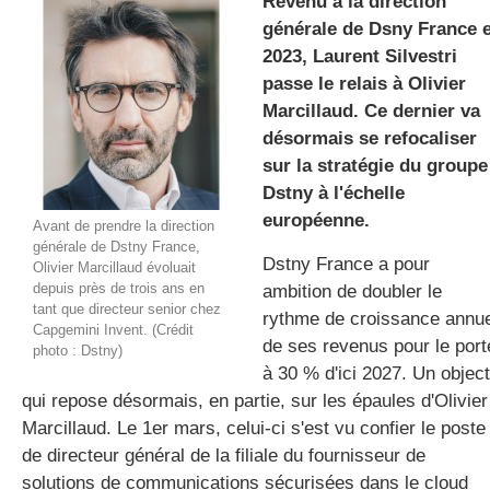
Revenu à la direction
générale de Dsny France 
2023, Laurent Silvestri
gratuite
passe le relais à Olivier
Marcillaud. Ce dernier va
désormais se refocaliser
sur la stratégie du groupe
Dstny à l'échelle
européenne.
Avant de prendre la direction
générale de Dstny France,
Dstny France a pour
Olivier Marcillaud évoluait
depuis près de trois ans en
ambition de doubler le
tant que directeur senior chez
rythme de croissance annue
Capgemini Invent. (Crédit
de ses revenus pour le port
photo : Dstny)
à 30 % d'ici 2027. Un object
qui repose désormais, en partie, sur les épaules d'Olivier
Marcillaud. Le 1er mars, celui-ci s'est vu confier le poste
de directeur général de la filiale du fournisseur de
solutions de communications sécurisées dans le cloud