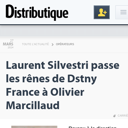
Connexion
27
MARS
TOUTE L'ACTUALITÉ
OPÉRATEURS
2024
Laurent Silvestri passe
les rênes de Dstny
France à Olivier
Inscription
Marcillaud
CARRI