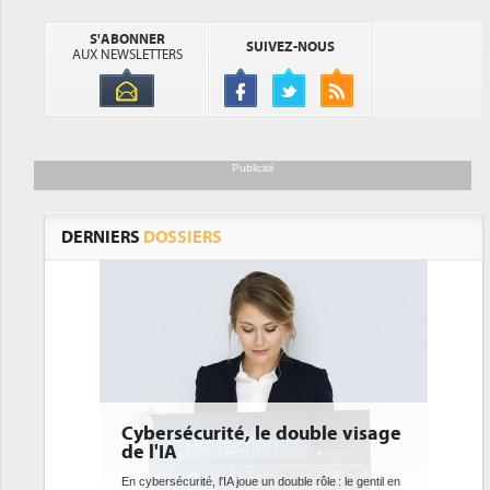
S'ABONNER
SUIVEZ-NOUS
AUX NEWSLETTERS
Publicité
DERNIERS
DOSSIERS
double visage
DEE: l'efficacité énergétique
bientôt une obligation pour les
datacenters
ble rôle : le gentil en