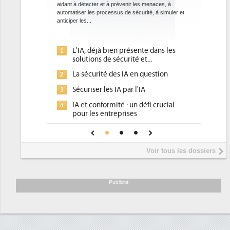
 les menaces, à
Des datacenters plus durables et plus efficaces, c'est
curité, à simuler et
ce que recherchent les pouvoirs publics européens
avec la mise en oeuvre de la nouvelle Directive sur
l'efficacité...
ente dans les
Qu'est-ce que la DEE (directive
1
 et...
d'efficacité énergétique) ?
en question
DEE, une pression administrative
2
pour les DSI à transformer...
l'IA
Un outillage et des services déjà en
3
 défi crucial
place pour répondre à...
s
Phocea DC dans les cordes pour la
4
 pour une IA
DEE
Interview de Fabrice Coquio,
5
Voir tous les dossiers
président de Digital Realty...
Trimestriels IBM : L'activité logicielle
6
soutient les...
Publicité