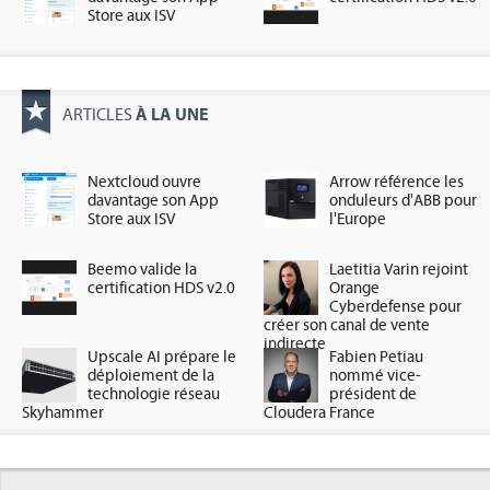
Store aux ISV
À LA UNE
ARTICLES
Nextcloud ouvre
Arrow référence les
davantage son App
onduleurs d'ABB pour
Store aux ISV
l'Europe
Beemo valide la
Laetitia Varin rejoint
certification HDS v2.0
Orange
Cyberdefense pour
créer son canal de vente
indirecte
Upscale AI prépare le
Fabien Petiau
déploiement de la
nommé vice-
technologie réseau
président de
Skyhammer
Cloudera France