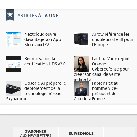
À LA UNE
ARTICLES
Nextcloud ouvre
Arrow référence les
davantage son App
onduleurs d'ABB pour
Store aux ISV
l'Europe
Beemo valide la
Laetitia Varin rejoint
certification HDS v2.0
Orange
Cyberdefense pour
créer son canal de vente
indirecte
Upscale AI prépare le
Fabien Petiau
déploiement de la
nommé vice-
technologie réseau
président de
Skyhammer
Cloudera France
S'ABONNER
SUIVEZ-NOUS
AUX NEWSLETTERS