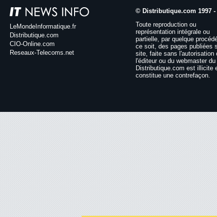
© Distributique.com 1997 -
Toute reproduction ou
LeMondeInformatique.fr
représentation intégrale ou
Distributique.com
partielle, par quelque procéd
CIO-Online.com
ce soit, des pages publiées 
Reseaux-Telecoms.net
site, faite sans l'autorisation
l'éditeur ou du webmaster du 
Distributique.com est illicite 
constitue une contrefaçon.