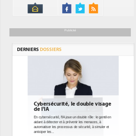
Publicité
DERNIERS
DOSSIERS
e visage
DEE: l'efficacité énergétique
bientôt une obligation pour les
datacenters
: le gentil en
aces, à
Des datacenters plus durables et plus efficaces, c'est
à simuler et
ce que recherchent les pouvoirs publics européens
avec la mise en oeuvre de la nouvelle Directive sur