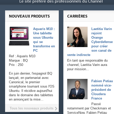
Le site préféré des professionnels du Channel
NOUVEAUX PRODUITS
CARRIÈRES
Aquaris M10 :
Laetitia Varin
Une tablette
rejoint
sous Ubuntu
Orange
qui se
Cyberdefense
transforme en
pour créer
PC
son canal de
vente indirecte
Ref : Aquaris M10
Marque : BQ
En tant que responsable du
Prix : 250
channel, Laetitia Varin aura
pour mission...
En juin dernier, l'espagnol BQ
lançait, en partenariat avec
Fabien Petiau
Canonical, le premier
nommé vice-
smartphone tournant sous l'OS
président de
Ubuntu. Il récidive aujourd'hui
Cloudera
dans le domaine des tablettes
France
en annonçant la mise...
Passé
Tous les nouveaux produits
notamment par Checkmarx et
ServiceNow, Fabien Petiau