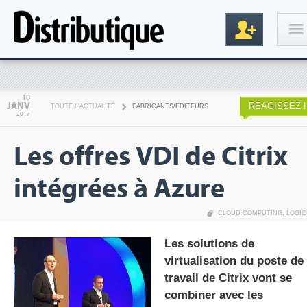
Connexion
10
JANV
RÉAGISSEZ !
TOUTE L'ACTUALITÉ
FABRICANTS/EDITEURS
2017
Les offres VDI de Citrix
intégrées à Azure
CLOUD COMPUTING
,
LOGIC
Inscription
Les solutions de
virtualisation du poste de
travail de Citrix vont se
combiner avec les