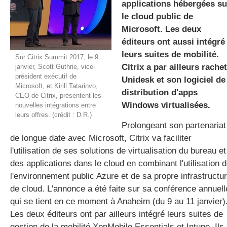
applications hébergées su
le cloud public de
Microsoft. Les deux
gratuite
éditeurs ont aussi intégré
leurs suites de mobilité.
Sur Citrix Summit 2017, le 9
Citrix a par ailleurs rache
janvier, Scott Guthrie, vice-
président exécutif de
Unidesk et son logiciel de
Microsoft, et Kirill Tatarinvo,
distribution d'apps
CEO de Citrix, présentent les
Windows virtualisées.
nouvelles intégrations entre
leurs offres. (crédit : D.R.)
Prolongeant son partenariat
de longue date avec Microsoft, Citrix va faciliter
l'utilisation de ses solutions de virtualisation du bureau et
des applications dans le cloud en combinant l'utilisation 
l'environnement public Azure et de sa propre infrastructu
de cloud. L'annonce a été faite sur sa conférence annuell
qui se tient en ce moment à Anaheim (du 9 au 11 janvier)
Les deux éditeurs ont par ailleurs intégré leurs suites de
gestion de la mobilité XenMobile Essentials et Intune. Ils