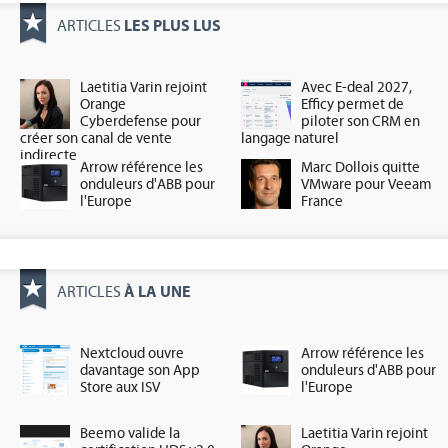
LES PLUS LUS
ARTICLES
Laetitia Varin rejoint
Avec E-deal 2027,
Orange
Efficy permet de
Cyberdefense pour
piloter son CRM en
créer son canal de vente
langage naturel
indirecte
Arrow référence les
Marc Dollois quitte
onduleurs d'ABB pour
VMware pour Veeam
l'Europe
France
À LA UNE
ARTICLES
Nextcloud ouvre
Arrow référence les
davantage son App
onduleurs d'ABB pour
Store aux ISV
l'Europe
Beemo valide la
Laetitia Varin rejoint