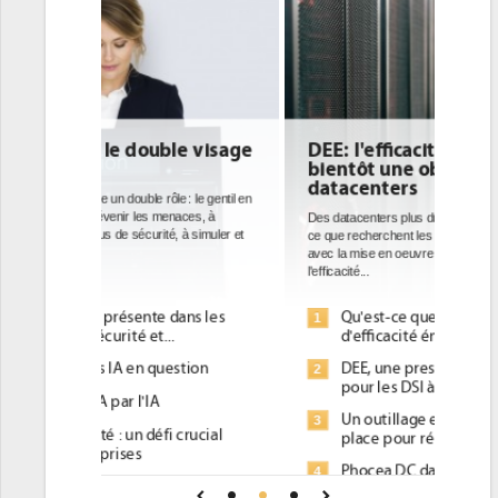
DEE: l'efficacité énergétique
bientôt une obligation pour les
datacenters
Des datacenters plus durables et plus efficaces, c'est
ce que recherchent les pouvoirs publics européens
avec la mise en oeuvre de la nouvelle Directive sur
l'efficacité...
Qu'est-ce que la DEE (directive
1
d'efficacité énergétique) ?
DEE, une pression administrative
2
pour les DSI à transformer...
Un outillage et des services déjà en
3
place pour répondre à...
Phocea DC dans les cordes pour la
4
DEE