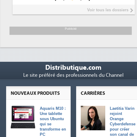
Interview de Fabrice Coquio,
5
Voir tous les dossiers
président de Digital Realty...
Trimestriels IBM : L'activité logicielle
6
soutient les...
Publicité
Distributique.com
Le site préféré des professionnels du Channel
NOUVEAUX PRODUITS
CARRIÈRES
Aquaris M10 :
Laetitia Varin
Une tablette
rejoint
sous Ubuntu
Orange
qui se
Cyberdefense
transforme en
pour créer
PC
son canal de