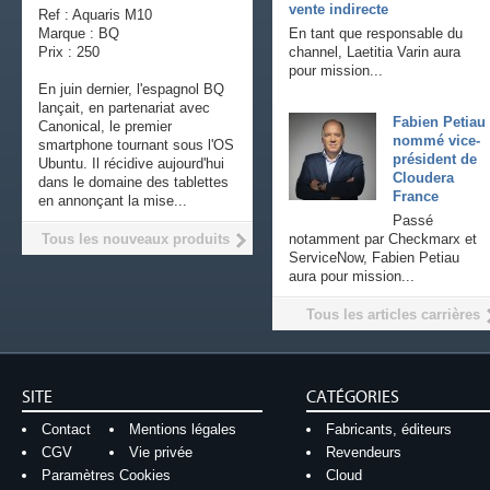
vente indirecte
Ref : Aquaris M10
Marque : BQ
En tant que responsable du
Prix : 250
channel, Laetitia Varin aura
pour mission...
En juin dernier, l'espagnol BQ
lançait, en partenariat avec
Fabien Petiau
Canonical, le premier
nommé vice-
smartphone tournant sous l'OS
président de
Ubuntu. Il récidive aujourd'hui
Cloudera
dans le domaine des tablettes
France
en annonçant la mise...
Passé
Tous les nouveaux produits
notamment par Checkmarx et
ServiceNow, Fabien Petiau
aura pour mission...
Tous les articles carrières
SITE
CATÉGORIES
Contact
Mentions légales
Fabricants, éditeurs
CGV
Vie privée
Revendeurs
Paramètres Cookies
Cloud