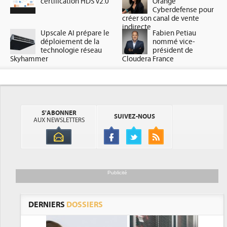
certification HDS v2.0
Orange
Cyberdefense pour
créer son canal de vente
indirecte
Upscale AI prépare le
Fabien Petiau
déploiement de la
nommé vice-
technologie réseau
président de
Skyhammer
Cloudera France
S'ABONNER
SUIVEZ-NOUS
AUX NEWSLETTERS
Publicité
DERNIERS
DOSSIERS