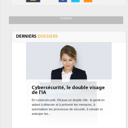
Publicité
DERNIERS
DOSSIERS
 le double visage
DEE: l'efficacité énergétique
bientôt une obligation pour les
datacenters
e un double rôle : le gentil en
révenir les menaces, à
Des datacenters plus durables et plus efficaces, c'est
s de sécurité, à simuler et
ce que recherchent les pouvoirs publics européens
avec la mise en oeuvre de la nouvelle Directive sur
l'efficacité...