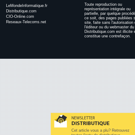
Toute reproduction ou
LeMondeInformatique.fr
représentation intégrale ou
Distributique.com
partielle, par quelque procéd
CIO-Online.com
ce soit, des pages publiées 
Reseaux-Telecoms.net
site, faite sans l'autorisation
l'éditeur ou du webmaster du 
Distributique.com est illicite 
constitue une contrefaçon.
NEWSLETTER
DISTRIBUTIQUE
Cet article vous a plu? Retrouvez