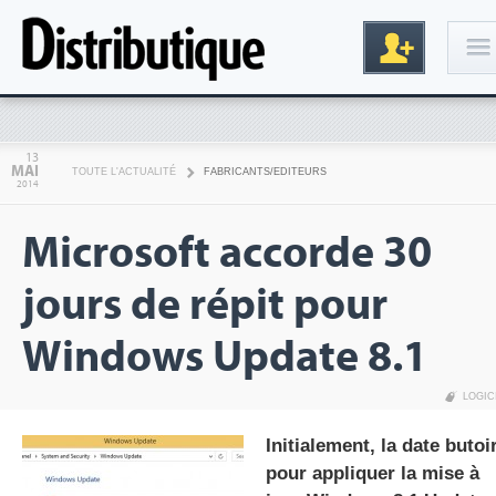
Connexion
13
MAI
TOUTE L'ACTUALITÉ
FABRICANTS/EDITEURS
2014
Microsoft accorde 30
jours de répit pour
Windows Update 8.1
Inscription
LOGIC
Initialement, la date butoi
pour appliquer la mise à