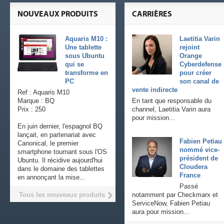
NOUVEAUX PRODUITS
CARRIÈRES
Aquaris M10 :
Laetitia Varin
Une tablette
rejoint
sous Ubuntu
Orange
qui se
Cyberdefense
transforme en
pour créer
PC
son canal de
vente indirecte
Ref : Aquaris M10
Marque : BQ
En tant que responsable du
Prix : 250
channel, Laetitia Varin aura
pour mission...
En juin dernier, l'espagnol BQ
lançait, en partenariat avec
Fabien Petiau
Canonical, le premier
nommé vice-
smartphone tournant sous l'OS
président de
Ubuntu. Il récidive aujourd'hui
Cloudera
dans le domaine des tablettes
France
en annonçant la mise...
Passé
Tous les nouveaux produits
notamment par Checkmarx et
ServiceNow, Fabien Petiau
aura pour mission...