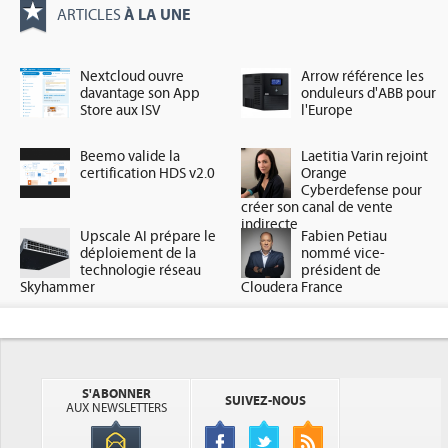
À LA UNE
ARTICLES
Nextcloud ouvre
Arrow référence les
davantage son App
onduleurs d'ABB pour
Store aux ISV
l'Europe
Beemo valide la
Laetitia Varin rejoint
certification HDS v2.0
Orange
Cyberdefense pour
créer son canal de vente
indirecte
Upscale AI prépare le
Fabien Petiau
déploiement de la
nommé vice-
technologie réseau
président de
Skyhammer
Cloudera France
S'ABONNER
SUIVEZ-NOUS
AUX NEWSLETTERS