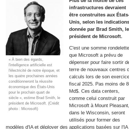
Plus de la moitié de ces
infrastructures devraient
être construites aux États
gratuite
Unis, selon les indication
donnée par Brad Smith, le
président de Microsoft.
C'est une somme rondelett
que Microsoft a prévu de
« À bien des égards,
dépenser pour faire sortir d
l'intelligence artificielle est
terre de nouveaux centres 
l'électricité de notre époque, et
les quatre prochaines années
calculs lors de son exercic
conditionneront la réussite
fiscal 2025. Pas moins de 
économique des États-Unis
Md$. Ces data centers,
pour le prochain quart de
siècle », estime Brad Smith, le
comme celui construit par
président de Microsoft. (Crédit
Microsoft à Mount Pleasant
photo : Microsoft)
dans le Wisconsin, seront
utilisés pour former des
modèles d'IA et déployer des applications basées sur l'IA