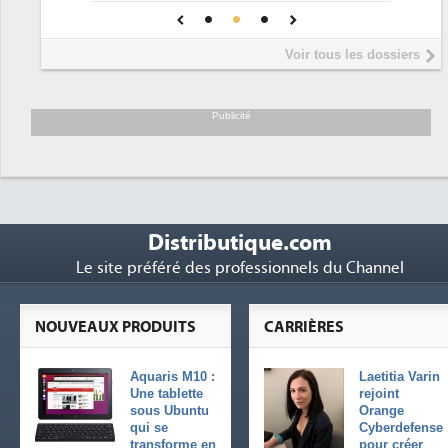
une IA
DEE
Interview de Fabrice Coquio,
5
Voir tous les dossiers
président de Digital Realty...
Trimestriels IBM : L'activité logicielle
6
soutient les...
Publicité
Distributique.com
Le site préféré des professionnels du Channel
NOUVEAUX PRODUITS
CARRIÈRES
Aquaris M10 :
Laetitia Varin
Une tablette
rejoint
sous Ubuntu
Orange
qui se
Cyberdefense
transforme en
pour créer