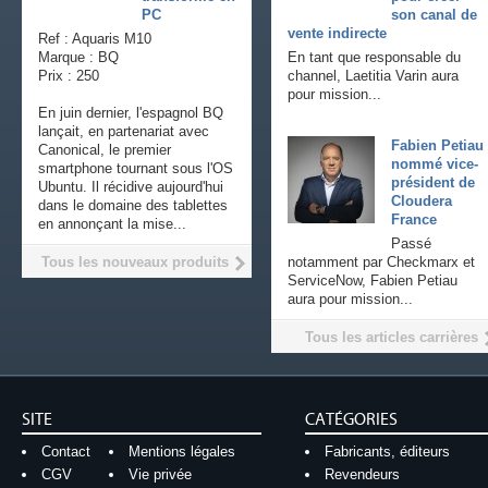
PC
son canal de
vente indirecte
Ref : Aquaris M10
Marque : BQ
En tant que responsable du
Prix : 250
channel, Laetitia Varin aura
pour mission...
En juin dernier, l'espagnol BQ
lançait, en partenariat avec
Fabien Petiau
Canonical, le premier
nommé vice-
smartphone tournant sous l'OS
président de
Ubuntu. Il récidive aujourd'hui
Cloudera
dans le domaine des tablettes
France
en annonçant la mise...
Passé
Tous les nouveaux produits
notamment par Checkmarx et
ServiceNow, Fabien Petiau
aura pour mission...
Tous les articles carrières
SITE
CATÉGORIES
Contact
Mentions légales
Fabricants, éditeurs
CGV
Vie privée
Revendeurs