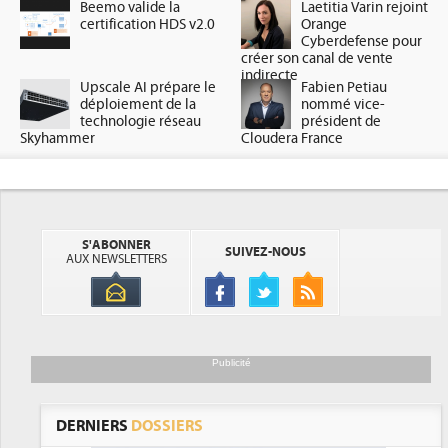
Beemo valide la
Laetitia Varin rejoint
certification HDS v2.0
Orange
Cyberdefense pour
créer son canal de vente
indirecte
Upscale AI prépare le
Fabien Petiau
déploiement de la
nommé vice-
technologie réseau
président de
Skyhammer
Cloudera France
S'ABONNER
SUIVEZ-NOUS
AUX NEWSLETTERS
Publicité
DERNIERS
DOSSIERS