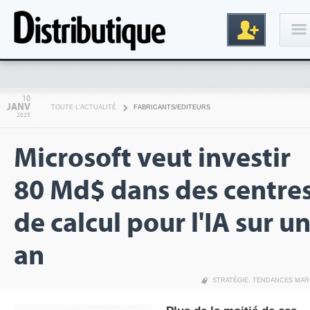
Connexion
10
JANV
TOUTE L'ACTUALITÉ
FABRICANTS/EDITEURS
2025
Microsoft veut investir
80 Md$ dans des centre
de calcul pour l'IA sur u
Inscription
an
STRATÉGIE
,
TENDANCES MAR